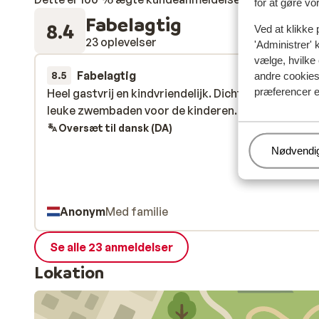
for at gøre vo
Fabelagtig
8.4
Ved at klikke 
23 oplevelser
'Administrer' 
vælge, hvilke 
Fabelagtig
for 2 uger 
8.5
andre cookies 
præferencer e
Heel gastvrij en kindvriendelijk. Dichtbij het strand 
Heel gastvrij en kindvriendelijk. Dichtbij het strand 
leuke zwembaden voor de kinderen.
leuke zwembaden voor de kinderen.
Oversæt til dansk (DA)
Administr
Nødvendi
Anonym
Med familie
Se alle 23 anmeldelser
Lokation