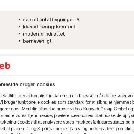
samlet antal bygninger: 5
klassificering: komfort
moderne indrettet
børnevenligt
meside bruger cookies
ekstfiler, der automatisk installeres i din browser, når du besøger vo
i bruger funktionelle cookies som standard for at sikre, at hjemmesi
ngerer godt. Med din tilladelse bruger vi hos Sunweb Group GmbH ogs
 forbedre vores hjemmeside, præference-cookies til at huske de oplys
marketing-cookies til at analysere vores markedsføringsresultater og 
Ved at placere 1. og 3. parts cookies kan vi og andre parter spore din
spejler deres oplevelser med vores produkt.
Mere om anmel