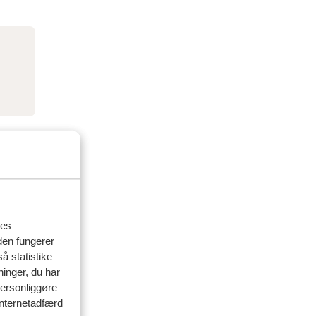
res
den fungerer
å statistike
ninger, du har
personliggøre
 internetadfærd
delser