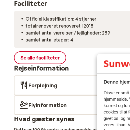
Faciliteter
Officiel klassifikation: 4 stjerner
totalrenoveret renoveret i 2018
samlet antal værelser / lejligheder: 289
samlet antal etager: 4
Se alle faciliteter
Rejseinformation
Denne hjem
Forplejning
Disse er små t
hjemmeside. V
Flyinformation
korrekt og fu
cookies til at
Hvad gæster synes
givet os, og 
vores tilbud. 
Dette er 100 % ægte kundeanmeldelser, der ærligt af