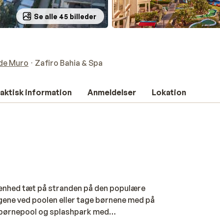
Se alle 45 billeder
 de Muro
Zafiro Bahia & Spa
aktisk information
Anmeldelser
Lokation
ggenhed tæt på stranden på den populære
agene ved poolen eller tage børnene med på
, børnepool og splashpark med