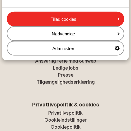
Populære byer
Alanya
Chania
Tillad cookies
Hurghada
Nødvendige
Om Sunweb
Administrer
Om Sunweb
Ansvarlig ferie med Sunweb
Ledige jobs
Presse
Tilgængelighedserklæring
Privatlivspolitik & cookies
Privatlivspolitik
Cookieindstillinger
Cookiepolitik