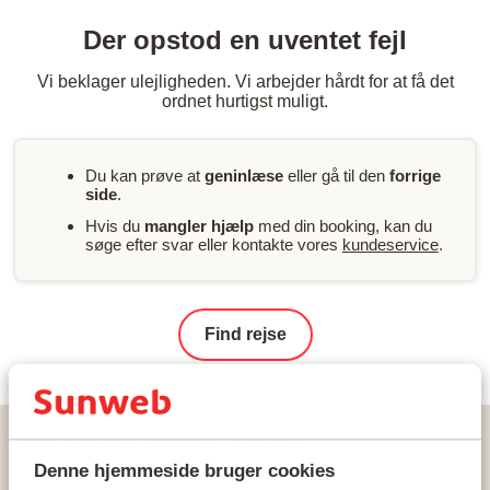
Der opstod en uventet fejl
Vi beklager ulejligheden. Vi arbejder hårdt for at få det
ordnet hurtigst muligt.
Du kan prøve at
geninlæse
eller gå til den
forrige
side
.
Hvis du
mangler hjælp
med din booking, kan du
søge efter svar eller kontakte vores
kundeservice
.
Find rejse
Hjem
Rejser
Spanien
Tenerife
Playa de Las Americas
Bungalows los Cardones Boutique
Denne hjemmeside bruger cookies