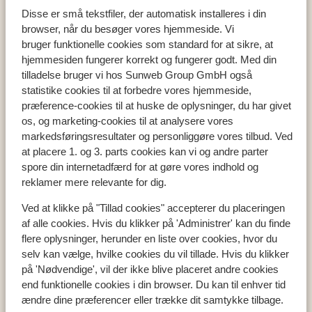
Disse er små tekstfiler, der automatisk installeres i din
browser, når du besøger vores hjemmeside. Vi
bruger funktionelle cookies som standard for at sikre, at
hjemmesiden fungerer korrekt og fungerer godt. Med din
Populære lande
tilladelse bruger vi hos Sunweb Group GmbH også
Tyrkiet
statistike cookies til at forbedre vores hjemmeside,
Grækenland
præference-cookies til at huske de oplysninger, du har givet
Egypten
os, og marketing-cookies til at analysere vores
Cypern
markedsføringsresultater og personliggøre vores tilbud. Ved
at placere 1. og 3. parts cookies kan vi og andre parter
spore din internetadfærd for at gøre vores indhold og
reklamer mere relevante for dig.
Populære regioner
Ved at klikke på "Tillad cookies" accepterer du placeringen
Tyrkiets sydkyst
af alle cookies. Hvis du klikker på 'Administrer' kan du finde
Kreta
flere oplysninger, herunder en liste over cookies, hvor du
Mallorca
selv kan vælge, hvilke cookies du vil tillade. Hvis du klikker
Madeira
på 'Nødvendige', vil der ikke blive placeret andre cookies
end funktionelle cookies i din browser. Du kan til enhver tid
ændre dine præferencer eller trække dit samtykke tilbage.