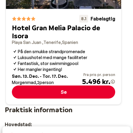
Fabelagtig
8.1
Hotel Gran Melia Palacio de
Isora
Playa San Juan
Tenerife
Spanien
På den smukke strandpromenade
Luksushotel med mange faciliteter
Fantastisk, stor swimmingpool
Her mangler ingenting!
Fra pris pr. person
Søn. 13. Dec. - Tor. 17. Dec.
5.496 kr.
Morgenmad
2
person
Se
Praktisk information
Hovedstad:
Hovedstaden er Madrid.