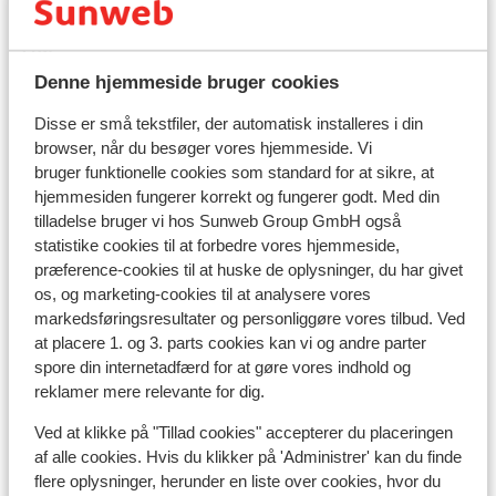
Tid:
Spanien har ingen tidsforskel med Danmark, undtagen
Denne hjemmeside bruger cookies
på de Kanariske Øer, der er de 1 time foran.
Disse er små tekstfiler, der automatisk installeres i din
browser, når du besøger vores hjemmeside. Vi
Sprog:
bruger funktionelle cookies som standard for at sikre, at
Det officielle sprog er spansk.
hjemmesiden fungerer korrekt og fungerer godt. Med din
tilladelse bruger vi hos Sunweb Group GmbH også
Penge:
statistike cookies til at forbedre vores hjemmeside,
Den officielle møntenhed er euroen.
præference-cookies til at huske de oplysninger, du har givet
os, og marketing-cookies til at analysere vores
Drikkepenge:
markedsføringsresultater og personliggøre vores tilbud. Ved
Det er normalt at give ca. 10% i drikkepenge på de
at placere 1. og 3. parts cookies kan vi og andre parter
spanske barer og restauranter.
spore din internetadfærd for at gøre vores indhold og
reklamer mere relevante for dig.
Strøm:
Ved at klikke på "Tillad cookies" accepterer du placeringen
Strømforsyningen er ligesom i Danmark 220 volt.
af alle cookies. Hvis du klikker på 'Administrer' kan du finde
Stikkontaktet kan dog godt have en anden form. I det
flere oplysninger, herunder en liste over cookies, hvor du