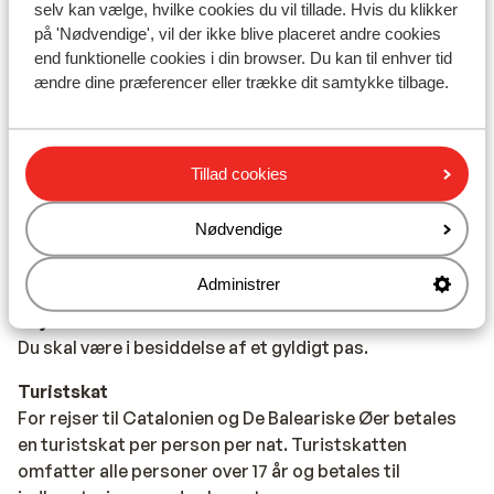
tilfælde kan du købe et mellemled i supermarkedet.
selv kan vælge, hvilke cookies du vil tillade. Hvis du klikker
på 'Nødvendige', vil der ikke blive placeret andre cookies
Vand:
end funktionelle cookies i din browser. Du kan til enhver tid
Det er ikke tilrådeligt at drikke vand fra hanen.
ændre dine præferencer eller trække dit samtykke tilbage.
Mad:
Typiske spanske retter er tapas (små snacks) og paella
Tillad cookies
(ris med skalddyr).
Nødvendige
Mobiltelefon:
Din danske mobiltelefon virker også i Spanien.
Administrer
Rejsedokumenter:
Du skal være i besiddelse af et gyldigt pas.
Turistskat
For rejser til Catalonien og De Baleariske Øer betales
en turistskat per person per nat. Turistskatten
omfatter alle personer over 17 år og betales til