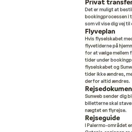
Privat transfe
Det er muligt at best
bookingprocessen i t
som vil vise dig vej til
Flyveplan
Hvis flyselskabet medd
flyvetiderne på hjemm
for at vælge mellem f
tider under bookingpr
flyselskabet og Sunweb
tider ikke ændres, me
derfor altid ændres.
Rejsedokumen
Sunweb sender dig bil
billetterne skal stave
nægtet en flyrejse.
Rejseguide
I Palermo-området er d