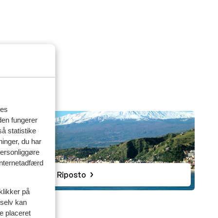
en er
en
torier
findes
øb. De
res
smage
den fungerer
å statistike
tra
ninger, du har
personliggøre
r
 internetadfærd
Riposto
 er
klikker på
 selv kan
ve placeret