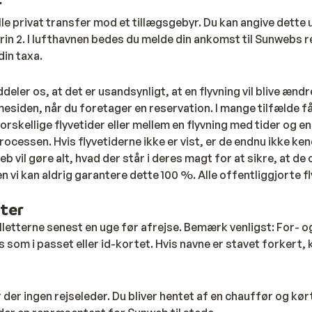
r
ille privat transfer mod et tillægsgebyr. Du kan angive dette
rin 2. I lufthavnen bedes du melde din ankomst til Sunwebs 
 din taxa.
eler os, at det er usandsynligt, at en flyvning vil blive ændre
esiden, når du foretager en reservation. I mange tilfælde f
orskellige flyvetider eller mellem en flyvning med tider og en
ocessen. Hvis flyvetiderne ikke er vist, er de endnu ikke ken
 vil gøre alt, hvad der står i deres magt for at sikre, at de
n vi kan aldrig garantere dette 100 %. Alle offentliggjorte f
ter
letterne senest en uge før afrejse. Bemærk venligst: For- o
s som i passet eller id-kortet. Hvis navne er stavet forkert, 
er ingen rejseleder. Du bliver hentet af en chauffør og kørt ti