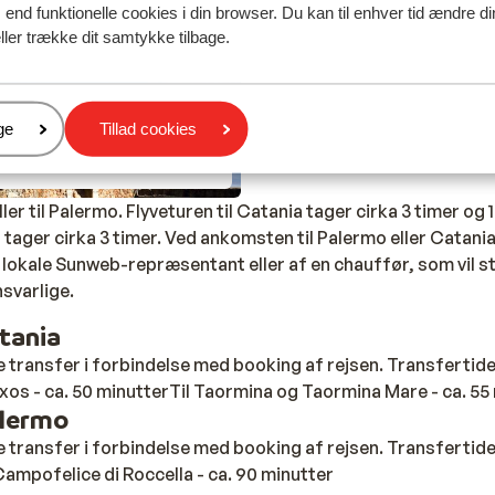
end funktionelle cookies i din browser. Du kan til enhver tid ændre d
r der Sunweb-rejseledere til stede. I området omkring Cefalù
ller trække dit samtykke tilbage.
d.
er
ge
Tillad cookies
a Mare
eller til Palermo. Flyveturen til Catania tager cirka 3 timer og
o tager cirka 3 timer. Ved ankomsten til Palermo eller Catani
 lokale Sunweb-repræsentant eller af en chauffør, som vil s
svarlige.
atania
øje transfer i forbindelse med booking af rejsen. Transfertid
axos - ca. 50 minutterTil Taormina og Taormina Mare - ca. 55
alermo
øje transfer i forbindelse med booking af rejsen. Transfertid
Campofelice di Roccella - ca. 90 minutter