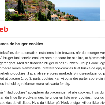
ilmen: "I’m gonna make him an offer he can’t refuse".
on, og hver region har sine egne specialiteter og retter. Sicili
d brioche con gelato (sødt brød med is), og limoncello er 
troner, der vokser så frodigt i området. Restauranter og trat
Fly Drive Sicilien
også en af favoritterne. Denne sammenrullede, sprøde kiks 
meside bruger cookies
pleasure. Endelig er Sicilien en Italiensk vinproducent. På
som Gambino og Murgo udviklet gode kvalitetsvine i årenes l
ekstfiler, der automatisk installeres i din browser, når du besøger vo
dbund giver unikke vine. Det kan derfor varmt anbefales at 
i bruger funktionelle cookies som standard for at sikre, at hjemmesi
Motta Camastra
ngerer godt. Med din tilladelse bruger vi hos Sunweb Group GmbH ogs
Foto af Motta Camas
 forbedre vores hjemmeside, præference-cookies til at huske de oplys
marketing-cookies til at analysere vores markedsføringsresultater og 
det lokale marked. Frisk frugt og grøntsager sælges her fo
Ved at placere 1. og 3. parts cookies kan vi og andre parter spore din
rdbær, gigantiske auberginer, gule courgetteblomster og
res indhold og reklamer mere relevante for dig.
der. Du kan ikke få det friskere eller billigere, og samtidig
på "Tillad cookies" accepterer du placeringen af alle cookies. Hvis du 
an besøge hver uge over hele øen.
kan du finde flere oplysninger, herunder en liste over cookies, hvor du
cookies du vil tillade. Hvis du klikker på 'Nødvendige', vil der ikke bli