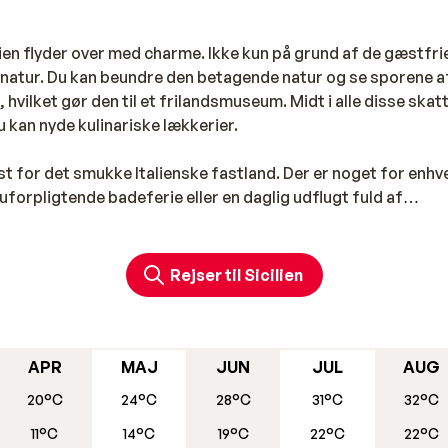
cilien flyder over med charme. Ikke kun på grund af de gæstfri
natur. Du kan beundre den betagende natur og se sporene a
 hvilket gør den til et frilandsmuseum. Midt i alle disse skat
 kan nyde kulinariske lækkerier.
est for det smukke Italienske fastland. Der er noget for enhv
forpligtende badeferie eller en daglig udflugt fuld af
Rejser til Sicilien
brede sydlige klippekyst finder man lange sandstrande. Men hv
 til Taormina, Giardini Naxos eller Cefalu på din ferie. Ud ove
onerende kulturskatte, luksusbutikker og en dejlig afslappe
APR
MAJ
JUN
JUL
AUG
20°C
24°C
28°C
31°C
32°C
11°C
14°C
19°C
22°C
22°C