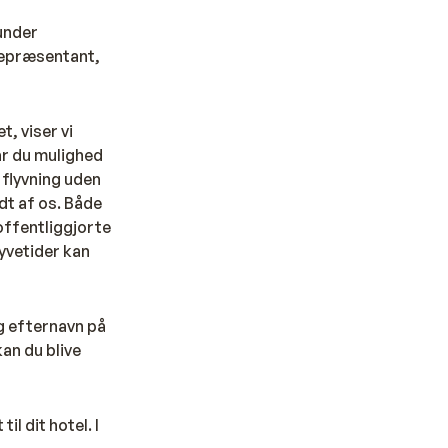
 under
repræsentant,
t, viser vi
år du mulighed
 flyvning uden
dt af os. Både
 offentliggjorte
lyvetider kan
g efternavn på
kan du blive
l dit hotel. I