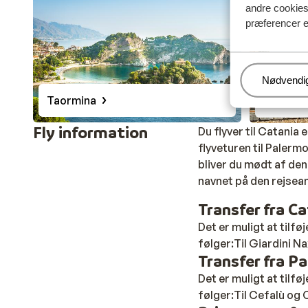
Rejseleder
andre cookies 
I regionerne Letojanni, Taormina og Giardini Naxos e
præferencer e
der en lokal, engelsktalende repræsentant til rådighe
Administr
Nødvendi
Taormina
Taormin
Fly information
Du flyver til Catania 
flyveturen til Palerm
bliver du mødt af den
navnet på den rejsean
Transfer fra C
Det er muligt at tilf
følger:Til Giardini N
Transfer fra P
Det er muligt at tilf
følger:Til Cefalù og 