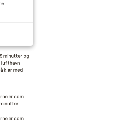
ine
 er
 15 minutter og
a lufthavn
tå klar med
erne er som
 minutter
erne er som