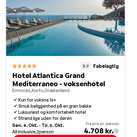
Fabelagtig
8.9
Hotel Atlantica Grand
Mediterraneo - voksenhotel
Ermones
Korfu
Grækenland
Kun for voksne 16+
Smuk beliggenhed på en grøn bakke
Luksuriøst og komfortabelt hotel
Strand lige uden for døren
Fra pris pr. person
Søn. 4. Okt. - Tir. 6. Okt.
4.708 kr.
All inclusive
2
person