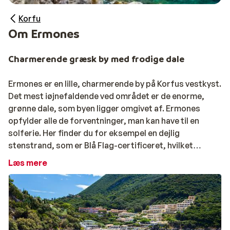
Korfu
Om Ermones
Charmerende græsk by med frodige dale
Ermones er en lille, charmerende by på Korfus vestkyst.
Det mest iøjnefaldende ved området er de enorme,
grønne dale, som byen ligger omgivet af. Ermones
opfylder alle de forventninger, man kan have til en
solferie. Her finder du for eksempel en dejlig
stenstrand, som er Blå Flag-certificeret, hvilket
garanterer sikkert badevand. Det rolige og klare
Læs mere
havvand gør det sjovt at bade, og det er også muligt at
dykke her. Byen har en dykkerskole, hvor du under
kyndig vejledning kan udforske undervandsverdenen.
Klipperne, der rejser sig over vandet, skaber desuden
smukke baggrunde. Stranden kaldes også kærligt for