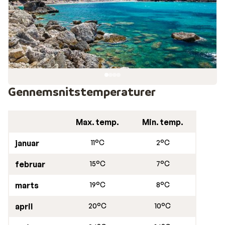
"Odysseus' strand".
Restauranter i Ermones
Ermones byder på et udvalg af restauranter og
traditionelle tavernaer. I centrum finder du også
butikker og caféer. Her kan du slappe af med et glas
Gennemsnitstemperaturer
retsina på en hyggelig udendørs terrasse og nyde den
spektakulære solnedgang. Dette sætter prikken over
Max. temp.
Min. temp.
i’et på en lun sommeraften under din ferie.
januar
11°C
2°C
februar
15°C
7°C
marts
19°C
8°C
april
20°C
10°C