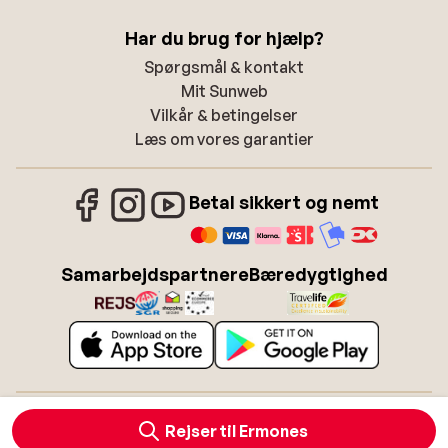
Har du brug for hjælp?
Spørgsmål & kontakt
Mit Sunweb
Vilkår & betingelser
Læs om vores garantier
Betal sikkert og nemt
Samarbejdspartnere
Bæredygtighed
Om Sunweb
Job hos Sunweb
Betingelser
Cookies
Rejser til Ermones
Tilgængelighedserklæring
Disclaimer
Sitemap