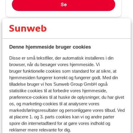
Se
Praktisk information
Hovedstad:
Hovedstaden er Athen.
Denne hjemmeside bruger cookies
Tid:
Disse er små tekstfiler, der automatisk installeres i din
browser, når du besøger vores hjemmeside. Vi
Grækenland er 1 time foran Danmark.
bruger funktionelle cookies som standard for at sikre, at
hjemmesiden fungerer korrekt og fungerer godt. Med din
Sprog:
tilladelse bruger vi hos Sunweb Group GmbH også
Det officielle sprog er græsk. Men man kan sagtens
statistike cookies til at forbedre vores hjemmeside,
klare sig på engelsk (og delvist på tysk).
præference-cookies til at huske de oplysninger, du har givet
os, og marketing-cookies til at analysere vores
Penge:
markedsføringsresultater og personliggøre vores tilbud. Ved
Den officielle møntenhed er euro.
at placere 1. og 3. parts cookies kan vi og andre parter
spore din internetadfærd for at gøre vores indhold og
Drikkepenge:
reklamer mere relevante for dig.