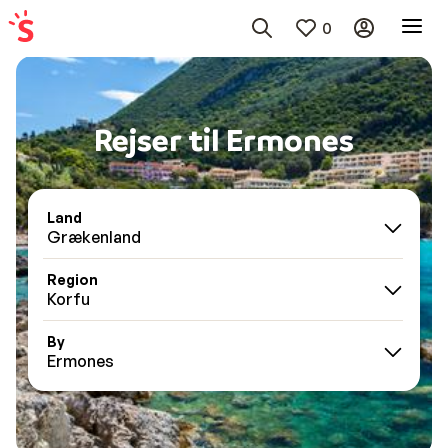
0
Rejser til Ermones
Land
Grækenland
Region
Korfu
By
Ermones