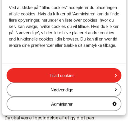
Det er normalt at give ca. 10% i drikkepenge på de
Ved at klikke på "Tillad cookies" accepterer du placeringen
græske barer og restauranter.
af alle cookies. Hvis du klikker på 'Administrer' kan du finde
flere oplysninger, herunder en liste over cookies, hvor du
Strøm:
selv kan vælge, hvilke cookies du vil tillade. Hvis du klikker
Strømforsyningen er ligesom i Danmark 220 volt.
på 'Nødvendige', vil der ikke blive placeret andre cookies
end funktionelle cookies i din browser. Du kan til enhver tid
Vand:
ændre dine præferencer eller trække dit samtykke tilbage.
Det er ikke tilrådeligt at drikke vand fra hanen.
Mad:
Typiske græske retter er Souvlaki, Tzatziki og
Tillad cookies
Mousaka.
Nødvendige
Mobiltelefon:
Din danske mobiltelefon virker også i Grækenland.
Administrer
Rejsedokumenter:
Du skal være i besiddelse af et gyldigt pas.