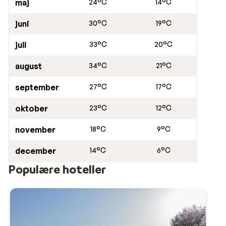
maj
24°C
14°C
juni
30°C
19°C
juli
33°C
20°C
august
34°C
21°C
september
27°C
17°C
oktober
23°C
12°C
november
18°C
9°C
december
14°C
6°C
Populære hoteller