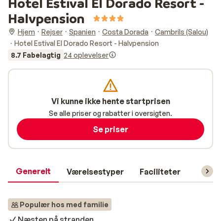
Hotel Estival El Dorado Resort -
Halvpension
Hjem
Rejser
Spanien
Costa Dorada
Cambrils (Salou)
Hotel Estival El Dorado Resort - Halvpension
8.7 Fabelagtig
24 oplevelser
Vi kunne ikke hente startprisen
Se alle priser og rabatter i oversigten.
Se priser
Generelt
Værelsestyper
Faciliteter
Prakti
Populær hos med familie
Næsten på stranden