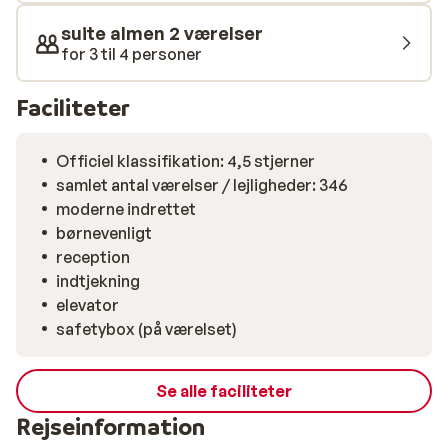
på stranden, og der tilbydes også
suite almen 2 værelser
vandsportsaktiviteter. På dette fantastiske hotel
for 3 til 4 personer
sætter du dagsordenen!
Faciliteter
Officiel klassifikation: 4,5 stjerner
samlet antal værelser / lejligheder: 346
moderne indrettet
børnevenligt
reception
indtjekning
elevator
safetybox (på værelset)
Se alle faciliteter
Rejseinformation