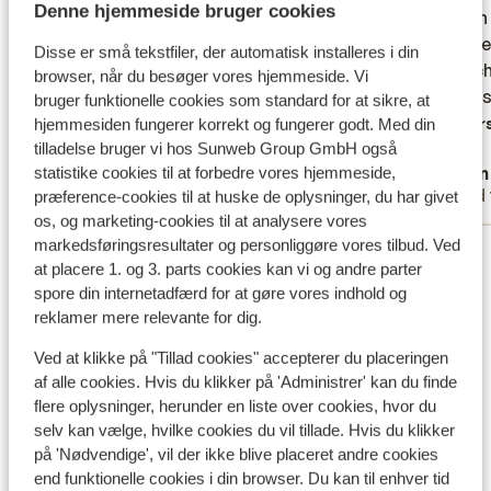
Denne hjemmeside bruger cookies
kindvriendelijk,heel lekker en gevarieerd
kindvriendelijk,heel lekker en gevarieerd
Alles i
Alles i
eten , veel plaats aan het zwembad en
eten , veel plaats aan het zwembad en
vriende
vriende
Disse er små tekstfiler, der automatisk installeres i din
dicht bij de zee het stadje is wel even
dicht bij de zee het stadje is wel even
zeezich
zeezich
browser, når du besøger vores hjemmeside. Vi
wandelen . Het hotel is ook toegankelijk
wandelen . Het hotel is ook toegankelijk
net iet
net iet
bruger funktionelle cookies som standard for at sikre, at
voor rolstoelgebruikers.
voor rolstoelgebruikers.
Overs
hjemmesiden fungerer korrekt og fungerer godt. Med din
tilladelse bruger vi hos Sunweb Group GmbH også
Oversæt til dansk (DA)
Anonym
Tom
statistike cookies til at forbedre vores hjemmeside,
Med familie
Med 
præference-cookies til at huske de oplysninger, du har givet
os, og marketing-cookies til at analysere vores
markedsføringsresultater og personliggøre vores tilbud. Ved
Se alle 24 anmeldelser
at placere 1. og 3. parts cookies kan vi og andre parter
Lokation
spore din internetadfærd for at gøre vores indhold og
reklamer mere relevante for dig.
Ved at klikke på "Tillad cookies" accepterer du placeringen
af alle cookies. Hvis du klikker på 'Administrer' kan du finde
flere oplysninger, herunder en liste over cookies, hvor du
Se på kort
selv kan vælge, hvilke cookies du vil tillade. Hvis du klikker
på 'Nødvendige', vil der ikke blive placeret andre cookies
end funktionelle cookies i din browser. Du kan til enhver tid