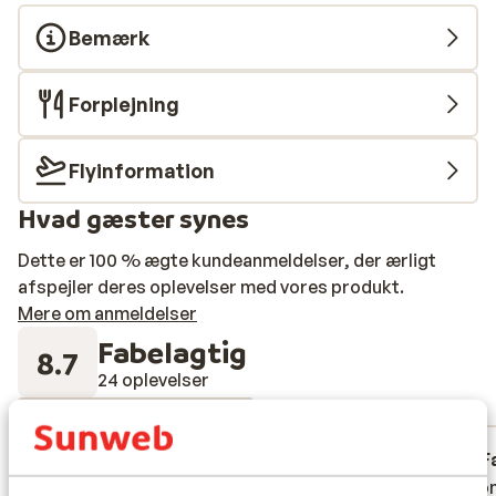
Bemærk
Forplejning
Flyinformation
Hvad gæster synes
Dette er 100 % ægte kundeanmeldelser, der ærligt
afspejler deres oplevelser med vores produkt.
Mere om anmeldelser
Fabelagtig
8.7
24 oplevelser
Mest booket af med familie
Fabelagtig
for 2 uger siden
F
8.4
8.5
Mooi hotel , zeer proper en
Mooi hotel , zeer proper en
Voor on
Voor on