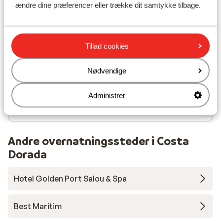
ændre dine præferencer eller trække dit samtykke tilbage.
I området
Afstand til stranden ca. 25 meter (sandstrand,
Tillad cookies
liggestole (mod betaling) , parasol (mod betaling) )
Afstand til centrum: ca. 1500 meter
Nødvendige
Afstand til lufthavn Barcelona ca. 105 kilometer:
Reus ca. 18 kilometer
Afstand til togstation ca. 1500 meter
Administrer
Afstand til busstoppested ca. 50 meter
Andre overnatningssteder i Costa
Dorada
Hotel Golden Port Salou & Spa
Best Maritim