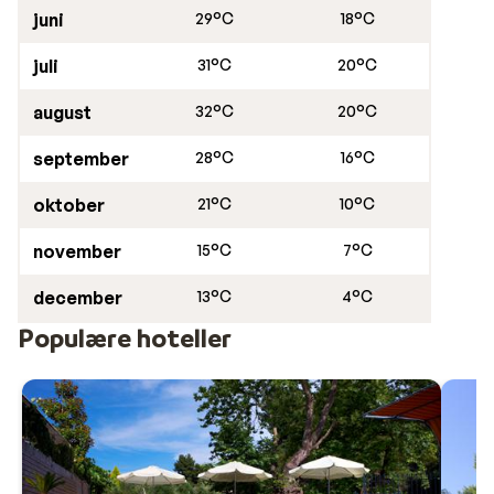
juni
29°C
18°C
juli
31°C
20°C
august
32°C
20°C
september
28°C
16°C
oktober
21°C
10°C
november
15°C
7°C
december
13°C
4°C
Populære hoteller