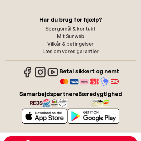
Har du brug for hjælp?
Spørgsmål & kontakt
Mit Sunweb
Vilkår & betingelser
Læs om vores garantier
Betal sikkert og nemt
Samarbejdspartnere
Bæredygtighed
Om Sunweb
Job hos Sunweb
Betingelser
Cookies