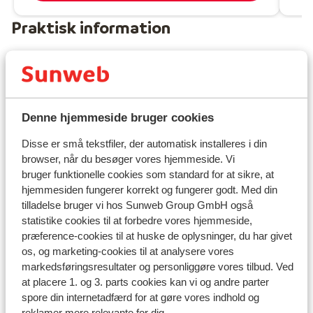
Praktisk information
Hovedstad:
Hovedstaden er Athen.
Tid:
Denne hjemmeside bruger cookies
Grækenland er 1 time foran Danmark.
Disse er små tekstfiler, der automatisk installeres i din
browser, når du besøger vores hjemmeside. Vi
Sprog:
bruger funktionelle cookies som standard for at sikre, at
Det officielle sprog er græsk. Men man kan sagtens
hjemmesiden fungerer korrekt og fungerer godt. Med din
klare sig på engelsk (og delvist på tysk).
tilladelse bruger vi hos Sunweb Group GmbH også
statistike cookies til at forbedre vores hjemmeside,
Penge:
præference-cookies til at huske de oplysninger, du har givet
Den officielle møntenhed er euro.
os, og marketing-cookies til at analysere vores
markedsføringsresultater og personliggøre vores tilbud. Ved
Drikkepenge:
at placere 1. og 3. parts cookies kan vi og andre parter
Det er normalt at give ca. 10% i drikkepenge på de
spore din internetadfærd for at gøre vores indhold og