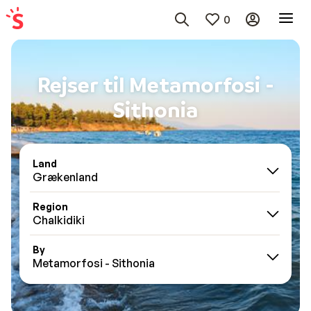
0
Rejser til Metamorfosi -
Sithonia
Land
Grækenland
Region
Chalkidiki
By
Metamorfosi - Sithonia