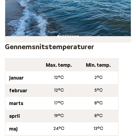
Gennemsnitstemperaturer
Max. temp.
Min. temp.
januar
12°C
2°C
februar
12°C
5°C
marts
17°C
8°C
april
19°C
8°C
maj
24°C
13°C