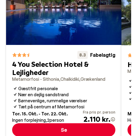
Fabelagtig
8.3
4 You Selection Hotel &
Ho
Lejligheder
Met
Metamorfosi - Sithonia
Chalkidiki
Grækenland
S
I
Gæstfrit personale
S
Nær en dejlig sandstrand
F
Børnevenlige, rummelige værelser
Tæt på centrum af Metamorfosi
Fra pris pr. person
Tor. 15. Okt. - Tor. 22. Okt.
Man.
2.110 kr.
Ingen forplejning
2
person
Hal
Se