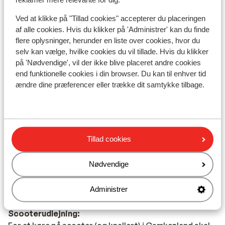
græske barer og restauranter.
reklamer mere relevante for dig.
Ved at klikke på "Tillad cookies" accepterer du placeringen
Strøm:
af alle cookies. Hvis du klikker på 'Administrer' kan du finde
Strømforsyningen er ligesom i Danmark 220 volt.
flere oplysninger, herunder en liste over cookies, hvor du
selv kan vælge, hvilke cookies du vil tillade. Hvis du klikker
Vand:
på 'Nødvendige', vil der ikke blive placeret andre cookies
Det er ikke tilrådeligt at drikke vand fra hanen.
end funktionelle cookies i din browser. Du kan til enhver tid
ændre dine præferencer eller trække dit samtykke tilbage.
Mad:
Typiske græske retter er Souvlaki, Tzatziki og
Mousaka.
Tillad cookies
Mobiltelefon:
Din danske mobiltelefon virker også i Grækenland.
Nødvendige
Rejsedokumenter:
Du skal være i besiddelse af et gyldigt pas.
Administrer
Scooterudlejning: