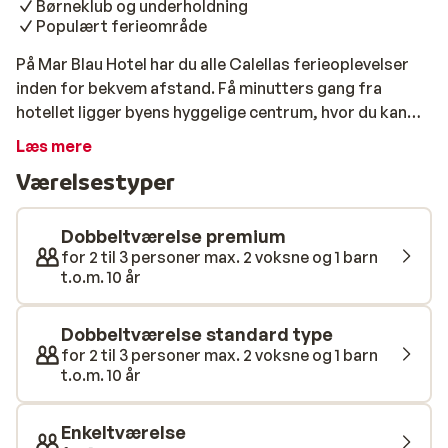
Børneklub og underholdning
Populært ferieområde
På Mar Blau Hotel har du alle Calellas ferieoplevelser
inden for bekvem afstand. Få minutters gang fra
hotellet ligger byens hyggelige centrum, hvor du kan
slentre rundt i de smalle gader og se på butikker eller
Læs mere
lade dig rive med af den festlige stemning på byens
Værelsestyper
barer. Foretrækker du at nyde dagene på stranden, har
du også kun få minutters gang til Calellas lang, smukke
sandstrand, hvor du kan bade, slappe af i solen eller
Dobbeltværelse premium
prøve kræfter med strandens mange sjove
for 2 til 3 personer max. 2 voksne og 1 barn
t.o.m. 10 år
vandsportsaktiviteter. På Mar Blau Hotel bor du i
simpelt møblerede værelser. Her er et hyggeligt
poolområde med swimmingpool, poolbar og en
Dobbeltværelse standard type
børnepool. For børnene er her også en lille legeplads,
for 2 til 3 personer max. 2 voksne og 1 barn
t.o.m. 10 år
og hotellets børneklub arrangerer sjove aktiviteter i
løbet af ferien. Dit ophold på Mar Blau Hotel inklusiv
morgenmad, så du er sikret en ekstra god start på
Enkeltværelse