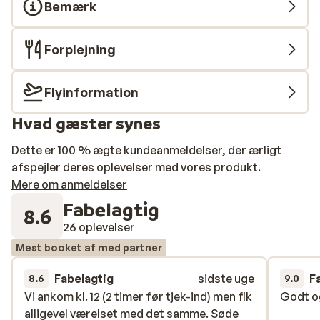
Bemærk
Forplejning
Flyinformation
Hvad gæster synes
Dette er 100 % ægte kundeanmeldelser, der ærligt
afspejler deres oplevelser med vores produkt.
Mere om anmeldelser
Fabelagtig
8.6
26 oplevelser
Mest booket af med partner
Fabelagtig
sidste uge
F
8.6
9.0
Vi ankom kl. 12 (2 timer før tjek-ind) men fik
Vi ankom kl. 12 (2 timer før tjek-ind) men fik
Godt og
Godt og
alligevel værelset med det samme. Søde
alligevel værelset med det samme. Søde