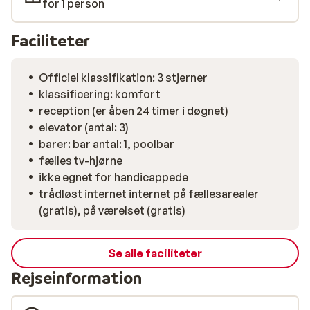
dagen på din ferie, og om aftenen arrangerer hotellets
for 1 person
underholdningsteam jævnligt flamengo danseshows og
levende musik. Vi anbefaler Mar Blau Hotel til alle, som
Faciliteter
vil bo tæt ved både strand og centrum under ferien i
Calella.
Officiel klassifikation: 3 stjerner
klassificering: komfort
reception (er åben 24 timer i døgnet)
elevator (antal: 3)
barer: bar antal: 1, poolbar
fælles tv-hjørne
ikke egnet for handicappede
trådløst internet internet på fællesarealer
(gratis), på værelset (gratis)
Se alle faciliteter
Rejseinformation