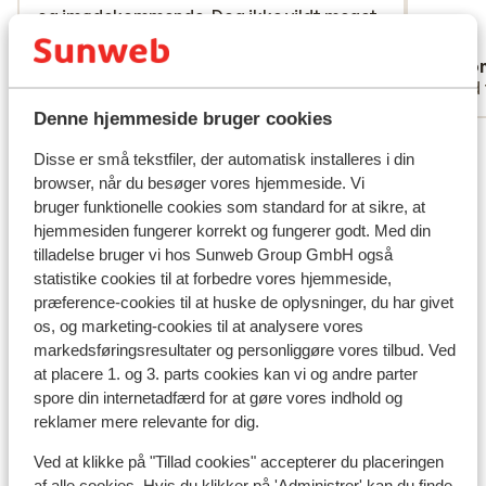
og imødekommende. Dog ikke vildt meget
og imødekommende. Dog ikke vildt meget
info om hotellet.
info om hotellet.
Karina
Ano
Enlig forælder
Med 
Denne hjemmeside bruger cookies
Se alle 26 anmeldelser
Disse er små tekstfiler, der automatisk installeres i din
Lokation
browser, når du besøger vores hjemmeside. Vi
bruger funktionelle cookies som standard for at sikre, at
hjemmesiden fungerer korrekt og fungerer godt. Med din
tilladelse bruger vi hos Sunweb Group GmbH også
statistike cookies til at forbedre vores hjemmeside,
præference-cookies til at huske de oplysninger, du har givet
Se på kort
os, og marketing-cookies til at analysere vores
markedsføringsresultater og personliggøre vores tilbud. Ved
at placere 1. og 3. parts cookies kan vi og andre parter
spore din internetadfærd for at gøre vores indhold og
reklamer mere relevante for dig.
I området
Afstand til stranden ca. 450 meter (sandstrand)
Ved at klikke på "Tillad cookies" accepterer du placeringen
af alle cookies. Hvis du klikker på 'Administrer' kan du finde