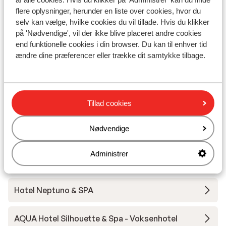
Afstand til centrum: ca. 400 meter
flere oplysninger, herunder en liste over cookies, hvor du
Afstand til pengeautomat ca. 150 meter
selv kan vælge, hvilke cookies du vil tillade. Hvis du klikker
Afstand til nærmeste butikker ca. 50 meter
på 'Nødvendige', vil der ikke blive placeret andre cookies
Afstand til nærmeste kiosk ca. 30 meter
end funktionelle cookies i din browser. Du kan til enhver tid
Nærmeste restaurant ca. 50 meter
ændre dine præferencer eller trække dit samtykke tilbage.
Nærmeste hospital ca. 900 meter
Andre overnatningssteder i Costa
Tillad cookies
Brava
Nødvendige
Hotel Melia Lloret de Mar
Administrer
Hotel L'Azure
Hotel Neptuno & SPA
AQUA Hotel Silhouette & Spa - Voksenhotel