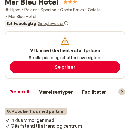
Mar Blau Hotel
Hjem
Rejser
Spanien
Costa Brava
Calella
Mar Blau Hotel
8.6 Fabelagtig
26 oplevelser
Vi kunne ikke hente startprisen
Se alle priser og rabatter i oversigten.
Se priser
Generelt
Værelsestyper
Faciliteter
Prakti
Populær hos med partner
Inklusiv morgenmad
Gåafstand til strand og centrum