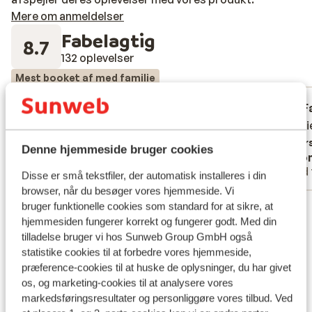
Mere om anmeldelser
Fabelagtig
8.7
132 oplevelser
Mest booket af med familie
Fabelagtig
for 3 uger siden
F
8.5
9.4
Nöjd
Nöjd
Très bi
Très bi
Oversæt til dansk (DA)
Overs
Denne hjemmeside bruger cookies
Anonym
Ano
Med familie
Med 
Disse er små tekstfiler, der automatisk installeres i din
browser, når du besøger vores hjemmeside. Vi
Se alle 132 anmeldelser
bruger funktionelle cookies som standard for at sikre, at
hjemmesiden fungerer korrekt og fungerer godt. Med din
Lokation
tilladelse bruger vi hos Sunweb Group GmbH også
statistike cookies til at forbedre vores hjemmeside,
præference-cookies til at huske de oplysninger, du har givet
os, og marketing-cookies til at analysere vores
markedsføringsresultater og personliggøre vores tilbud. Ved
Se på kort