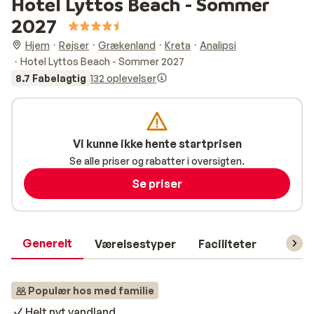
Hotel Lyttos Beach - Sommer
2027
Hjem
Rejser
Grækenland
Kreta
Analipsi
Hotel Lyttos Beach - Sommer 2027
8.7 Fabelagtig
132 oplevelser
Vi kunne ikke hente startprisen
Se alle priser og rabatter i oversigten.
Se priser
Generelt
Værelsestyper
Faciliteter
Prakti
Populær hos med familie
Helt nyt vandland