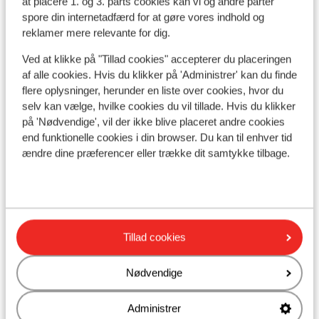
at placere 1. og 3. parts cookies kan vi og andre parter
spore din internetadfærd for at gøre vores indhold og
reklamer mere relevante for dig.
Ved at klikke på "Tillad cookies" accepterer du placeringen
af alle cookies. Hvis du klikker på 'Administrer' kan du finde
I området
flere oplysninger, herunder en liste over cookies, hvor du
Ved stranden (sandstrand, liggestole (gratis) ,
selv kan vælge, hvilke cookies du vil tillade. Hvis du klikker
parasol (gratis) )
på 'Nødvendige', vil der ikke blive placeret andre cookies
Afstand til centrum: ca. 100 meter, analipsis: ca. 2
end funktionelle cookies i din browser. Du kan til enhver tid
kilometer
ændre dine præferencer eller trække dit samtykke tilbage.
Afstand til lufthavn ca. 15 kilometer
Afstand til busstoppested ca. 350 meter
Afstand til pengeautomat ca. 0 meter (på
indkvarteringen)
Afstand til nærmeste butikker ca. 2 kilometer
Tillad cookies
Afstand til nærmeste kiosk ca. 0 meter
Nærmeste restaurant ca. 2 kilometer
Nødvendige
Administrer