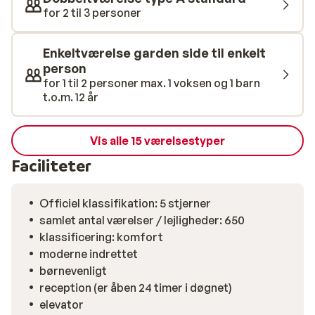
sætte tænderne i lokale delikatesser.
for 2 til 3 personer
Enkeltværelse garden side til enkelt
person
for 1 til 2 personer max. 1 voksen og 1 barn
t.o.m. 12 år
Vis alle 15 værelsestyper
Faciliteter
Officiel klassifikation: 5 stjerner
samlet antal værelser / lejligheder: 650
klassificering: komfort
moderne indrettet
børnevenligt
reception (er åben 24 timer i døgnet)
elevator