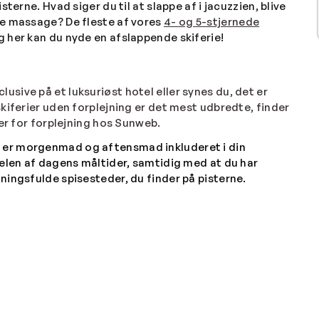
terne. Hvad siger du til at slappe af i jacuzzien, blive
de massage? De fleste af vores
4- og 5-stjernede
g her kan du nyde en afslappende skiferie!
lusive på et luksuriøst hotel eller synes du, det er
kiferier uden forplejning er det mest udbredte, finder
er for forplejning hos Sunweb.
, er morgenmad og aftensmad inkluderet i din
delen af dagens måltider, samtidig med at du har
ningsfulde spisesteder, du finder på pisterne.