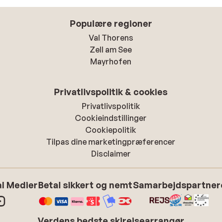
Populære regioner
Val Thorens
Zell am See
Mayrhofen
Privatlivspolitik & cookies
Privatlivspolitik
Cookieindstillinger
Cookiepolitik
Tilpas dine marketingpræferencer
Disclaimer
l Medier
Betal sikkert og nemt
Samarbejdspartner
Verdens bedste skirejsearrangør