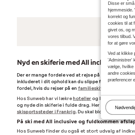
Disse er små t
hjemmeside. V
korrekt og fu
cookies til at
givet os, og 
vores tilbud. 
for at gøre vo
Ved at klikke 
'Administrer' 
Nyd en skiferie med All inclusive
vælge, hvilke 
andre cookies 
Der er mange fordele ved at rejse på skiferie med 
præferencer e
inkluderet i dit ophold kan du slippe for madlavnin
fordel, hvis du rejser på en
familieskitur
med børn, hv
Hos Sunweb har vi lækre
hoteller
og lejligheder i b
og nyde din skiferie i fulde drag. Her kan du nyde d
Administr
Nødvendi
skisportssteder i Frankrig
. Du skal blot beslutte dig
På ski med All inclusive og fuldkommen afsla
Hos Sunweb finder du også et stort udvalg af indkv