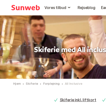
Vores tilbud
Rejseblog
Ea
Skiferie med All inclu
Hjem
Skiferie
Forplejning
All Inclusive
Skiferie inkl. liftkort