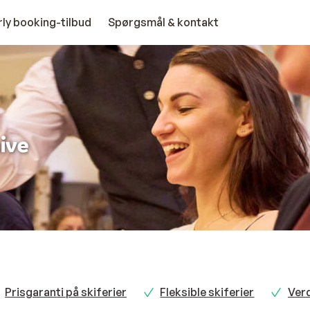
rly booking-tilbud
Spørgsmål & kontakt
sive
Prisgaranti på skiferier
Fleksible skiferier
Ver