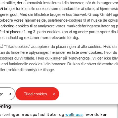
ekstfiler, der automatisk installeres i din browser, når du besøger vo
i bruger funktionelle cookies som standard for at sikre, at hjemmesi
ngerer godt. Med din tilladelse bruger vi hos Sunweb Group GmbH ogs
 forbedre vores hjemmeside, præference-cookies til at huske de oplys
marketing-cookies til at analysere vores markedsføringsresultater og 
Ved at placere 1. og 3. parts cookies kan vi og andre parter spore din
res indhold og reklamer mere relevante for dig.
på "Tillad cookies" accepterer du placeringen af alle cookies. Hvis du 
kan du finde flere oplysninger, herunder en liste over cookies, hvor du
cookies du vil tillade. Hvis du klikker på 'Nødvendige', vil der ikke bli
end funktionelle cookies i din browser. Du kan til enhver tid ændre d
All inclusive. Med morgenmad, frokost og aftensmad
ller trække dit samtykke tilbage.
gen og få mere tid på pisterne. Det kan også være en
or du allerede har rigeligt at tage dig af.
åde
Østrig
og
Frankrig
, hvor du kan slippe for madlavning
e østrigske pister eller besøge de
smukkeste
er
ge
Tillad cookies
 for, hvilken indkvartering og forplejning du ønsker.
pning
arteringer med spafaciliteter og
wellness
, hvor du kan