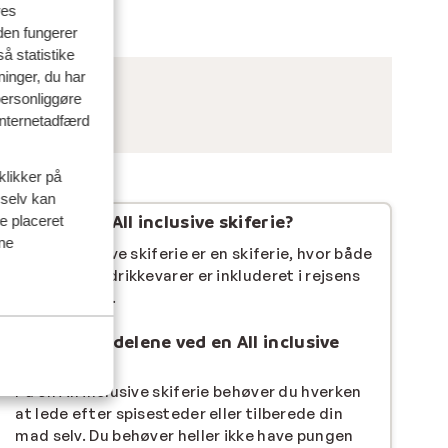
res
den fungerer
å statistike
ninger, du har
personliggøre
 internetadfærd
klikker på
 selv kan
Hvad er en All inclusive skiferie?
ve placeret
ine
En All inclusive skiferie er en skiferie, hvor både
måltider og drikkevarer er inkluderet i rejsens
samlede pris.
Hvad er fordelene ved en All inclusive
skiferie?
På en All inclusive skiferie behøver du hverken
at lede efter spisesteder eller tilberede din
mad selv. Du behøver heller ikke have pungen