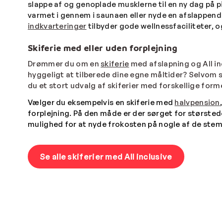
slappe af og genoplade musklerne til en ny dag på pis
varmet i gennem i saunaen eller nyde en afslappen
indkvarteringer
tilbyder gode wellnessfaciliteter, o
Skiferie med eller uden forplejning
Drømmer du om en
skiferie
med afslapning og All inc
hyggeligt at tilberede dine egne måltider? Selvom s
du et stort udvalg af skiferier med forskellige form
Vælger du eksempelvis en skiferie med
halvpension
forplejning. På den måde er der sørget for største
mulighed for at nyde frokosten på nogle af de stem
Se alle skiferier med All inclusive