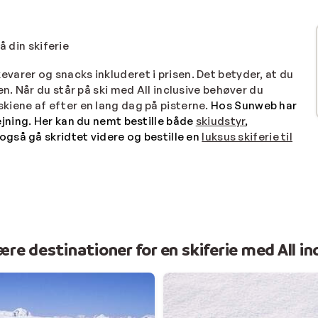
å din skiferie
kkevarer og snacks inkluderet i prisen. Det betyder, at du
. Når du står på ski med All inclusive behøver du
t skiene af efter en lang dag på pisterne.
Hos Sunweb har
ning. Her kan du nemt bestille både
skiudstyr
,
 også gå skridtet videre og bestille en
luksus skiferie til
re destinationer for en skiferie med All in