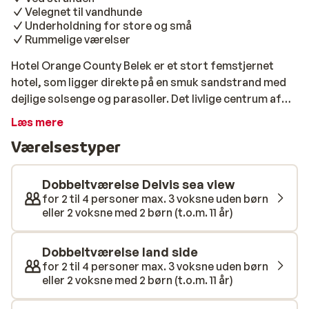
Velegnet til vandhunde
Underholdning for store og små
Rummelige værelser
Hotel Orange County Belek er et stort femstjernet
hotel, som ligger direkte på en smuk sandstrand med
dejlige solsenge og parasoller. Det livlige centrum af
Belek ligger ca. 5 km væk og kan nemt nås med dolmus
Læs mere
(mod betaling). Når du har udforsket byen, kan du
Værelsestyper
slappe af i den luksuriøse spa. Hotellet byder på
masser af vandsjov med vandrutsjebaner, to udendørs
pools og en indendørs pool. Der er også underholdning
Dobbeltværelse Delvis sea view
hele dagen for både børn og voksne. Miniklubben åbner
for 2 til 4 personer max. 3 voksne uden børn
eller 2 voksne med 2 børn (t.o.m. 11 år)
kl. 10.00 om morgenen og lukker først ved midnat!
Desuden kan du nyde en drink i en af de mange barer,
bl.a. lobbybaren, poolbaren og strandbaren.
Dobbeltværelse land side
for 2 til 4 personer max. 3 voksne uden børn
eller 2 voksne med 2 børn (t.o.m. 11 år)