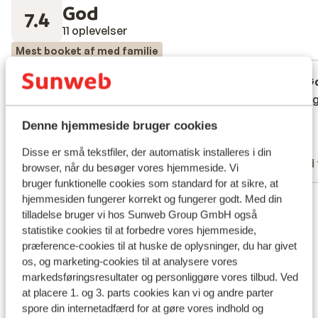
God
7.4
11 oplevelser
Mest booket af med familie
Fabelagtig
14. mar. 2026
G
8.4
7.1
Indkvartering var god pænt rent og i
Indkvartering var god pænt rent og i
Super g
Super g
orden. Det eneste var restrauen som trak
orden. Det eneste var restrauen som trak
Denne hjemmeside bruger cookies
ned
ned
Andreas
Ja
Disse er små tekstfiler, der automatisk installeres i din
Med partner
Med 
browser, når du besøger vores hjemmeside. Vi
bruger funktionelle cookies som standard for at sikre, at
Se alle 11 anmeldelser
hjemmesiden fungerer korrekt og fungerer godt. Med din
tilladelse bruger vi hos Sunweb Group GmbH også
Lokation
statistike cookies til at forbedre vores hjemmeside,
præference-cookies til at huske de oplysninger, du har givet
os, og marketing-cookies til at analysere vores
markedsføringsresultater og personliggøre vores tilbud. Ved
at placere 1. og 3. parts cookies kan vi og andre parter
Se på kort
spore din internetadfærd for at gøre vores indhold og