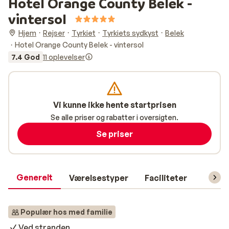
Hotel Orange County Belek -
vintersol
Hjem
Rejser
Tyrkiet
Tyrkiets sydkyst
Belek
Hotel Orange County Belek - vintersol
7.4 God
11 oplevelser
Vi kunne ikke hente startprisen
Se alle priser og rabatter i oversigten.
Se priser
Generelt
Værelsestyper
Faciliteter
Prakti
Populær hos med familie
Ved stranden