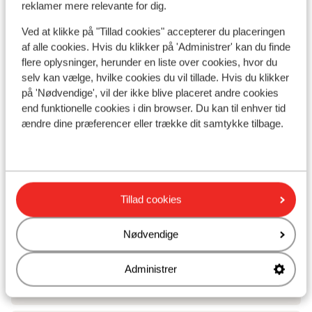
reklamer mere relevante for dig.
Ved at klikke på "Tillad cookies" accepterer du placeringen
af alle cookies. Hvis du klikker på 'Administrer' kan du finde
flere oplysninger, herunder en liste over cookies, hvor du
I området
selv kan vælge, hvilke cookies du vil tillade. Hvis du klikker
Ved stranden (sandstrand, liggestole (gratis) ,
på 'Nødvendige', vil der ikke blive placeret andre cookies
parasol (gratis) )
end funktionelle cookies i din browser. Du kan til enhver tid
Afstand til centrum: bogazkent: ca. 5 kilometer
ændre dine præferencer eller trække dit samtykke tilbage.
Afstand til bargaden
Afstand til nærmeste butikker ca. 2 kilometer
Nærmeste restaurant ca. 2 kilometer
Dolmus ( til centrum af mod betaling)
Tillad cookies
Andre overnatningssteder i Tyrkiets
Nødvendige
sydkyst
Administrer
Mardan Palace