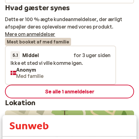
Hvad gæster synes
Dette er 100 % ægte kundeanmeldelser, der ærligt
afspejler deres oplevelser med vores produkt.
Mere om anmeldelser
Mest booket af med familie
Middel
for 3 uger siden
5.1
Ikke et sted vi ville komme igen.
Ikke et sted vi ville komme igen.
Anonym
Med familie
Se alle 1 anmeldelser
Lokation
Se på kort