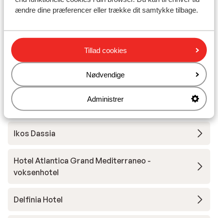
Andre overnatningssteder i Korfu
ændre dine præferencer eller trække dit samtykke tilbage.
The Olivar Suites
Tillad cookies
Rossis Beach Hotel
Nødvendige
Lejligheder Dionisos
Administrer
Lejligheder Ippocrates
Ikos Dassia
Hotel Atlantica Grand Mediterraneo -
voksenhotel
Delfinia Hotel