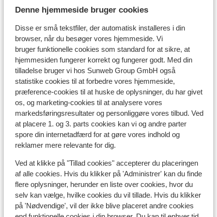
Denne hjemmeside bruger cookies
Disse er små tekstfiler, der automatisk installeres i din
browser, når du besøger vores hjemmeside. Vi
bruger funktionelle cookies som standard for at sikre, at
I området
hjemmesiden fungerer korrekt og fungerer godt. Med din
Afstand til stranden ca. 200 meter (stenstrand,
tilladelse bruger vi hos Sunweb Group GmbH også
liggestole (mod betaling) , parasol (mod betaling) )
statistike cookies til at forbedre vores hjemmeside,
Afstand til centrum: ca. 900 meter
præference-cookies til at huske de oplysninger, du har givet
os, og marketing-cookies til at analysere vores
Afstand til lufthavn ca. 40 kilometer
markedsføringsresultater og personliggøre vores tilbud. Ved
Afstand til busstoppested ca. 350 meter
at placere 1. og 3. parts cookies kan vi og andre parter
Afstand til pengeautomat ca. 900 meter
spore din internetadfærd for at gøre vores indhold og
Afstand til nærmeste butikker ca. 500 meter
reklamer mere relevante for dig.
Afstand til nærmeste kiosk ca. 500 meter
Nærmeste restaurant ca. 500 meter
Ved at klikke på "Tillad cookies" accepterer du placeringen
Nærmeste apotek ca. 700 meter
af alle cookies. Hvis du klikker på 'Administrer' kan du finde
Rolig beliggenhed
flere oplysninger, herunder en liste over cookies, hvor du
selv kan vælge, hvilke cookies du vil tillade. Hvis du klikker
på 'Nødvendige', vil der ikke blive placeret andre cookies
end funktionelle cookies i din browser. Du kan til enhver tid