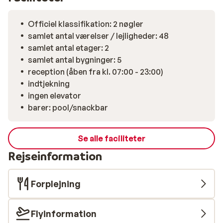
busstoppested i gåafstand, hvilket er praktisk, hvis du
vil udforske mere af øen.
Officiel klassifikation: 2 nøgler
samlet antal værelser / lejligheder: 48
samlet antal etager: 2
samlet antal bygninger: 5
reception (åben fra kl. 07:00 - 23:00)
indtjekning
ingen elevator
barer: pool/snackbar
Se alle faciliteter
Rejseinformation
Forplejning
Flyinformation