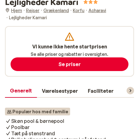
Lejligheder Kamari
Hjem
Rejser
Grækenland
Korfu
Acharavi
Lejligheder Kamari
Vi kunne ikke hente startprisen
Se alle priser og rabatter i oversigten.
Se priser
Generelt
Værelsestyper
Faciliteter
Prakti
Populær hos med familie
Skøn pool & børnepool
Poolbar
Tæt på stenstrand