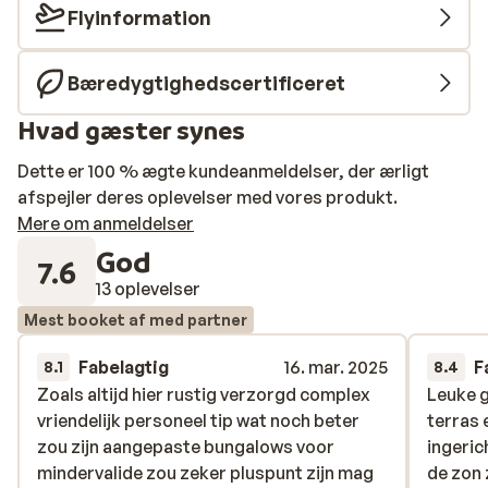
med eget tekøkken. Ønsker du at mærke den levende,
Flyinformation
spanske bystemning, så finder du centrum af Playa del
Inglés ca. 3,5 km. væk. Dit ophold er uden forplejning,
Bæredygtighedscertificeret
så alle måltider skal findes i området. Vi anbefaler
Bungalows Cordial Sandy Golf til alle, som ønsker at
Hvad gæster synes
kombinere en skøn solferie med aktive dage på
golfbanen.
Dette er 100 % ægte kundeanmeldelser, der ærligt
afspejler deres oplevelser med vores produkt.
Mere om anmeldelser
God
7.6
13 oplevelser
Mest booket af med partner
Fabelagtig
16. mar. 2025
F
8.1
8.4
Zoals altijd hier rustig verzorgd complex
Zoals altijd hier rustig verzorgd complex
Leuke 
Leuke 
vriendelijk personeel tip wat noch beter
vriendelijk personeel tip wat noch beter
terras 
terras 
zou zijn aangepaste bungalows voor
zou zijn aangepaste bungalows voor
ingeric
ingeric
mindervalide zou zeker pluspunt zijn mag
mindervalide zou zeker pluspunt zijn mag
de zon 
de zon 