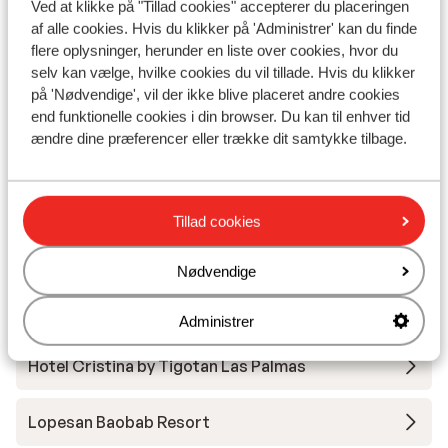
Ved at klikke på "Tillad cookies" accepterer du placeringen
af alle cookies. Hvis du klikker på 'Administrer' kan du finde
Club Maspalomas Suites & Spa - voksenhotel
flere oplysninger, herunder en liste over cookies, hvor du
selv kan vælge, hvilke cookies du vil tillade. Hvis du klikker
Hotel Faro, a Lopesan Collection - Voksenhotel
på 'Nødvendige', vil der ikke blive placeret andre cookies
end funktionelle cookies i din browser. Du kan til enhver tid
ændre dine præferencer eller trække dit samtykke tilbage.
Relaxia los Girasoles
Lopesan Costa Meloneras Resort & Spa
Tillad cookies
Hotel Hartaguna - Voksenhotel
Nødvendige
Hotel Don Gregory by Dunas - Voksenhotel
Administrer
Hotel Cristina by Tigotan Las Palmas
Lopesan Baobab Resort