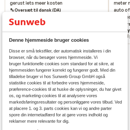
gerust iets meer kosten
gerust iets meer kosten
meter m
meter m
auto of
auto of
Oversæt til dansk (DA)
afstan
afstand
bijvoor
Overs
Karel
Edd
behoorl
Med partner
Med 
van de 
Denne hjemmeside bruger cookies
s’avond
Se alle 13 anmeldelser
Disse er små tekstfiler, der automatisk installeres i din
accomm
browser, når du besøger vores hjemmeside. Vi
accommo
bruger funktionelle cookies som standard for at sikre, at
Andre overnatningssteder i Gran
hjemmesiden fungerer korrekt og fungerer godt. Med din
Canaria
tilladelse bruger vi hos Sunweb Group GmbH også
statistike cookies til at forbedre vores hjemmeside,
præference-cookies til at huske de oplysninger, du har givet
Hotel Santa Monica Suites
os, og marketing-cookies til at analysere vores
markedsføringsresultater og personliggøre vores tilbud. Ved
Relaxia Beverly Suites
at placere 1. og 3. parts cookies kan vi og andre parter
spore din internetadfærd for at gøre vores indhold og
reklamer mere relevante for dig.
Bungalows Los Leones