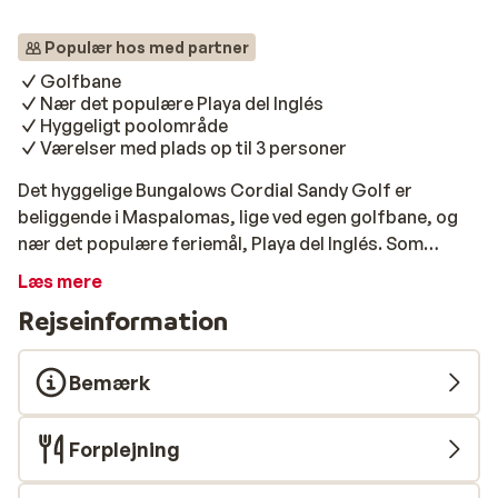
Populær hos med partner
Golfbane
Nær det populære Playa del Inglés
Hyggeligt poolområde
Værelser med plads op til 3 personer
Det hyggelige Bungalows Cordial Sandy Golf er
beliggende i Maspalomas, lige ved egen golfbane, og
nær det populære feriemål, Playa del Inglés. Som
navnet antyder, er det en solferie i golfens tegn, som
Læs mere
der her bliver lagt op til, men skulle du har brug for en
Rejseinformation
pause fra de aktive dage, så kan du sagtens snuppe en
tur i poolen. Er du mere til en dag på stranden, så finder
du denne ca. 3 km. væk, og vil du hellere opleve den
Bemærk
berømte strand, Playa del Inglés, så ligger denne ca. 4
km. fra hvor du er boende. På Bungalows Cordial Sandy
Forplejning
Golf bor du i hyggelige, og simpelt indrettet værelser
med plads op til 3 personer, og hvor alle er udstyret