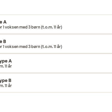
r været på opdagelse på øen.
e A
r 1 voksen med 3 børn (t.o.m. 11 år)
e B
r 1 voksen med 3 børn (t.o.m. 11 år)
type A
. 11 år
ype B
. 11 år