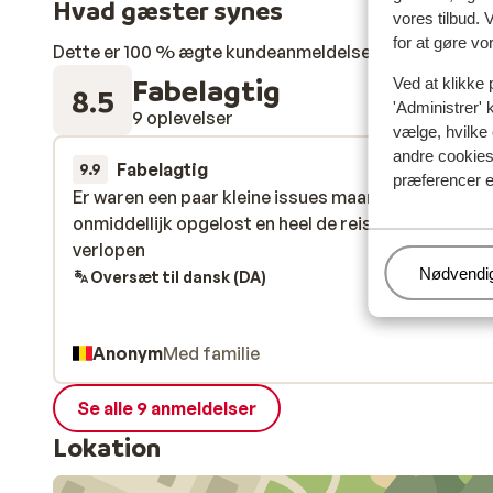
Hvad gæster synes
vores tilbud. 
for at gøre vo
Dette er 100 % ægte kundeanmeldelser, der ærligt af
Fabelagtig
Ved at klikke 
8.5
'Administrer' 
9 oplevelser
vælge, hvilke 
andre cookies 
Fabelagtig
for 4 uger 
9.9
præferencer e
Er waren een paar kleine issues maar deze werden
Er waren een paar kleine issues maar deze werden
onmiddellijk opgelost en heel de reis is verder top
onmiddellijk opgelost en heel de reis is verder top
verlopen
verlopen
Administr
Nødvendi
Oversæt til dansk (DA)
Anonym
Med familie
Se alle 9 anmeldelser
Lokation