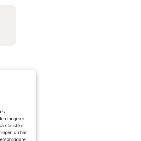
res
den fungerer
å statistike
ninger, du har
personliggøre