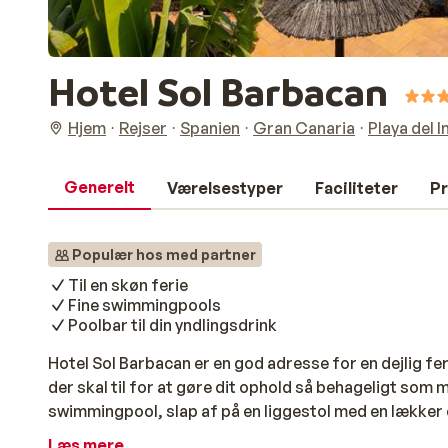
Hotel Sol Barbacan
Hjem
Rejser
Spanien
Gran Canaria
Playa del I
Generelt
Værelsestyper
Faciliteter
Pr
Populær hos med partner
Til en skøn ferie
Fine swimmingpools
Poolbar til din yndlingsdrink
Hotel Sol Barbacan er en god adresse for en dejlig feri
der skal til for at gøre dit ophold så behageligt som m
swimmingpool, slap af på en liggestol med en lækker co
som underholdningsteamet arrangerer. Lejlighedern
Læs mere