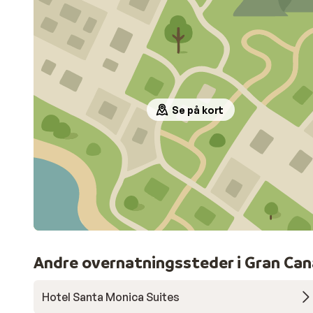
Se på kort
Andre overnatningssteder i Gran Can
Hotel Santa Monica Suites