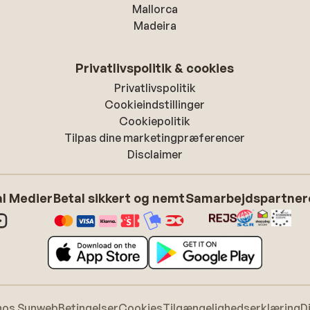
Mallorca
Madeira
Privatlivspolitik & cookies
Privatlivspolitik
Cookieindstillinger
Cookiepolitik
Tilpas dine marketingpræferencer
Disclaimer
l Medier
Betal sikkert og nemt
Samarbejdspartner
hos Sunweb
Betingelser
Cookies
Tilgængelighedserklæring
D