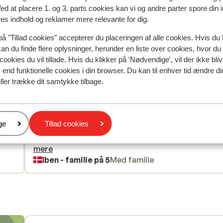
Ved at placere 1. og 3. parts cookies kan vi og andre parter spore din
res indhold og reklamer mere relevante for dig.
spejler deres oplevelser med vores produkt.
Mere om anmel
på "Tillad cookies" accepterer du placeringen af alle cookies. Hvis du 
kan du finde flere oplysninger, herunder en liste over cookies, hvor du
Mest booket af med p
cookies du vil tillade. Hvis du klikker på 'Nødvendige', vil der ikke bli
end funktionelle cookies i din browser. Du kan til enhver tid ændre d
siden
Fabelagtig
29. mar.
8.0
ller trække dit samtykke tilbage.
Indkvartering gik fint. Vi boede i Bungalow. Master
Indkvartering gik fint. Vi boede i Bungalow. Master
soveværelset var indrettet så man ikke kunne åbne
soveværelset var indrettet så man ikke kunne åbne
nogle af skabene. Sengene var ikke gode, de var ik
nogle af skabene. Sengene var ikke gode, de var ik
er
ge
Tillad cookies
“massive” senge men en senge stel, ala en udfoldel
“massive” senge men en senge stel, ala en udfoldel
weekend seng med en madras ovenpå. De knirkede
weekend seng med en madras ovenpå. De knirkede.
virkede ustabile ( vi er af almindelig bygning) synes
mere
Iben - familie på 5
Med familie
var ærgerlig at man ikke måtte have badedyr i pool
Tagterassen var lækker og hotellet havde nogle
skønne udefaciliteter.