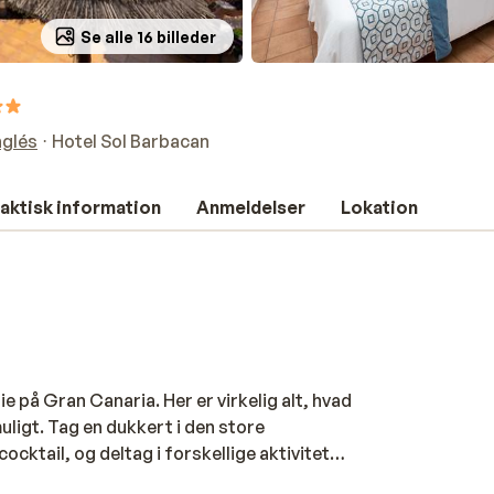
Se alle 16 billeder
nglés
Hotel Sol Barbacan
aktisk information
Anmeldelser
Lokation
e på Gran Canaria. Her er virkelig alt, hvad
uligt. Tag en dukkert i den store
cktail, og deltag i forskellige aktiviteter,
e er pænt møblerede og komfortable at