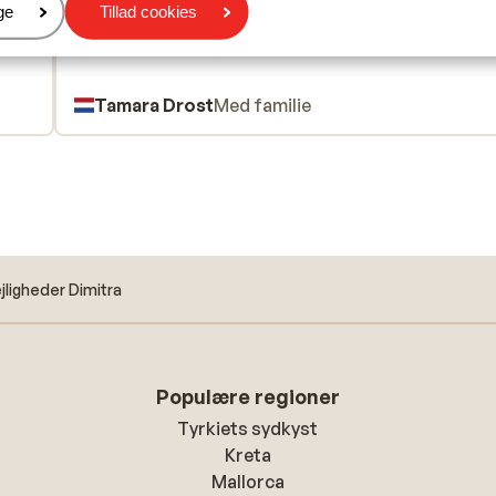
ouw.
ouw.
er
ge
Tillad cookies
kkere
op
et
Tamara Drost
Med familie
jligheder Dimitra
Populære regioner
Tyrkiets sydkyst
Kreta
Mallorca