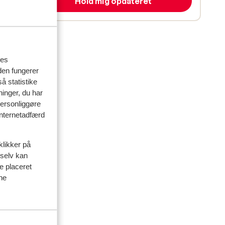
Hold mig opdateret
res
den fungerer
å statistike
ninger, du har
personliggøre
 internetadfærd
delser
klikker på
artner
 selv kan
ve placeret
siden
ine