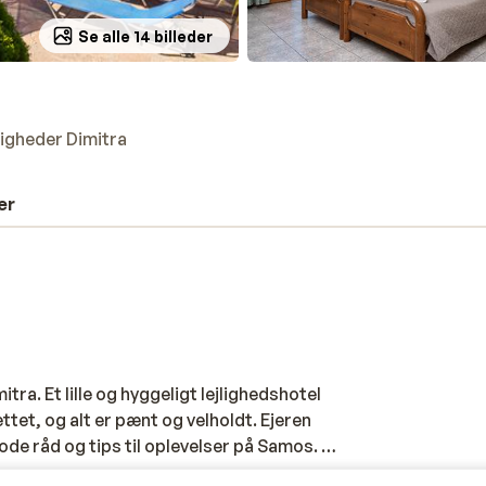
Se alle 14 billeder
ligheder Dimitra
er
tra. Et lille og hyggeligt lejlighedshotel
ettet, og alt er pænt og velholdt. Ejeren
gode råd og tips til oplevelser på Samos. En
af bakken med udsigt ud over den lille