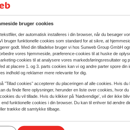
 til den hyggelige bymidte. Der er heller
ighederne, den dejlige pool og den gode
meside bruger cookies
ekstfiler, der automatisk installeres i din browser, når du besøger vo
i bruger funktionelle cookies som standard for at sikre, at hjemmesi
ngerer godt. Med din tilladelse bruger vi hos Sunweb Group GmbH ogs
 forbedre vores hjemmeside, præference-cookies til at huske de oplys
marketing-cookies til at analysere vores markedsføringsresultater og 
Ved at placere 1. og 3. parts cookies kan vi og andre parter spore din
spejler deres oplevelser med vores produkt.
Mere om anmel
res indhold og reklamer mere relevante for dig.
på "Tillad cookies" accepterer du placeringen af alle cookies. Hvis du 
Mest booket af med p
kan du finde flere oplysninger, herunder en liste over cookies, hvor du
cookies du vil tillade. Hvis du klikker på 'Nødvendige', vil der ikke bli
siden
Fabelagtig
for 2 uger 
9.0
end funktionelle cookies i din browser. Du kan til enhver tid ændre d
Dimitra is gewoon top, evenals mevr Dimitra zelf!
Dimitra is gewoon top, evenals mevr Dimitra zelf!
ller trække dit samtykke tilbage.
Oversæt til dansk (DA)
n
n