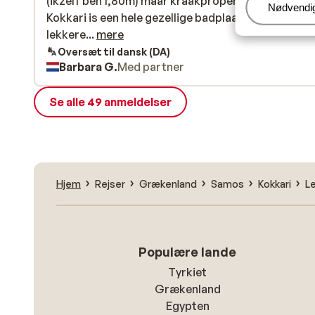
(ikzelf ben 1,80m) maar kraakproper! Lieve gastvr
(ikzelf ben 1,80m) maar kraakproper! Lieve gastvr
Administr
Nødvendi
Kokkari is een hele gezellige badplaats met vele le
Kokkari is een hele gezellige badplaats met vele
en betaalbare restaurantjes. Je kan verse vis eten 
lekkere...
mere
het strand. Wij hebben het eiland rondgetrokken m
Oversæt til dansk (DA)
Barbara G.
Med partner
een scooter. Prachtige plekken ontdekt. Wij komen
zeker terug. Dimitra is een aanrader!
Se alle 49 anmeldelser
Hjem
Rejser
Grækenland
Samos
Kokkari
Le
Populære lande
Tyrkiet
Grækenland
Egypten