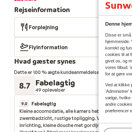
kystby Kokkari. Fra Dimitra kan du gå eller tage bussen
Rejseinformation
ikke langt til strandene i nærheden. Kvaliteten af lejl
service danner rammen om den perfekte ferie!
Denne hjem
Forplejning
Disse er små t
hjemmeside. V
Flyinformation
korrekt og fu
cookies til at
Hvad gæster synes
givet os, og 
vores tilbud. 
Dette er 100 % ægte kundeanmeldelser, der ærligt af
for at gøre vo
Fabelagtig
8.7
Ved at klikke 
49 oplevelser
'Administrer' 
vælge, hvilke 
Fabelagtig
for 2 uger 
9.0
andre cookies 
Kleine accomodatie, alle kamers hebben zee- en
Kleine accomodatie, alle kamers hebben zee- en
præferencer e
zwembadzicht, rustige topligging. Verouderde
zwembadzicht, rustige topligging. Verouderde
inrichting, kleine douche met gordijn, korte bedde
inrichting, kleine douche met gordijn, korte bedde