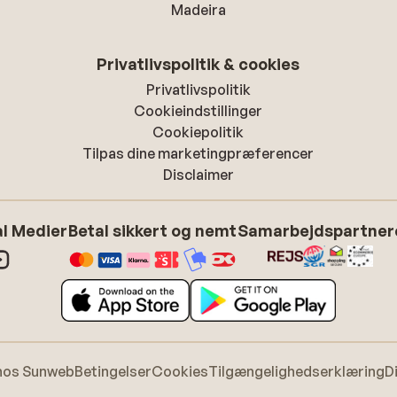
Madeira
Privatlivspolitik & cookies
Privatlivspolitik
Cookieindstillinger
Cookiepolitik
Tilpas dine marketingpræferencer
Disclaimer
l Medier
Betal sikkert og nemt
Samarbejdspartner
hos Sunweb
Betingelser
Cookies
Tilgængelighedserklæring
D