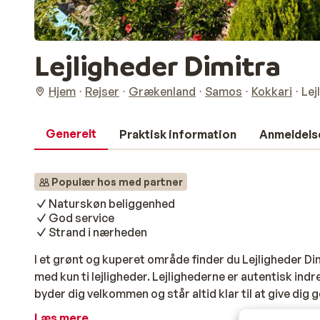
Lejligheder Dimitra
Hjem
Rejser
Grækenland
Samos
Kokkari
Lej
Generelt
Praktisk information
Anmeldels
Populær hos med partner
Naturskøn beliggenhed
God service
Strand i nærheden
I et grønt og kuperet område finder du Lejligheder Dimi
med kun ti lejligheder. Lejlighederne er autentisk indr
byder dig velkommen og står altid klar til at give dig 
dejlig gåtur i området kan med fordel ende på toppen 
Læs mere