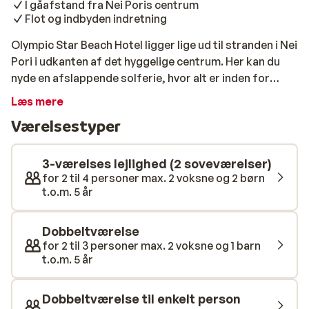
I gåafstand fra Nei Poris centrum
Flot og indbyden indretning
Olympic Star Beach Hotel ligger lige ud til stranden i Nei
Pori i udkanten af det hyggelige centrum. Her kan du
nyde en afslappende solferie, hvor alt er inden for
rækkevidde - fra havet til hyggelige spisesteder i
Læs mere
nærheden. Det venlige og imødekommende personale
Værelsestyper
og hotellets friske udtryk får dig til at føle dig
velkommen fra dag et. Værelserne er lyse, stilfulde og
komfortabelt indrettede. Du kan vælge mellem flere
3-værelses lejlighed (2 soveværelser)
værelsestyper, som alle har aircondition og enten
for 2 til 4 personer max. 2 voksne og 2 børn
t.o.m. 5 år
balkon eller terrasse. Den moderne indretning skaber
en rolig og behagelig atmosfære. Start dagen med en
lækker morgenmad, som altid er inkluderet. Vil du have
Dobbeltværelse
lidt ekstra bekvemmelighed, kan du vælge halvpension.
for 2 til 3 personer max. 2 voksne og 1 barn
t.o.m. 5 år
Hotellet har flere restauranter og en hyggelig bar, hvor
du kan nyde en drink eller middag med udsigt over
havet. Beliggenheden er perfekt til dig, der vil
Dobbeltværelse til enkelt person