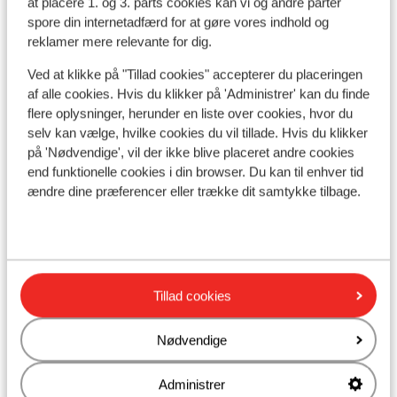
at placere 1. og 3. parts cookies kan vi og andre parter
consum
spore din internetadfærd for at gøre vores indhold og
geldt v
reklamer mere relevante for dig.
Ved at klikke på "Tillad cookies" accepterer du placeringen
I området
af alle cookies. Hvis du klikker på 'Administrer' kan du finde
Afstand til stranden ca. 25 meter (sandstrand,
flere oplysninger, herunder en liste over cookies, hvor du
stole, liggestole, parasol)
selv kan vælge, hvilke cookies du vil tillade. Hvis du klikker
I udkanten af centrum
på 'Nødvendige', vil der ikke blive placeret andre cookies
Afstand til centrum: ca. 200 meter
end funktionelle cookies i din browser. Du kan til enhver tid
Afstand til lufthavn ca. 120 kilometer
ændre dine præferencer eller trække dit samtykke tilbage.
Afstand til togstation ca. 500 meter
Afstand til busstoppested ca. 100 meter
Afstand til nærmeste butikker ca. 200 meter
Afstand til nærmeste kiosk ca. 200 meter
Nærmeste restaurant ca. 50 meter
Tillad cookies
Nærmeste apotek ca. 150 meter
Nødvendige
Andre overnatningssteder i Pieria -
Administrer
Olympus Riviera