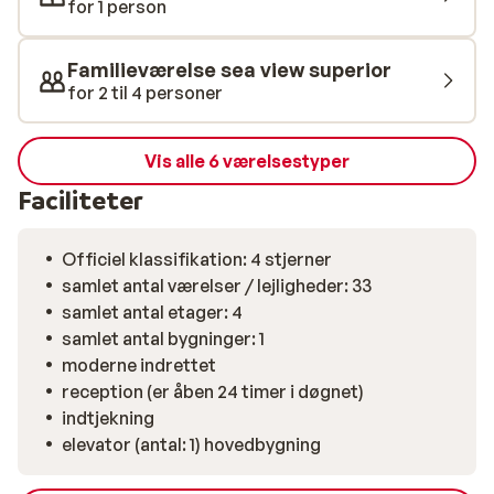
kombinere strand og byliv. Centrum af Nei Pori ligger i
for 1 person
gåafstand, ligesom strandpromenaden indbyder til en
rolig gåtur. Du kan nemt udforske kysten herfra eller
Familieværelse sea view superior
tage på udflugt til charmerende byer i området.
for 2 til 4 personer
Vis alle 6 værelsestyper
Faciliteter
Officiel klassifikation: 4 stjerner
samlet antal værelser / lejligheder: 33
samlet antal etager: 4
samlet antal bygninger: 1
moderne indrettet
reception (er åben 24 timer i døgnet)
indtjekning
elevator (antal: 1) hovedbygning