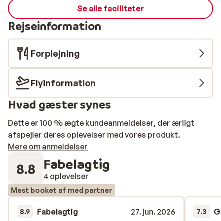
Se alle faciliteter
Rejseinformation
Forplejning
Flyinformation
Hvad gæster synes
Dette er 100 % ægte kundeanmeldelser, der ærligt
afspejler deres oplevelser med vores produkt.
Mere om anmeldelser
Fabelagtig
8.8
4 oplevelser
Mest booket af med partner
Fabelagtig
27. jun. 2026
G
8.9
7.3