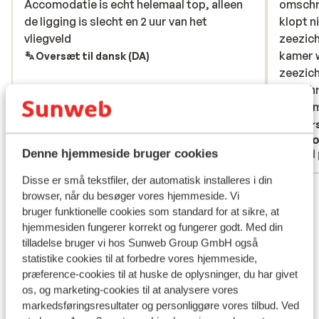
Accomodatie is echt helemaal top, alleen
Accomodatie is echt helemaal top, alleen
omschr
omschr
de ligging is slecht en 2 uur van het
de ligging is slecht en 2 uur van het
klopt n
klopt n
vliegveld
vliegveld
zeezich
zeezich
kamer w
kamer w
Oversæt til dansk (DA)
zeezicht
zeezicht
verschr
verschr
koffie
koffiem
moeten 
Overs
Anonym
Jero
was nie
Med partner
Med 
Denne hjemmeside bruger cookies
niet ge
strijki
Disse er små tekstfiler, der automatisk installeres i din
Se alle 4 anmeldelser
om gev
browser, når du besøger vores hjemmeside. Vi
versch
Lokation
bruger funktionelle cookies som standard for at sikre, at
je zelf
hjemmesiden fungerer korrekt og fungerer godt. Med din
ligging
tilladelse bruger vi hos Sunweb Group GmbH også
statistike cookies til at forbedre vores hjemmeside,
aan de
præference-cookies til at huske de oplysninger, du har givet
verder 
os, og marketing-cookies til at analysere vores
in Plat
Se på kort
markedsføringsresultater og personliggøre vores tilbud. Ved
Strandb