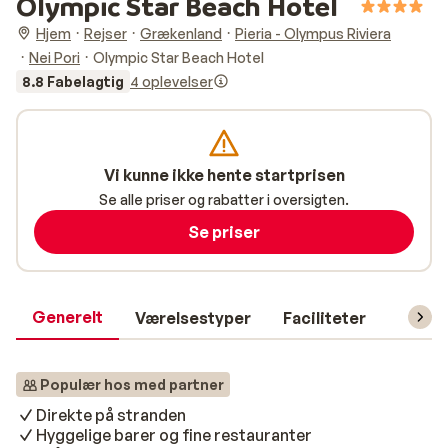
Olympic Star Beach Hotel
Hjem
Rejser
Grækenland
Pieria - Olympus Riviera
Nei Pori
Olympic Star Beach Hotel
8.8 Fabelagtig
4 oplevelser
Vi kunne ikke hente startprisen
Se alle priser og rabatter i oversigten.
Se priser
Generelt
Værelsestyper
Faciliteter
Prakti
Populær hos med partner
Direkte på stranden
Hyggelige barer og fine restauranter