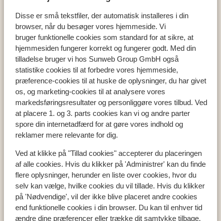
Domes Noruz Chania, Autograph Collection - voksenhotel
Disse er små tekstfiler, der automatisk installeres i din
browser, når du besøger vores hjemmeside. Vi
bruger funktionelle cookies som standard for at sikre, at
hjemmesiden fungerer korrekt og fungerer godt. Med din
Populære lande
tilladelse bruger vi hos Sunweb Group GmbH også
statistike cookies til at forbedre vores hjemmeside,
Tyrkiet
præference-cookies til at huske de oplysninger, du har givet
Grækenland
os, og marketing-cookies til at analysere vores
Egypten
markedsføringsresultater og personliggøre vores tilbud. Ved
Cypern
at placere 1. og 3. parts cookies kan vi og andre parter
spore din internetadfærd for at gøre vores indhold og
reklamer mere relevante for dig.
Populære regioner
Ved at klikke på "Tillad cookies" accepterer du placeringen
Tyrkiets sydkyst
af alle cookies. Hvis du klikker på 'Administrer' kan du finde
Kreta
flere oplysninger, herunder en liste over cookies, hvor du
Mallorca
selv kan vælge, hvilke cookies du vil tillade. Hvis du klikker
Madeira
på 'Nødvendige', vil der ikke blive placeret andre cookies
end funktionelle cookies i din browser. Du kan til enhver tid
ændre dine præferencer eller trække dit samtykke tilbage.