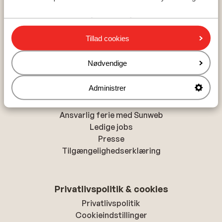
Populære byer
Alanya
Chania
Tillad cookies
Hurghada
Nødvendige
Om Sunweb
Administrer
Om Sunweb
Ansvarlig ferie med Sunweb
Ledige jobs
Presse
Tilgængelighedserklæring
Privatlivspolitik & cookies
Privatlivspolitik
Cookieindstillinger