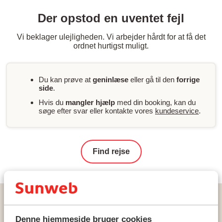
Der opstod en uventet fejl
Vi beklager ulejligheden. Vi arbejder hårdt for at få det
ordnet hurtigst muligt.
Du kan prøve at
geninlæse
eller gå til den
forrige
side
.
Hvis du
mangler hjælp
med din booking, kan du
søge efter svar eller kontakte vores
kundeservice
.
Find rejse
Hjem
Rejser
Grækenland
Kreta
Chania - Agioi Apostoloi
Denne hjemmeside bruger cookies