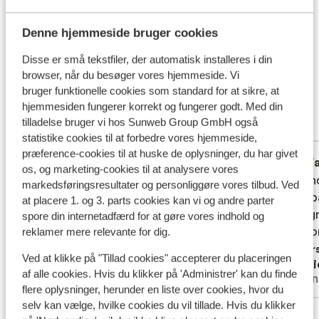
Hvad gæster synes
Denne hjemmeside bruger cookies
Dette er 100 % ægte kundeanmeldelser, der ærligt
afspejler deres oplevelser med vores produkt.
Disse er små tekstfiler, der automatisk installeres i din
Mere om anmeldelser
browser, når du besøger vores hjemmeside. Vi
Fabelagtig
bruger funktionelle cookies som standard for at sikre, at
8.3
hjemmesiden fungerer korrekt og fungerer godt. Med din
22 oplevelser
tilladelse bruger vi hos Sunweb Group GmbH også
Mest booket af med partner
statistike cookies til at forbedre vores hjemmeside,
præference-cookies til at huske de oplysninger, du har givet
Fabelagtig
28. okt. 2023
F
8.1
9.9
os, og marketing-cookies til at analysere vores
Søde venlige medarbejdere på hotellet.
Søde venlige medarbejdere på hotellet.
Helt un
Helt un
markedsføringsresultater og personliggøre vores tilbud. Ved
underba
underba
at placere 1. og 3. parts cookies kan vi og andre parter
anläggn
anläggn
spore din internetadfærd for at gøre vores indhold og
Återko
Återko
reklamer mere relevante for dig.
Overs
Ved at klikke på "Tillad cookies" accepterer du placeringen
Eva
Mari
af alle cookies. Hvis du klikker på 'Administrer' kan du finde
Med partner
Venn
flere oplysninger, herunder en liste over cookies, hvor du
selv kan vælge, hvilke cookies du vil tillade. Hvis du klikker
Se alle 22 anmeldelser