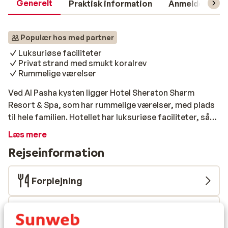
Generelt
Praktisk information
Anmeldelser
Populær hos med partner
Luksuriøse faciliteter
Privat strand med smukt koralrev
Rummelige værelser
Ved Al Pasha kysten ligger Hotel Sheraton Sharm
Resort & Spa, som har rummelige værelser, med plads
til hele familien. Hotellet har luksuriøse faciliteter, så
du bare kan slå benene op og nyde en velfortjent ferie.
Læs mere
Du kan desuden nyde godt af den private strand, hvor
Rejseinformation
du kan snorkle og gå på opdagelse ved det flotte
koralrev. Du kan også hoppe i den skønne pool på
hotellet, eller tage i spaen for ren afslapning. Hvis du
Forplejning
ønsker at være mere aktiv, kan du tage et smut forbi
fitnesscentret eller måske prøve kræfter af med en
Flyinformation
vandsport. Desuden finder du byen Dahab, det livlige
Na'ama Bay og Tiran Island, tæt ved hotellet.