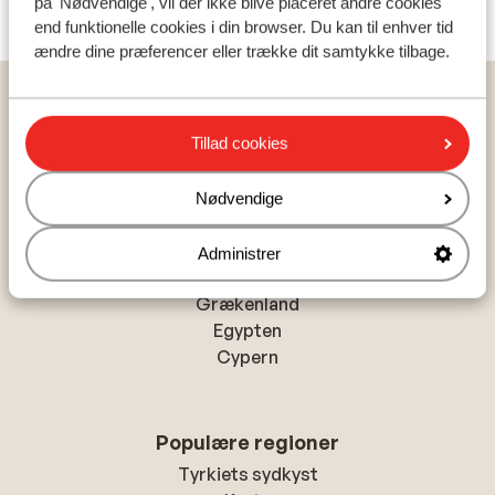
på 'Nødvendige', vil der ikke blive placeret andre cookies
end funktionelle cookies i din browser. Du kan til enhver tid
ændre dine præferencer eller trække dit samtykke tilbage.
Hjem
Rejser
Egypten
Sharm el Sheikh
Sharks Bay
Hotel Sheraton Sharm Resort & Spa
Tillad cookies
Nødvendige
Populære lande
Administrer
Tyrkiet
Grækenland
Egypten
Cypern
Populære regioner
Tyrkiets sydkyst