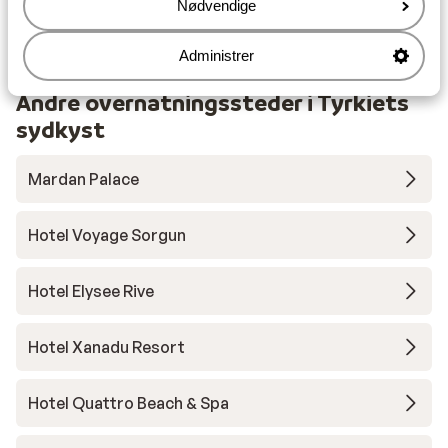
Nødvendige
Nærmeste restaurant ca. 200 meter
Dolmus
Administrer
Andre overnatningssteder i Tyrkiets
sydkyst
Mardan Palace
Hotel Voyage Sorgun
Hotel Elysee Rive
Hotel Xanadu Resort
Hotel Quattro Beach & Spa