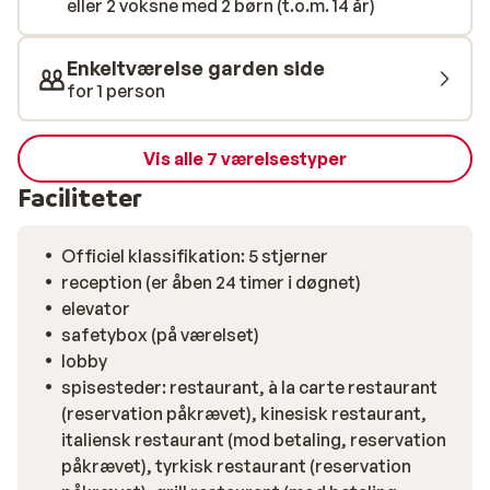
skønt at få en beroligende massage i wellnesscentret...
eller 2 voksne med 2 børn (t.o.m. 14 år)
For de små feriegæster er der også mere end nok at
lave, i miniklubben vil de ikke kede sig et øjeblik, da der
Enkeltværelse garden side
er mere end nok aktive og kreative ting at lave.
for 1 person
Kulinarisk nydelse er vigtigt for de fleste, når de er på
ferie, og det forstår de på Limak Limra. Buffeterne er
Vis alle 7 værelsestyper
varierede og omfattende, og der er flere à la carte-
restauranter. Du kan bl.a. prøve tyrkiske retter på
Faciliteter
Kazan restaurant og nyde lækre friske fiskeretter på
Sandal restaurant.
Officiel klassifikation: 5 stjerner
reception (er åben 24 timer i døgnet)
elevator
safetybox (på værelset)
lobby
spisesteder: restaurant, à la carte restaurant
(reservation påkrævet), kinesisk restaurant,
italiensk restaurant (mod betaling, reservation
påkrævet), tyrkisk restaurant (reservation