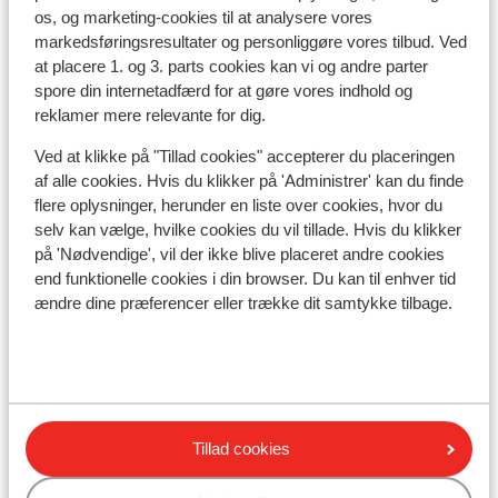
os, og marketing-cookies til at analysere vores
Lokation
markedsføringsresultater og personliggøre vores tilbud. Ved
at placere 1. og 3. parts cookies kan vi og andre parter
spore din internetadfærd for at gøre vores indhold og
reklamer mere relevante for dig.
Ved at klikke på "Tillad cookies" accepterer du placeringen
Se på kort
af alle cookies. Hvis du klikker på 'Administrer' kan du finde
flere oplysninger, herunder en liste over cookies, hvor du
selv kan vælge, hvilke cookies du vil tillade. Hvis du klikker
på 'Nødvendige', vil der ikke blive placeret andre cookies
end funktionelle cookies i din browser. Du kan til enhver tid
I området
ændre dine præferencer eller trække dit samtykke tilbage.
Ved stranden (stenstrand, liggestole (gratis) ,
parasol (gratis) )
Afstand til centrum: kiris: ca. 2 kilometer, beldibi
ca. 22 kilometer, antalya ca. 54 kilometer, kemer:
ca. 10,0 kilometer
Tillad cookies
Afstand til lufthavn ca. 66 kilometer
Afstand til nærmeste butikker ca. 200 meter