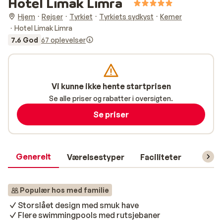
Hotel Limak Limra
Hjem
Rejser
Tyrkiet
Tyrkiets sydkyst
Kemer
Hotel Limak Limra
7.6 God
67 oplevelser
Vi kunne ikke hente startprisen
Se alle priser og rabatter i oversigten.
Se priser
Generelt
Værelsestyper
Faciliteter
Prakti
Populær hos med familie
Storslået design med smuk have
Flere swimmingpools med rutsjebaner