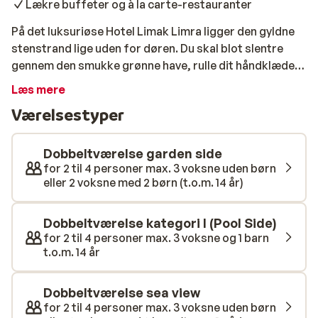
Lækre buffeter og à la carte-restauranter
På det luksuriøse Hotel Limak Limra ligger den gyldne
stenstrand lige uden for døren. Du skal blot slentre
gennem den smukke grønne have, rulle dit håndklæde
på en af solsengene og tage en dukkert i det klare blå
Læs mere
hav - så er feriestemningen komplet! Hvis du ønsker at
Værelsestyper
besøge Kemer centrum, kan du hoppe på dolmussen og
være fremme på kort tid. Selv om hotellet er stort, er
der altid muligt at finde et roligt sted at slappe af her.
Dobbeltværelse garden side
Haven med både palmer og appelsintræer har mange
for 2 til 4 personer max. 3 voksne uden børn
eller 2 voksne med 2 børn (t.o.m. 14 år)
skyggefulde steder. Men der er selvfølgelig også
masser af plads til at blive solbrændt i solen. For
eksempel ved en af poolsene, hvor du finder flere sjove
Dobbeltværelse kategori I (Pool Side)
rutsjebaner for store og små. Det er selvfølgelig skønt
for 2 til 4 personer max. 3 voksne og 1 barn
t.o.m. 14 år
at ligge i solen og slappe af, men hvis du gerne vil være
lidt mere aktiv, kan du deltage i underholdningsholdets
aktiviteter, slå dig løs på tennisbanen eller tage en tur i
Dobbeltværelse sea view
fitnesscentret. Efter alle disse aktiviteter kan det være
for 2 til 4 personer max. 3 voksne uden børn