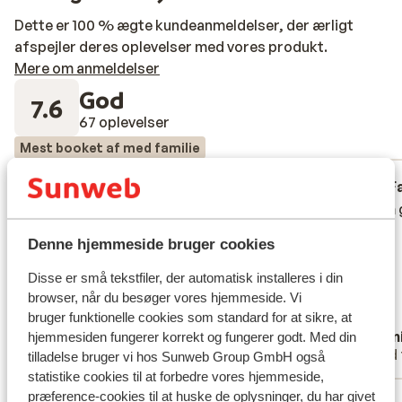
Dette er 100 % ægte kundeanmeldelser, der ærligt
afspejler deres oplevelser med vores produkt.
Mere om anmeldelser
God
7.6
67 oplevelser
Mest booket af med familie
God
for 2 uger siden
F
7.6
9.3
Familiekamers bijgebouw enorm
Familiekamers bijgebouw enorm
Enorm g
Enorm g
verouderd. Dringend renovatie nodig.
verouderd. Dringend renovatie nodig.
Denne hjemmeside bruger cookies
Geen 5 sterren waard. Airco op 10 graden
Geen 5 sterren waard. Airco op 10 graden
moeten zetten om beetje leefbaar te
moeten zetten om beetje leefbaar te
Disse er små tekstfiler, der automatisk installeres i din
houden.
houden.
browser, når du besøger vores hjemmeside. Vi
Oversæt til dansk (DA)
bruger funktionelle cookies som standard for at sikre, at
Anonym
Cami
hjemmesiden fungerer korrekt og fungerer godt. Med din
Med familie
Med 
tilladelse bruger vi hos Sunweb Group GmbH også
statistike cookies til at forbedre vores hjemmeside,
præference-cookies til at huske de oplysninger, du har givet
Se alle 67 anmeldelser