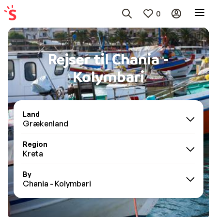
0
Rejser til Chania -
Kolymbari
Land
Grækenland
Region
Kreta
By
Chania - Kolymbari