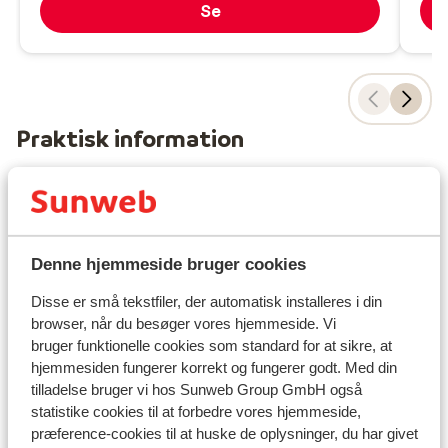
Se
Praktisk information
Hovedstad:
Hovedstaden er Athen.
Tid:
Denne hjemmeside bruger cookies
Grækenland er 1 time foran Danmark.
Disse er små tekstfiler, der automatisk installeres i din
browser, når du besøger vores hjemmeside. Vi
Sprog:
bruger funktionelle cookies som standard for at sikre, at
Det officielle sprog er græsk. Men man kan sagtens
hjemmesiden fungerer korrekt og fungerer godt. Med din
klare sig på engelsk (og delvist på tysk).
tilladelse bruger vi hos Sunweb Group GmbH også
statistike cookies til at forbedre vores hjemmeside,
Penge:
præference-cookies til at huske de oplysninger, du har givet