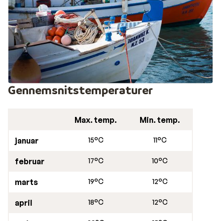
Gennemsnitstemperaturer
Max. temp.
Min. temp.
januar
15°C
11°C
februar
17°C
10°C
marts
19°C
12°C
april
18°C
12°C