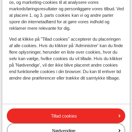
Den officielle møntenhed er euro.
os, og marketing-cookies til at analysere vores
markedsføringsresultater og personliggøre vores tilbud. Ved
Drikkepenge:
at placere 1. og 3. parts cookies kan vi og andre parter
spore din internetadfærd for at gøre vores indhold og
Det er normalt at give ca. 10% i drikkepenge på de
reklamer mere relevante for dig.
græske barer og restauranter.
Ved at klikke på "Tillad cookies" accepterer du placeringen
Strøm:
af alle cookies. Hvis du klikker på 'Administrer' kan du finde
Strømforsyningen er ligesom i Danmark 220 volt.
flere oplysninger, herunder en liste over cookies, hvor du
selv kan vælge, hvilke cookies du vil tillade. Hvis du klikker
Vand:
på 'Nødvendige', vil der ikke blive placeret andre cookies
end funktionelle cookies i din browser. Du kan til enhver tid
Det er ikke tilrådeligt at drikke vand fra hanen.
ændre dine præferencer eller trække dit samtykke tilbage.
Mad:
Typiske græske retter er Souvlaki, Tzatziki og
Mousaka.
Mobiltelefon:
Tillad cookies
Din danske mobiltelefon virker også i Grækenland.
Nødvendige