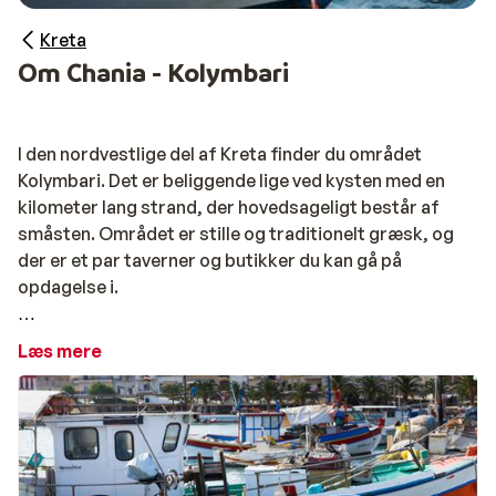
Kreta
Om Chania - Kolymbari
I den nordvestlige del af Kreta finder du området
Kolymbari. Det er beliggende lige ved kysten med en
kilometer lang strand, der hovedsageligt består af
småsten. Området er stille og traditionelt græsk, og
der er et par taverner og butikker du kan gå på
opdagelse i.
Olivenolie er en uundværlig del af det græske køkken i
Læs mere
dette område. I denne maleriske landsby bor de fleste
beboer fra oliven- og olivenolieindustrien. Olivenolie
fra dette område har vundet adskillige præmier, og er
den perfekte gave at tage med hjem fra ferien.