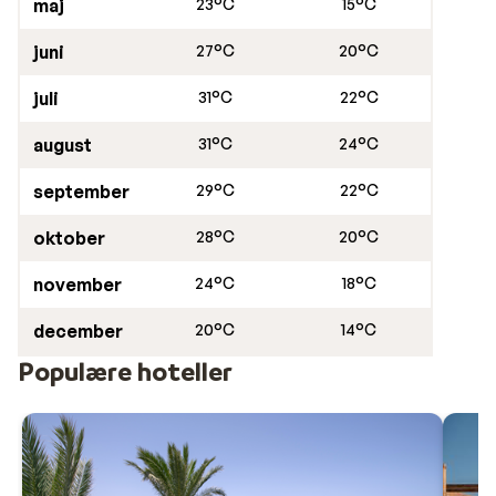
maj
23°C
15°C
juni
27°C
20°C
juli
31°C
22°C
august
31°C
24°C
september
29°C
22°C
oktober
28°C
20°C
november
24°C
18°C
december
20°C
14°C
Populære hoteller