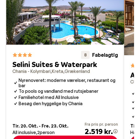
Fabelagtig
8
Selini Suites & Waterpark
Chania - Kolymbari
Kreta
Grækenland
Av
Nyrenoveret: moderne værelser, restaurant og
Chan
bar
L
To pools og vandland med rutsjebaner
Familiehotel med All Inclusive
K
Besøg den hyggelige by Chania
F
S
a
Fra pris pr. person
Tir. 20. Okt. - Fre. 23. Okt.
Tir.
2.519 kr.
All inclusive
2
person
Hal