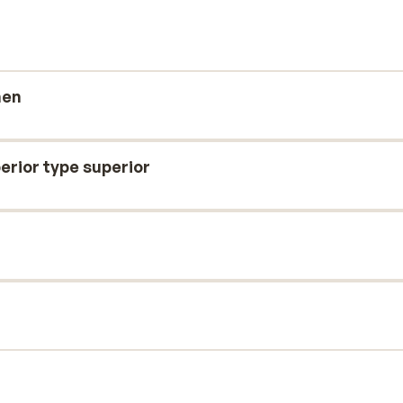
et! Med Chania by kun 30 minutter væk og
genhed, hvis du vil udforske denne del af
men
erior type superior