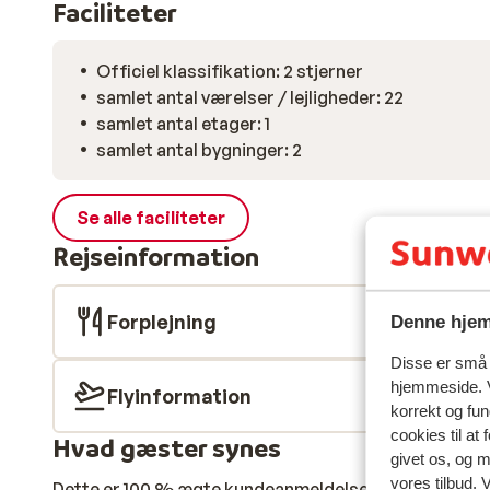
Faciliteter
Officiel klassifikation: 2 stjerner
samlet antal værelser / lejligheder: 22
samlet antal etager: 1
samlet antal bygninger: 2
Se alle faciliteter
Rejseinformation
Forplejning
Denne hjem
Disse er små t
hjemmeside. V
Flyinformation
korrekt og fu
cookies til at
Hvad gæster synes
givet os, og 
vores tilbud. 
Dette er 100 % ægte kundeanmeldelser, der ærligt af