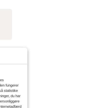
res
den fungerer
å statistike
ninger, du har
personliggøre
 internetadfærd
delser