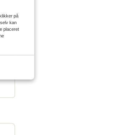
klikker på
artner
 selv kan
ve placeret
 2026
ine