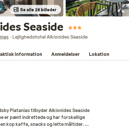
Se alle 28 billeder
nides Seaside
nias
Lejlighedshotel Alkionides Seaside
aktisk information
Anmeldelser
Lokation
sby Platanias tilbyder Alkionides Seaside
rne er pænt indrettede og har forskellige
 en kop kaffe, snacks og lette måltider. Alt