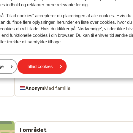
res indhold og reklamer mere relevante for dig.
på "Tillad cookies" accepterer du placeringen af alle cookies. Hvis du 
Mest booket af med p
kan du finde flere oplysninger, herunder en liste over cookies, hvor du
cookies du vil tillade. Hvis du klikker på 'Nødvendige', vil der ikke bli
 2026
Fabelagtig
28. jun.
9.3
end funktionelle cookies i din browser. Du kan til enhver tid ændre d
e
e
Toplocatie, zeer vriendelijk en gastvrij
Toplocatie, zeer vriendelijk en gastvrij
ller trække dit samtykke tilbage.
 Het
 Het
Oversæt til dansk (DA)
er
er
er
ge
Tillad cookies
nig
d
Anonym
Med familie
I området