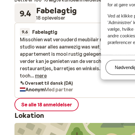
for at gøre vo
Fabelagtig
9.4
Ved at klikke 
18 oplevelser
'Administrer' 
vælge, hvilke 
Fabelagtig
28. jun.
9.6
andre cookies 
Misschien wat verouderd meubilair maar een mooi
Misschien wat verouderd meubilair maar een mooi
præferencer e
studio waar alles aanwezig was wat je kon wensen.
studio waar alles aanwezig was wat je kon wensen.
appartement is mooi rustig gelegen maar 200 met
appartement is mooi rustig gelegen maar 200 met
verder kan je genieten van de verschillende
verder kan je genieten van de verschillende
Administr
Nødvendi
restaurantjes, barretjes en winkels. Oké, als ik dan
restaurantjes, barretjes en winkels. Oké, als ik dan
toch iets negatiefs moet zeggen; er waren wat wei
toch...
mere
bedjes aan het zwembad en de bedjes op het stran
Oversæt til dansk (DA)
Anonym
Med partner
moest je betalen (€10 per dag voor 2 bedjes met
parasol).
Se alle 18 anmeldelser
Lokation