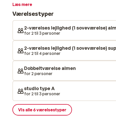
dette kan nydes sammen med en smuk udsigt over hav
Læs mere
Platanias i kort gåafstand har hotellet en ideel belig
Værelsestyper
øen.
2-værelses lejlighed (1 soveværelse) al
for 2 til 3 personer
2-værelses lejlighed (1 soveværelse) sup
for 2 til 4 personer
Dobbeltværelse almen
for 2 personer
studio type A
for 2 til 3 personer
Vis alle 6 værelsestyper