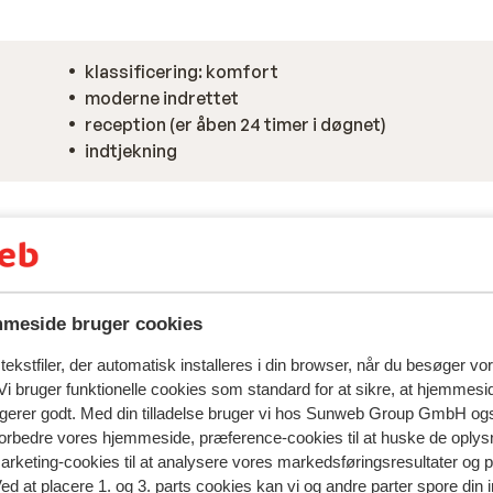
klassificering: komfort
moderne indrettet
reception (er åben 24 timer i døgnet)
indtjekning
meside bruger cookies
ekstfiler, der automatisk installeres i din browser, når du besøger vo
i bruger funktionelle cookies som standard for at sikre, at hjemmesi
ngerer godt. Med din tilladelse bruger vi hos Sunweb Group GmbH ogs
 forbedre vores hjemmeside, præference-cookies til at huske de oplys
marketing-cookies til at analysere vores markedsføringsresultater og 
Ved at placere 1. og 3. parts cookies kan vi og andre parter spore din
spejler deres oplevelser med vores produkt.
Mere om anmel