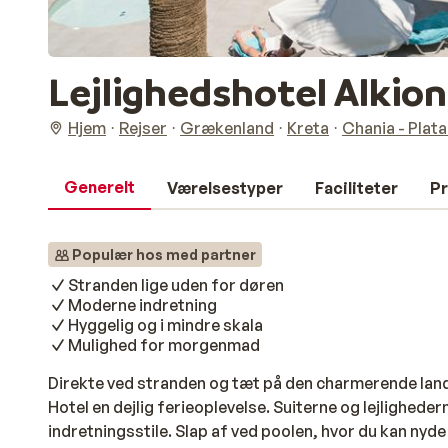
Lejlighedshotel Alkio
Hjem
Rejser
Grækenland
Kreta
Chania - Plata
Generelt
Værelsestyper
Faciliteter
Pr
Populær hos med partner
Stranden lige uden for døren
Moderne indretning
Hyggelig og i mindre skala
Mulighed for morgenmad
Direkte ved stranden og tæt på den charmerende land
Hotel en dejlig ferieoplevelse. Suiterne og lejlighede
indretningsstile. Slap af ved poolen, hvor du kan nyde