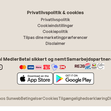
Privatlivspolitik & cookies
Privatlivspolitik
Cookieindstillinger
Cookiepolitik
Tilpas dine marketingpræferencer
Disclaimer
l Medier
Betal sikkert og nemt
Samarbejdspartner
hos Sunweb
Betingelser
Cookies
Tilgængelighedserklæring
D