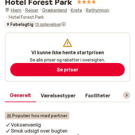
Hotel Forest Park
Hjem
Rejser
Grækenland
Kreta
Rethymnon
Hotel Forest Park
9 Fabelagtig
13 oplevelser
Vi kunne ikke hente startprisen
Se alle priser og rabatter i oversigten.
Se priser
Generelt
Værelsestyper
Faciliteter
Prakti
Populær hos med partner
Voksenvenlig
Smuk udsigt over bugten