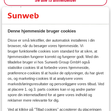
Se alle 13 anmeldelser
Lokation
Denne hjemmeside bruger cookies
Se på kort
Disse er små tekstfiler, der automatisk installeres i din
browser, når du besøger vores hjemmeside. Vi
bruger funktionelle cookies som standard for at sikre, at
hjemmesiden fungerer korrekt og fungerer godt. Med din
tilladelse bruger vi hos Sunweb Group GmbH også
I området
statistike cookies til at forbedre vores hjemmeside,
Afstand til stranden ca. 950 meter (sandstrand,
præference-cookies til at huske de oplysninger, du har givet
os, og marketing-cookies til at analysere vores
liggestole (mod betaling) , parasol (mod betaling) )
markedsføringsresultater og personliggøre vores tilbud. Ved
I udkanten af centrum
at placere 1. og 3. parts cookies kan vi og andre parter
Afstand til centrum: ca. 800 meter
spore din internetadfærd for at gøre vores indhold og
Afstand til det gamle centrum rethymnon old
reklamer mere relevante for dig.
town: ca. 1,5 kilometer
Afstand til lufthavn ca. 75 kilometer
Ved at klikke på "Tillad cookies" accepterer du placeringen