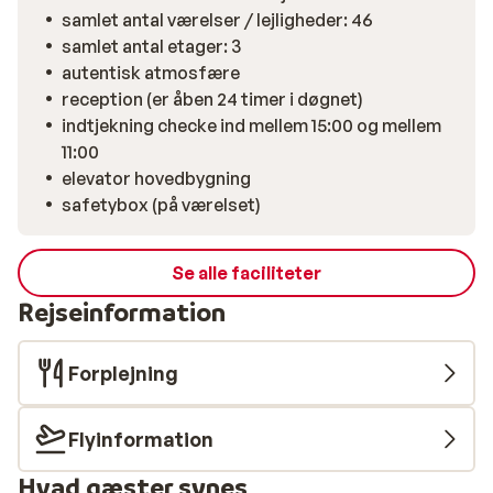
på en hyggelig terrasse i den venetianske havn.
samlet antal værelser / lejligheder: 46
samlet antal etager: 3
autentisk atmosfære
reception (er åben 24 timer i døgnet)
indtjekning checke ind mellem 15:00 og mellem
11:00
elevator hovedbygning
safetybox (på værelset)
Se alle faciliteter
Rejseinformation
Forplejning
Flyinformation
Hvad gæster synes