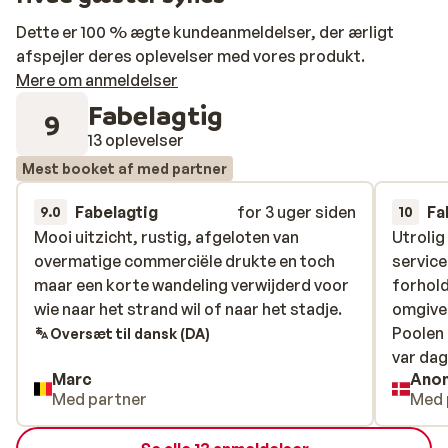
Dette er 100 % ægte kundeanmeldelser, der ærligt
afspejler deres oplevelser med vores produkt.
Mere om anmeldelser
Fabelagtig
9
13 oplevelser
Mest booket af med partner
Fabelagtig
for 3 uger siden
Fa
9.0
10
Mooi uitzicht, rustig, afgeloten van
Mooi uitzicht, rustig, afgeloten van
Utrolig
Utrolig
overmatige commerciële drukte en toch
overmatige commerciële drukte en toch
service
service
maar een korte wandeling verwijderd voor
maar een korte wandeling verwijderd voor
forhold
forhold
wie naar het strand wil of naar het stadje.
wie naar het strand wil of naar het stadje.
omgive
omgive
Poolen 
Poolen 
Oversæt til dansk (DA)
var dag
var dag
Marc
Ano
Med partner
Med 