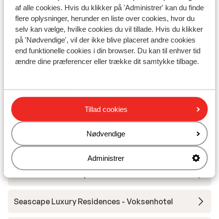
Afstand til busstoppested ca. 500 meter
af alle cookies. Hvis du klikker på 'Administrer' kan du finde
Afstand til pengeautomat ca. 500 meter
flere oplysninger, herunder en liste over cookies, hvor du
selv kan vælge, hvilke cookies du vil tillade. Hvis du klikker
Afstand til nærmeste butikker ca. 500 meter
på 'Nødvendige', vil der ikke blive placeret andre cookies
Afstand til nærmeste kiosk ca. 500 meter
end funktionelle cookies i din browser. Du kan til enhver tid
Nærmeste restaurant ca. 1000 meter
ændre dine præferencer eller trække dit samtykke tilbage.
Nærmeste apotek ca. 800 meter
Nærmeste læge ca. 800 meter
På en stejl vej
Tillad cookies
Andre overnatningssteder i Kreta
Nødvendige
Lejligheder Elounda Colour
Administrer
Hotel Minois Boutique - voksenhotel
Seascape Luxury Residences - Voksenhotel