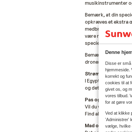
musikinstrumenter og
Bemærk, at din specie
opkræves et ekstra g
medbringes i normal t
være nødvendigt. Omk
specielbagage i din o
Denne hjem
Bemærk venligst
, at
dronen efterlades i l
Disse er små t
hjemmeside. V
Strøm:
korrekt og fu
I Egypten bruger man 
cookies til at
og det kan derfor væ
givet os, og 
vores tilbud. 
Pas og visum:
for at gøre vo
Vil du vide mere om p
Ved at klikke 
Find alt det vigtige i
v
'Administrer' 
Mad og drikke:
vælge, hvilke 