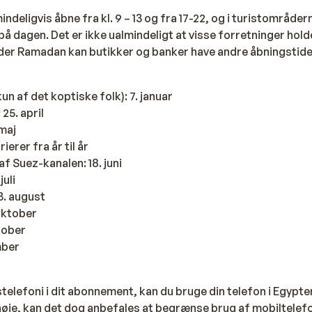
ndeligvis åbne fra kl. 9 – 13 og fra 17-22, og i turistområde
på dagen. Det er ikke ualmindeligt at visse forretninger hold
der Ramadan kan butikker og banker have andre åbningstide
kun af det koptiske folk): 7. januar
 25. april
 maj
erer fra år til år
af Suez-kanalen: 18. juni
juli
 3. august
oktober
tober
mber
telefoni i dit abonnement, kan du bruge din telefon i Egypte
høje, kan det dog anbefales at begrænse brug af mobiltelef