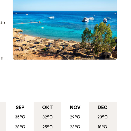
nde
og
feste
SEP
OKT
NOV
DEC
å
35°C
32°C
29°C
23°C
28°C
25°C
23°C
18°C