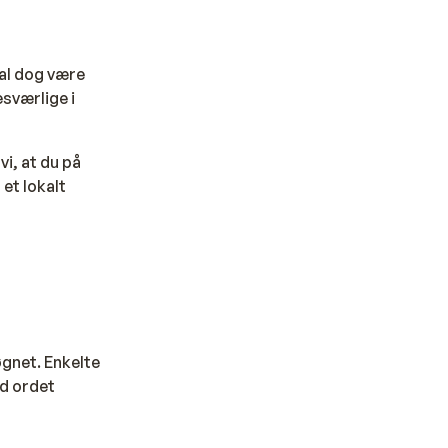
skal dog være
sværlige i
i, at du på
 et lokalt
øgnet. Enkelte
ed ordet