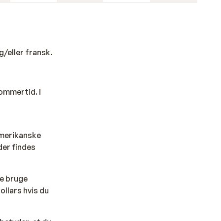
opulær
le af
g/eller fransk.
sommertid. I
amerikanske
der findes
ke bruge
llars hvis du