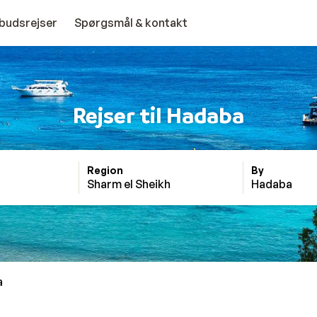
budsrejser
Spørgsmål & kontakt
Rejser til Hadaba
Region
By
Sharm el Sheikh
Hadaba
a