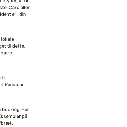
 betyder, at du
sterCard eller
ent er i din
 lokale
et til dette,
t bære
t i
e af Ramadan
ne booking. Har
 Eksempler på
rfbræt,