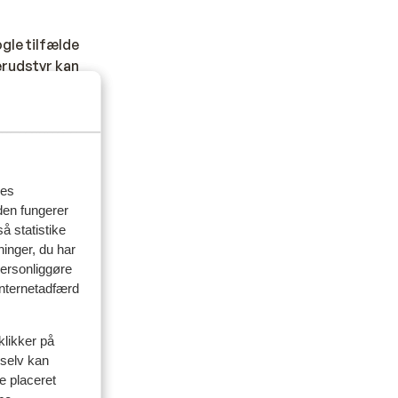
gle tilfælde
erudstyr kan
specialtransfer
 har angivet
or transfer.
gør det, skal
res
den fungerer
å statistike
nd i Danmark,
ninger, du har
personliggøre
 internetadfærd
 din rejse?
klikker på
 selv kan
ve placeret