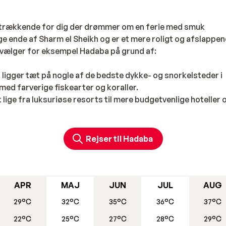
tiltrækkende for dig der drømmer om en ferie med smuk
ge ende af Sharm el Sheikh og er et mere roligt og afslappe
 vælger for eksempel Hadaba på grund af:
ligger tæt på nogle af de bedste dykke- og snorkelsteder i
med farverige fiskearter og koraller.
lt lige fra luksuriøse resorts til mere budgetvenlige hoteller 
teliv med en række barer og klubber, hvor man kan danse og 
Rejser til Hadaba
ktiviteter
hver smag. Dykker- og snorkel entusiaster kan udforske det
ker en mere afslappende ferie, kan nyde solen på de hvide
APR
MAJ
JUN
JUL
AUG
nge aktiviteter og udflugter tilgængelige, såsom at tage p
29°C
32°C
35°C
36°C
37°C
berømte St. Catherine's Monastery.
22°C
25°C
27°C
28°C
29°C