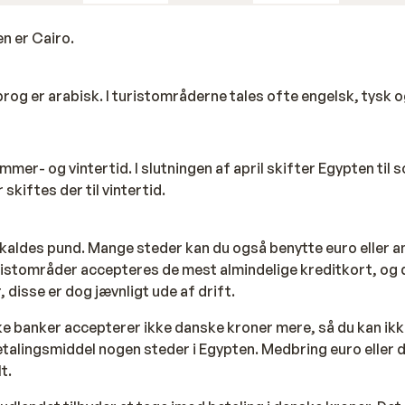
 tage en bådtur ud på Rødehavet, hvor man kan nyde den
e delfiner eller hajer i deres naturlige habitat. En anden p
n er Cairo.
vligt marked, hvor man kan købe lokale souvenirs og prøve nog
prog er arabisk. I turistområderne tales ofte engelsk, tysk o
mmer- og vintertid. I slutningen af april skifter Egypten til 
skiftes der til vintertid.
 kaldes pund. Mange steder kan du også benytte euro eller 
turistområder accepteres de mest almindelige kreditkort, og 
disse er dog jævnligt ude af drift.
ke banker accepterer ikke danske kroner mere, så du kan ik
alingsmiddel nogen steder i Egypten. Medbring euro eller do
t.