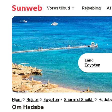
Vores tilbud
Rejseblog
Af
Land
Egypten
Hjem
Rejser
Egypten
Sharm el Sheikh
Hadab
Om Hadaba