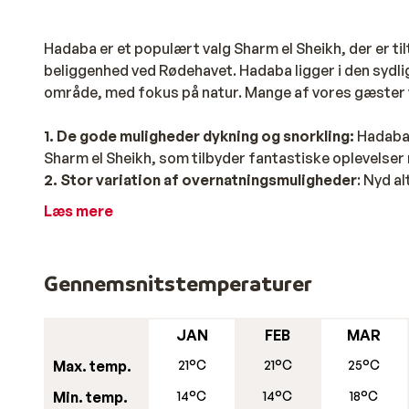
Hadaba er et populært valg Sharm el Sheikh, der er 
beliggenhed ved Rødehavet. Hadaba ligger i den sydli
område, med fokus på natur. Mange af vores gæster
1. De gode muligheder dykning og snorkling:
Hadaba 
Sharm el Sheikh, som tilbyder fantastiske oplevelser 
2. Stor variation af overnatningsmuligheder
: Nyd a
lejligheder.
Læs mere
3. Livligt natteliv:
Hadaba er kendt for sit livlige nat
natten lang.
Kombinér ultimative afslapning med et hav af a
Gennemsnitstemperaturer
Hadaba tilbyder en ferieoplevelse, der passer til en
smukke undervandsliv i Rødehavet, mens dem, der øns
JAN
FEB
MAR
sandstrande og slappe af på resortet. Der er også ma
Max. temp.
21°C
21°C
25°C
kamel- eller jeep-safari i ørkenen eller besøge den 
Min. temp.
14°C
14°C
18°C