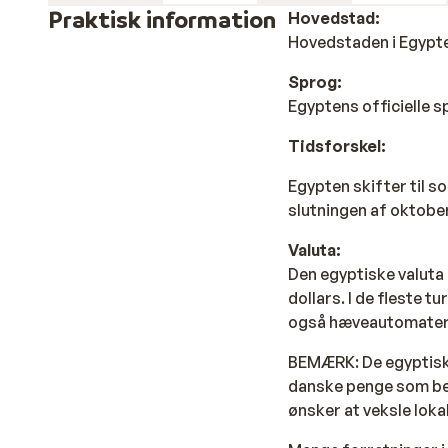
En af de mest populære ting at opleve i Hadaba er at
Praktisk information
Hovedstad:
fantastiske udsigt over kysten og måske endda se nogl
Hovedstaden i Egypte
aktivitet er at besøge Old Market, et farverigt og li
Sprog:
de lokale retter, i de mange restauranter og cafeer.
Egyptens officielle s
Tidsforskel:
Egypten skifter til so
slutningen af oktober 
Valuta:
Den egyptiske valuta
dollars. I de fleste 
også hæveautomater, 
BEMÆRK
: De egyptis
danske penge som bet
ønsker at veksle lokal