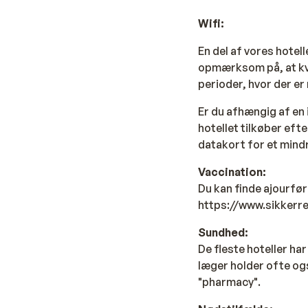
Wifi:
En del af vores hotell
opmærksom på, at kva
perioder, hvor der er
Er du afhængig af en 
hotellet tilkøber efte
datakort for et mind
Vaccination:
Du kan finde ajourfø
https://www.sikkerr
Sundhed:
De fleste hoteller har
læger holder ofte og
"pharmacy".