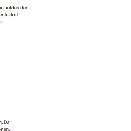
rne holdes der
er lukket
r.
n. Da
onen.