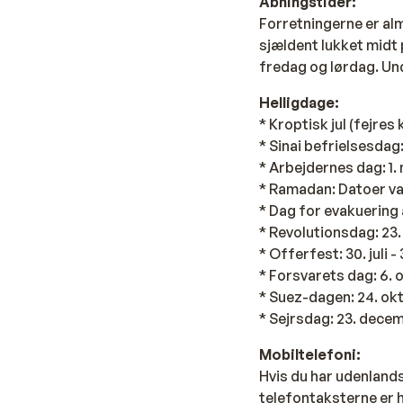
Åbningstider:
Forretningerne er almi
sjældent lukket midt 
fredag og lørdag. Un
Helligdage:
* Kroptisk jul (fejres 
* Sinai befrielsesdag:
* Arbejdernes dag: 1.
* Ramadan: Datoer vari
* Dag for evakuering 
* Revolutionsdag: 23. 
* Offerfest: 30. juli -
* Forsvarets dag: 6. 
* Suez-dagen: 24. ok
* Sejrsdag: 23. dece
Mobiltelefoni:
Hvis du har udenlands
telefontaksterne er 