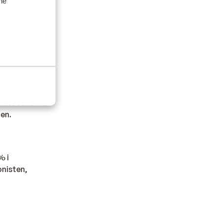
ske, franske,
ine
der du en masse
oghurt/
løbet af en
national
rikke vand fra
gen.
% i
onisten,