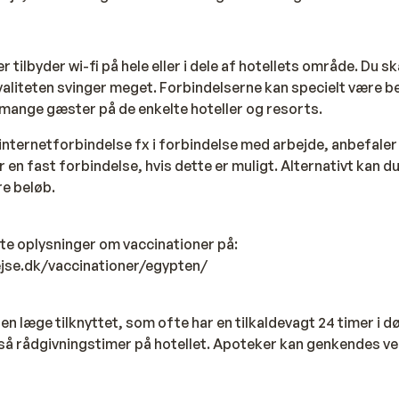
er tilbyder wi-fi på hele eller i dele af hotellets område. Du 
liteten svinger meget. Forbindelserne kan specielt være be
 mange gæster på de enkelte hoteller og resorts.
internetforbindelse fx i forbindelse med arbejde, anbefaler v
r en fast forbindelse, hvis dette er muligt. Alternativt kan du
re beløb.
rte oplysninger om vaccinationer på:
ejse.dk/vaccinationer/egypten/
 en læge tilknyttet, som ofte har en tilkaldevagt 24 timer i d
så rådgivningstimer på hotellet. Apoteker kan genkendes v