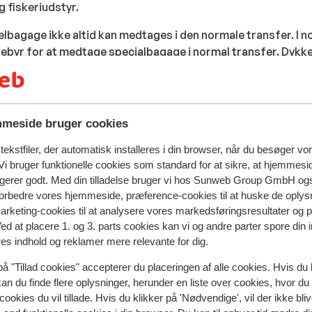
 fiskeriudstyr.
lbagage ikke altid kan medtages i den normale transfer. I no
ebyr for at medtage specialbagage i normal transfer. Dykk
ransfer, uden ekstra omkostninger. I visse tilfælde kan en 
ostninger forbundet ved dette, er for egen regning. Når du
nline booking, vil vi efterfølgende gennemgå mulighederne f
meside bruger cookies
 en drone er strengt forbudt at medbringe i Egypten. Hvis du 
ufthavnen.
ekstfiler, der automatisk installeres i din browser, når du besøger vo
i bruger funktionelle cookies som standard for at sikre, at hjemmesi
ngerer godt. Med din tilladelse bruger vi hos Sunweb Group GmbH ogs
220 volt som i Danmark, stikhullerne er dog ofte smallere e
 forbedre vores hjemmeside, præference-cookies til at huske de oplys
re nødvenligt med en adapter.
marketing-cookies til at analysere vores markedsføringsresultater og 
Ved at placere 1. og 3. parts cookies kan vi og andre parter spore din
res indhold og reklamer mere relevante for dig.
as, visum eller andre praktiske oplysninger i forbindelse med
på "Tillad cookies" accepterer du placeringen af alle cookies. Hvis du 
ores FAQ her
.
kan du finde flere oplysninger, herunder en liste over cookies, hvor du
cookies du vil tillade. Hvis du klikker på 'Nødvendige', vil der ikke bli