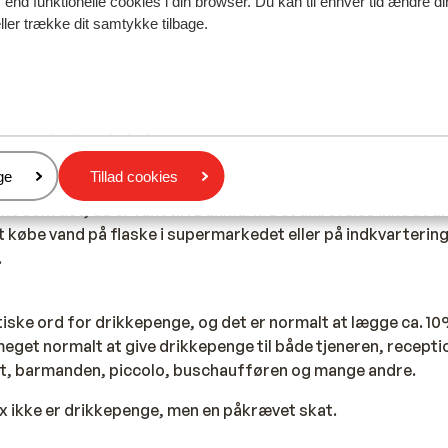
 kombinerer flere forskellige køkkener. Både persiske, græ
end funktionelle cookies i din browser. Du kan til enhver tid ændre d
ller trække dit samtykke tilbage.
e påvirkninger kan findes i de egyptiske retter. I Egypten fin
 af kikærter, der serveres i pitabrød. Det er lækkert med en y
insesuppe er også regelmæssigt på menuen.
 sød tand. De drikker sød te og kaffe. Efter måltidet eller i 
e en sisha (vandpibe).
s restauranter serverer ofte primært buffetretter af inter
er
ge
Tillad cookies
ke som det, du er vant til i Danmark. Det anbefales ikke at d
t købe vand på flaske i supermarkedet eller på indkvarterin
.
iske ord for drikkepenge, og det er normalt at lægge ca. 10
eget normalt at give drikkepenge til både tjeneren, recepti
t, barmanden, piccolo, buschaufføren og mange andre.
x ikke er drikkepenge, men en påkrævet skat.