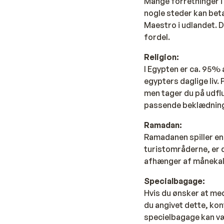
Mange forretninger i 
nogle steder kan beta
Maestro i udlandet. 
fordel.
Religion:
I Egypten er ca. 95% a
egypters daglige liv.
men tager du på udflug
passende beklædning.
Ramadan:
Ramadanen spiller en v
turistområderne, er 
afhænger af månekal
Specialbagage:
Hvis du ønsker at med
du angivet dette, kon
specielbagage kan vær