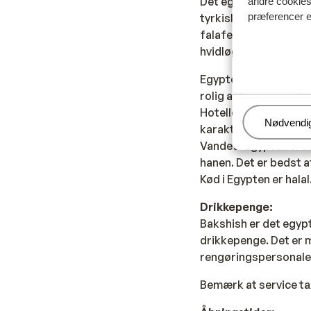
Det egyptiske køkken
andre cookies 
præferencer e
tyrkiske og italiensk
falafel, en ret lavet
hvidløgssauce til! L
Egypterne har også en
rolig aften ryges oft
Hotellets/lejligheden
Administr
Nødvendi
karakter.
Vandet i Egypten er ik
hanen. Det er bedst a
Kød i Egypten er halal
Drikkepenge:
Bakshish er det egypt
drikkepenge. Det er m
rengøringspersonale
Bemærk at service ta