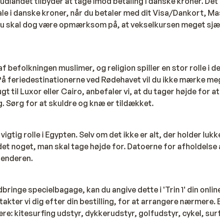
udlandet tilbyder at tage imod betaling i danske kroner. Det
le i danske kroner, når du betaler med dit Visa/Dankort, Ma
Du skal dog være opmærksom på, at vekselkursen meget sjæld
f befolkningen muslimer, og religion spiller en stor rolle i de
 På feriedestinationerne ved Rødehavet vil du ikke mærke meg
t til Luxor eller Cairo, anbefaler vi, at du tager højde for a
 Sørg for at skuldre og knæ er tildækket.
igtig rolle i Egypten. Selv om det ikke er alt, der holder lukke
det noget, man skal tage højde for. Datoerne for afholdels
enderen.
bringe specielbagage, kan du angive dette i 'Trin 1' din onli
takter vi dig efter din bestilling, for at arrangere nærmere.
e: kitesurfing udstyr, dykkerudstyr, golfudstyr, cykel, su