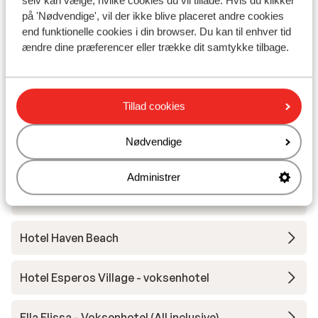
selv kan vælge, hvilke cookies du vil tillade. Hvis du klikker
på 'Nødvendige', vil der ikke blive placeret andre cookies
end funktionelle cookies i din browser. Du kan til enhver tid
Hotel Amada Colossos Resort
ændre dine præferencer eller trække dit samtykke tilbage.
Hotel Casa Cabana - voksenhotel
Tillad cookies
Hotel Gennadi Grand Resort
Nødvendige
Hotel Atrium Platinum
Administrer
Hotel Esperos Mare Resort
Hotel Haven Beach
Hotel Esperos Village - voksenhotel
Ella Elissa - Voksenhotel (All inclusive)