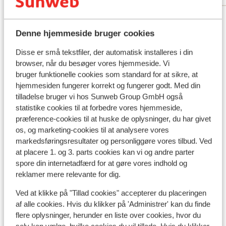
zeker e
Se alle 11 anmeldelser
leuke ti
Denne hjemmeside bruger cookies
Andre overnatningssteder i Rhodos
Disse er små tekstfiler, der automatisk installeres i din
browser, når du besøger vores hjemmeside. Vi
Hotel Casa Cook - voksenhotel
bruger funktionelle cookies som standard for at sikre, at
hjemmesiden fungerer korrekt og fungerer godt. Med din
tilladelse bruger vi hos Sunweb Group GmbH også
Hotel Cabu - Voksenhotel
statistike cookies til at forbedre vores hjemmeside,
præference-cookies til at huske de oplysninger, du har givet
Hotel Moscha - voksenhotel
os, og marketing-cookies til at analysere vores
markedsføringsresultater og personliggøre vores tilbud. Ved
at placere 1. og 3. parts cookies kan vi og andre parter
Hotel Sentido Port Royal Villas & Spa -
spore din internetadfærd for at gøre vores indhold og
Voksenhotel 16+
reklamer mere relevante for dig.
Ved at klikke på "Tillad cookies" accepterer du placeringen
Eleonas Boutique Hotel & Spa - Voksenhotel
af alle cookies. Hvis du klikker på 'Administrer' kan du finde
flere oplysninger, herunder en liste over cookies, hvor du
Hotel Mayia Exclusive Resort & Spa - voksenhotel