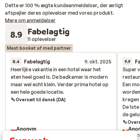
Dette er 100 % ægte kundeanmeldelser, der ærligt
afspejler deres oplevelser med vores produkt.
Mere om anmeldelser
Fabelagtig
8.9
11 oplevelser
Mest booket af med partner
Fabelagtig
9. okt. 2025
F
8.4
9.9
Heerlijke vakantie in een hotel waar het
Heerlijke vakantie in een hotel waar het
Super v
Super v
eten heel goed is. De badkamer is modern
eten heel goed is. De badkamer is modern
restaur
restaur
maar wel echt klein. Verder prima hotel op
maar wel echt klein. Verder prima hotel op
Een mo
Een mo
een hele goede locatie.
een hele goede locatie.
worden 
worden 
kregen 
kregen 
Oversæt til dansk (DA)
De 1ste
De 1ste
de gelu
de gelu
maar ve
Overs
Anonym
Ano
zowel v
Med partner
Venn
gevarie