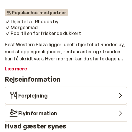
Populær hos med partner
I hjertet af Rhodos by
Morgenmad
Pool til en forfriskende dukkert
Best Western Plaza ligger ideelt i hjertet af Rhodos by,
med shoppingmuligheder, restauranter og stranden
kun få skridt væk. Hver morgen kan du starte dagen
med en lækker morgenmadsbuffet i hotellets
Læs mere
hyggelige morgenmadslokale, inden du begiver dig ud
Rejseinformation
for at udforske alt, hvad Rhodos har at byde på. Rundt
om den indbydende L-formede pool finder du
komfortable solsenge og parasoller, hvor du kan
Forplejning
slappe af og nyde den varme, græske sol. I poolbaren
finder du forfriskende drinks og lette måltider.
Flyinformation
Foretrækker du en dag ved stranden, ligger havet blot
500 meter væk.
Hvad gæster synes