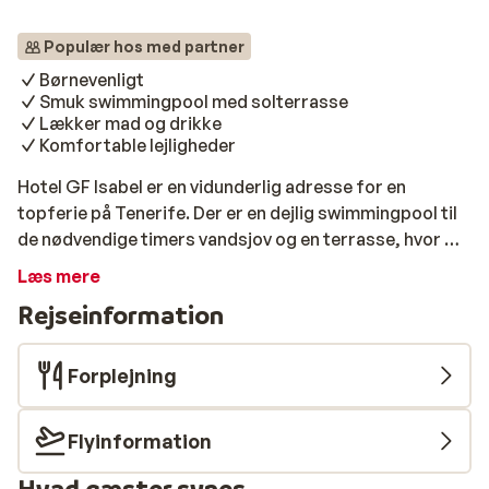
Populær hos med partner
Børnevenligt
Smuk swimmingpool med solterrasse
Lækker mad og drikke
Komfortable lejligheder
Hotel GF Isabel er en vidunderlig adresse for en
topferie på Tenerife. Der er en dejlig swimmingpool til
de nødvendige timers vandsjov og en terrasse, hvor du
kan nyde solskinnet. Der er mulighed for ekstra
Læs mere
afslapning i wellness-centret, og der serveres god
Rejseinformation
mad. Hvor er det dejligt ikke at skulle shoppe i et stykke
tid! Små feriegæster får også en god ferie på dette
hotel: Der er en plaskedam, en sjov legeplads og endda
Forplejning
en boldbane! Og sidst, men ikke mindst: Lejlighederne
er meget komfortable. Her vil alle sove som en sten om
Flyinformation
natten. Hav en dejlig ferie!
Hvad gæster synes