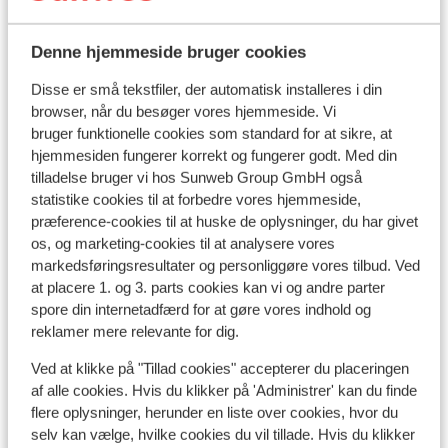
Se alle 12 anmeldelser
Denne hjemmeside bruger cookies
Andre overnatningssteder i Tenerife
Disse er små tekstfiler, der automatisk installeres i din
browser, når du besøger vores hjemmeside. Vi
Hotel Royal Hideaway Corales Beach -
bruger funktionelle cookies som standard for at sikre, at
voksenhotel
hjemmesiden fungerer korrekt og fungerer godt. Med din
tilladelse bruger vi hos Sunweb Group GmbH også
Royal Hideaway Corales Villas
statistike cookies til at forbedre vores hjemmeside,
præference-cookies til at huske de oplysninger, du har givet
os, og marketing-cookies til at analysere vores
Domes Baobab Suites
markedsføringsresultater og personliggøre vores tilbud. Ved
at placere 1. og 3. parts cookies kan vi og andre parter
Hotel GF Victoria
spore din internetadfærd for at gøre vores indhold og
reklamer mere relevante for dig.
Tivoli La Caleta
Ved at klikke på "Tillad cookies" accepterer du placeringen
af alle cookies. Hvis du klikker på 'Administrer' kan du finde
flere oplysninger, herunder en liste over cookies, hvor du
Hotel Villa Cortes
selv kan vælge, hvilke cookies du vil tillade. Hvis du klikker