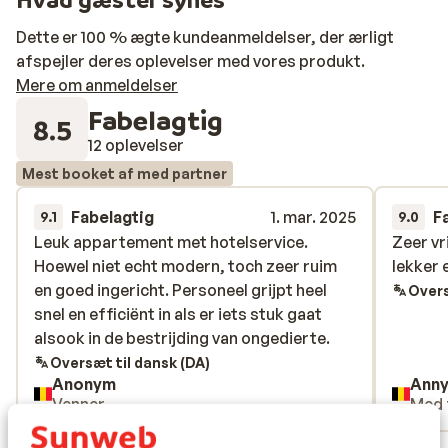
Dette er 100 % ægte kundeanmeldelser, der ærligt
afspejler deres oplevelser med vores produkt.
Mere om anmeldelser
Fabelagtig
8.5
12 oplevelser
Mest booket af med partner
Fabelagtig
1. mar. 2025
F
9.1
9.0
Leuk appartement met hotelservice.
Leuk appartement met hotelservice.
Zeer vr
Zeer vr
Hoewel niet echt modern, toch zeer ruim
Hoewel niet echt modern, toch zeer ruim
lekker 
lekker 
en goed ingericht. Personeel grijpt heel
en goed ingericht. Personeel grijpt heel
Overs
snel en efficiënt in als er iets stuk gaat
snel en efficiënt in als er iets stuk gaat
alsook in de bestrijding van ongedierte.
alsook in de bestrijding van ongedierte.
Oversæt til dansk (DA)
Anonym
Ann
Venner
Med 