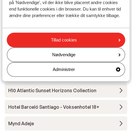
på 'Nødvendige', vil der ikke blive placeret andre cookies
Iberostar Selection Sábila - voksenhotel
end funktionelle cookies i din browser. Du kan til enhver tid
ændre dine præferencer eller trække dit samtykke tilbage.
Hotel Vincci Selección La Plantacion del Sur
Tillad cookies
Iberostar Selection Anthelia
Nødvendige
Hotel Princess Inspire Tenerife - Voksenhotel
Administrer
Hotel Spring Arona Gran
H10 Atlantic Sunset Horizons Collection
Hotel Barceló Santiago - Voksenhotel 18+
Mynd Adeje