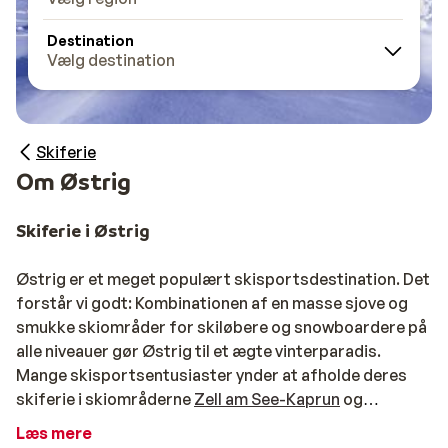
Destination
Vælg destination
Skiferie
Om Østrig
Skiferie i Østrig
Østrig er et meget populært skisportsdestination. Det
forstår vi godt: Kombinationen af en masse sjove og
smukke skiområder for skiløbere og snowboardere på
alle niveauer gør Østrig til et ægte vinterparadis.
Mange skisportsentusiaster ynder at afholde deres
skiferie i skiområderne
Zell am See-Kaprun
og
Kitzhüheler Alpen
; det tredjestørste skiområde i
Læs mere
Europa. Eller måske vælger du den udfordrende