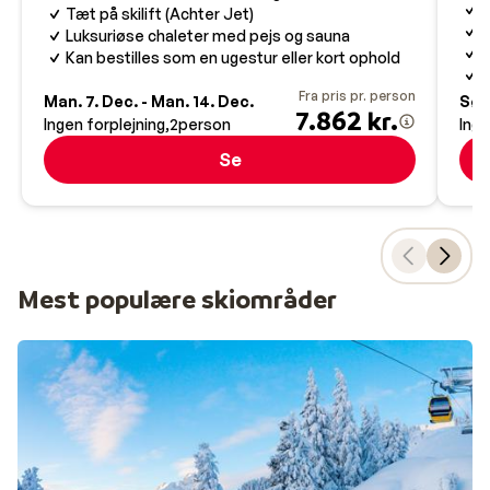
S
Tæt på skilift (Achter Jet)
S
Luksuriøse chaleter med pejs og sauna
G
Kan bestilles som en ugestur eller kort ophold
K
Fra pris pr. person
Man. 7. Dec. - Man. 14. Dec.
Søn.
7.862 kr.
Ingen forplejning
2
person
Inge
Se
Mest populære skiområder