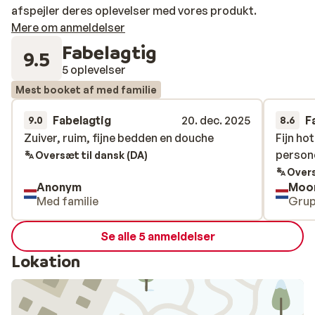
afspejler deres oplevelser med vores produkt.
Mere om anmeldelser
Fabelagtig
9.5
5 oplevelser
Mest booket af med familie
Fabelagtig
20. dec. 2025
F
9.0
8.6
Zuiver, ruim, fijne bedden en douche
Zuiver, ruim, fijne bedden en douche
Fijn hot
Fijn hot
person
person
Oversæt til dansk (DA)
Overs
Anonym
Moo
Med familie
Gru
Se alle 5 anmeldelser
Lokation