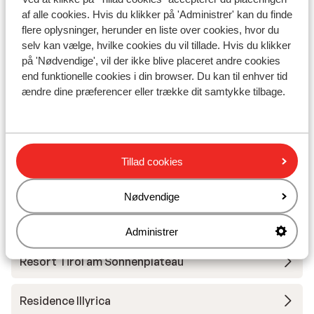
Liftkort
af alle cookies. Hvis du klikker på 'Administrer' kan du finde
flere oplysninger, herunder en liste over cookies, hvor du
Skileje
selv kan vælge, hvilke cookies du vil tillade. Hvis du klikker
på 'Nødvendige', vil der ikke blive placeret andre cookies
end funktionelle cookies i din browser. Du kan til enhver tid
Andre overnatningssteder i SkiWelt
ændre dine præferencer eller trække dit samtykke tilbage.
Wilder Kaiser-Brixental
Tirol Lodge
Tillad cookies
Sporthotel Hohe Salve - Ekstra indkøbt
Nødvendige
Hotel Bichlingerhof
Administrer
Resort Tirol am Sonnenplateau
Residence Illyrica