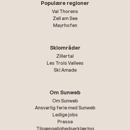
Populære regioner
Val Thorens
Zell am See
Mayrhofen
Skiområder
Zillertal
Les Trois Vallees
Ski Amade
Om Sunweb
Om Sunweb
Ansvarlig ferie med Sunweb
Ledige jobs
Presse
Tilgængelighedserklæring