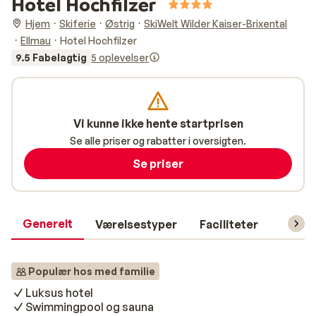
Hotel Hochfilzer
Hjem
Skiferie
Østrig
SkiWelt Wilder Kaiser-Brixental
Ellmau
Hotel Hochfilzer
9.5 Fabelagtig
5 oplevelser
Vi kunne ikke hente startprisen
Se alle priser og rabatter i oversigten.
Se priser
Generelt
Værelsestyper
Faciliteter
Prakti
Populær hos med familie
Luksus hotel
Swimmingpool og sauna