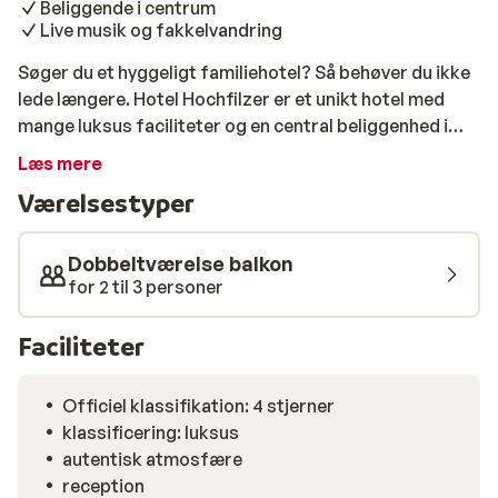
Beliggende i centrum
Live musik og fakkelvandring
Søger du et hyggeligt familiehotel? Så behøver du ikke
lede længere. Hotel Hochfilzer er et unikt hotel med
mange luksus faciliteter og en central beliggenhed i
Ellmau centrum. Du kan slappe af på solterrassen, eller
Læs mere
tage med på en fakkelvandring, som organiseres en
Værelsestyper
gang om ugen. Der er desuden live musik 3 gange om
ugen. Der er endda tænkt på børnene, da der dagligt
fra søndag til fredag mellem kl. 18-20 er børnepasning
Dobbeltværelse balkon
inklusiv en børnemiddag med specielle børnemenuer.
for 2 til 3 personer
Du har også gode muligheder for at restituere i Hotel
Hochfilzer, der er nemlig sauna, swimmingpool og
Faciliteter
boblebad. Du vil helt sikkert føle dig veludhvilet og godt
tilpas, efter en skiferie i dette hotel!
Officiel klassifikation: 4 stjerner
klassificering: luksus
autentisk atmosfære
reception