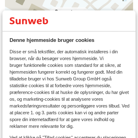
Se på kort
Denne hjemmeside bruger cookies
I området
Disse er små tekstfiler, der automatisk installeres i din
I centrum
browser, når du besøger vores hjemmeside. Vi
Afstand til lufthavn innsbruck: ca. 90 kilometer
bruger funktionelle cookies som standard for at sikre, at
Afstand til togstation st. johann: ca. 15 kilometer
hjemmesiden fungerer korrekt og fungerer godt. Med din
Afstand til busstoppested ca. 100 meter
tilladelse bruger vi hos Sunweb Group GmbH også
Afstand til langrendsløjpe ca. 200 meter
statistike cookies til at forbedre vores hjemmeside,
præference-cookies til at huske de oplysninger, du har givet
Skibus lige fra hotellet
os, og marketing-cookies til at analysere vores
Afstand til skilift ca. 500 meter: votterstattlift:
markedsføringsresultater og personliggøre vores tilbud. Ved
ca. 500 meter
at placere 1. og 3. parts cookies kan vi og andre parter
Liftkort/skileje/undervisning
spore din internetadfærd for at gøre vores indhold og
reklamer mere relevante for dig.
Ved at klikke på "Tillad cookies" accepterer du placeringen