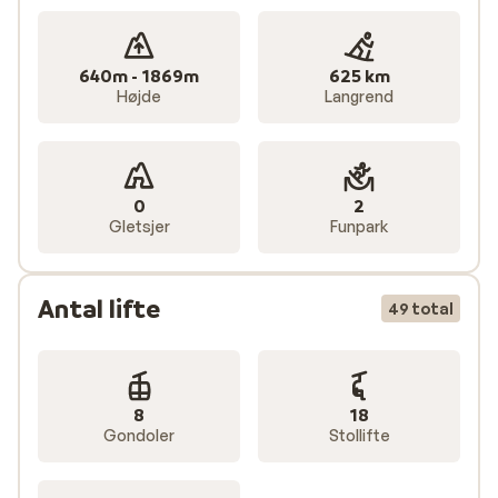
på afslappet skiløb i maleriske omgivelser. Pisterne er
brede, overskuelige og perfekt vedligeholdt. Der
findes desuden flere skiskoler med dansktalende
640m - 1869m
625 km
instruktører, hvilket gør området ideelt for børnefamilier
Højde
Langrend
Det, der gør St. Johann in Tirol særligt unikt, er den
0
2
autentiske atmosfære i landsbyen og den direkte
Gletsjer
Funpark
placering ved Wilder Kaiser. Her kan du ikke blot nyde
godt skiløb, men også tage på vandreture gennem
Antal lifte
snedækket landskab, kælke eller slappe af med en
49 total
varm kakao på en solterrasse. Takket være den rolige
stemning og korte ventetider ved lifterne får du her
den ægte feriefornemmelse – helt uden stress eller træng
8
18
Gondoler
Stollifte