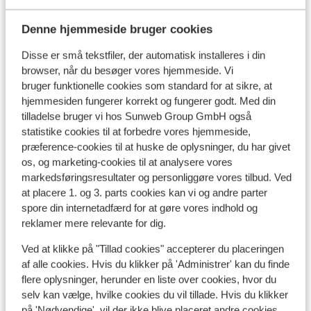
Denne hjemmeside bruger cookies
Disse er små tekstfiler, der automatisk installeres i din
browser, når du besøger vores hjemmeside. Vi
bruger funktionelle cookies som standard for at sikre, at
hjemmesiden fungerer korrekt og fungerer godt. Med din
tilladelse bruger vi hos Sunweb Group GmbH også
statistike cookies til at forbedre vores hjemmeside,
præference-cookies til at huske de oplysninger, du har givet
os, og marketing-cookies til at analysere vores
markedsføringsresultater og personliggøre vores tilbud. Ved
at placere 1. og 3. parts cookies kan vi og andre parter
Fabelagtig
9
spore din internetadfærd for at gøre vores indhold og
Sporthotel Austria
CO
reklamer mere relevante for dig.
Al
St. Johann in Tirol
3 Länder Freizeit-Arena
Østrig
Ved at klikke på "Tillad cookies" accepterer du placeringen
St. 
Spa med indendørs pool
af alle cookies. Hvis du klikker på 'Administrer' kan du finde
I gåafstand fra liften
M
flere oplysninger, herunder en liste over cookies, hvor du
Traditionelt hotel
M
selv kan vælge, hvilke cookies du vil tillade. Hvis du klikker
I
på 'Nødvendige', vil der ikke blive placeret andre cookies