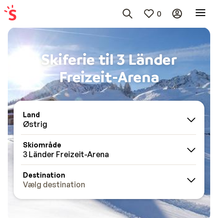
0
Skiferie til 3 Länder
Freizeit-Arena
Land
Østrig
Skiområde
3 Länder Freizeit-Arena
Destination
Vælg destination