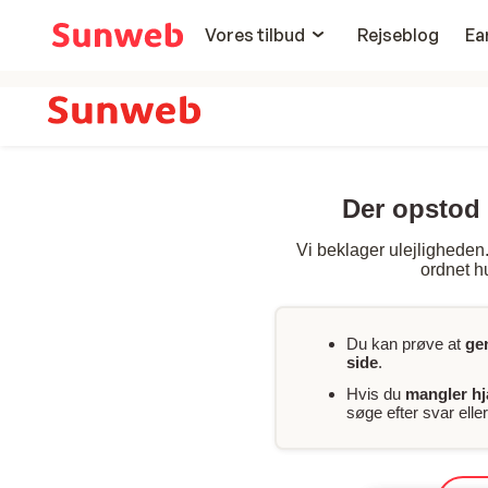
Vores tilbud
Rejseblog
Ea
Der opstod 
Vi beklager ulejligheden. 
ordnet hu
Du kan prøve at
ge
side
.
Hvis du
mangler h
søge efter svar ell