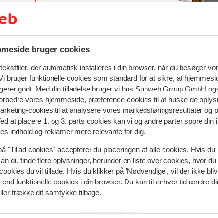
d rejse
meside bruger cookies
ekstfiler, der automatisk installeres i din browser, når du besøger vo
i bruger funktionelle cookies som standard for at sikre, at hjemmesi
A-ROSA Collection Straubinger Grand Hotel
ngerer godt. Med din tilladelse bruger vi hos Sunweb Group GmbH ogs
 forbedre vores hjemmeside, præference-cookies til at huske de oplys
marketing-cookies til at analysere vores markedsføringsresultater og 
Ved at placere 1. og 3. parts cookies kan vi og andre parter spore din
Populære regioner
res indhold og reklamer mere relevante for dig.
Val Thorens
på "Tillad cookies" accepterer du placeringen af alle cookies. Hvis du 
Zell am See
kan du finde flere oplysninger, herunder en liste over cookies, hvor du
Mayrhofen
cookies du vil tillade. Hvis du klikker på 'Nødvendige', vil der ikke bli
end funktionelle cookies i din browser. Du kan til enhver tid ændre d
ller trække dit samtykke tilbage.
Privatlivspolitik & cookies
Privatlivspolitik