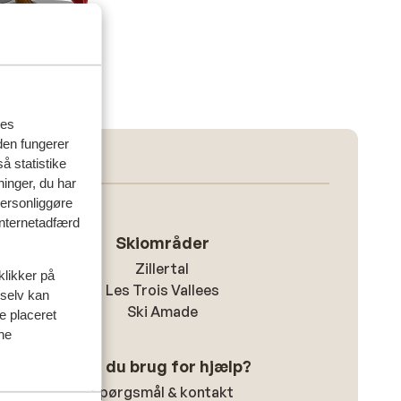
res
den fungerer
å statistike
ninger, du har
personliggøre
 internetadfærd
Skiområder
Zillertal
klikker på
Les Trois Vallees
 selv kan
Ski Amade
ve placeret
ine
Har du brug for hjælp?
Spørgsmål & kontakt