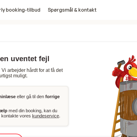
rly booking-tilbud
Spørgsmål & kontakt
en uventet fejl
Vi arbejder hårdt for at få det
rtigst muligt.
ninlæse
eller gå til den
forrige
jælp
med din booking, kan du
er kontakte vores
kundeservice
.