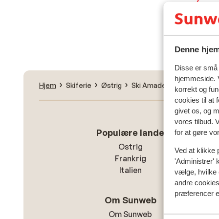
Fin
Denne hjem
Disse er små t
hjemmeside. V
Hjem
Skiferie
Østrig
Ski Amadé
Bad Gastein
korrekt og fu
cookies til at
givet os, og 
vores tilbud. 
Populære lande
for at gøre vo
Ostrig
Ved at klikke 
Frankrig
'Administrer' 
Italien
vælge, hvilke 
andre cookies 
præferencer e
Om Sunweb
Om Sunweb