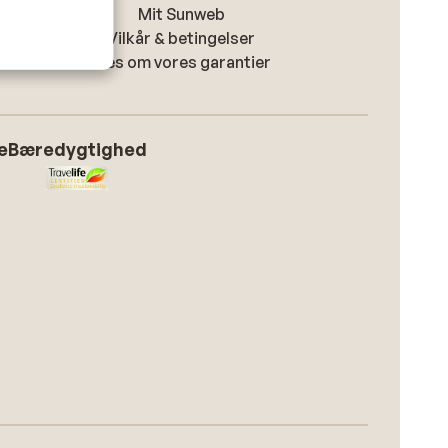
Mit Sunweb
Vilkår & betingelser
Læs om vores garantier
e
Bæredygtighed