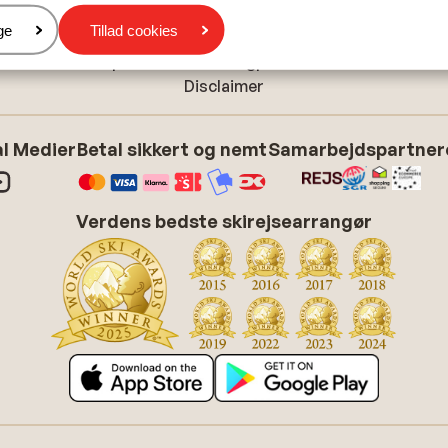
Cookieindstillinger
er
ge
Tillad cookies
Cookiepolitik
Tilpas dine marketingpræferencer
Disclaimer
l Medier
Betal sikkert og nemt
Samarbejdspartner
Verdens bedste skirejsearrangør