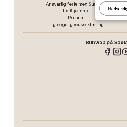
Ansvarlig ferie med Sunweb
Administr
Nødvendi
Ledige jobs
Presse
Tilgængelighedserklæring
Sunweb på Socia