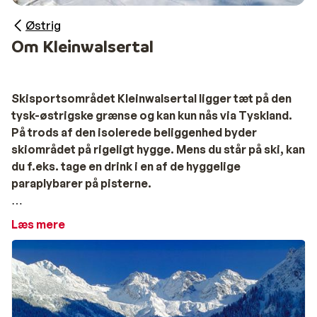
Østrig
Om Kleinwalsertal
Skisportsområdet Kleinwalsertal ligger tæt på den
tysk-østrigske grænse og kan kun nås via Tyskland.
På trods af den isolerede beliggenhed byder
skiområdet på rigeligt hygge. Mens du står på ski, kan
du f.eks. tage en drink i en af de hyggelige
paraplybarer på pisterne.
Kleinwalsertal ski
Læs mere
Kleinwalsertal består af tre landsbyer, der er vokset
sammen; Riezlern, Hirschegg og Mittelberg.
Landsbyerne har hver deres egen karakter, men er alle
lige tilgængelige og hyggelige. Området er perfekt for
både begyndere og avancerede skiløbere.