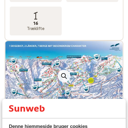
Uanset om du leder efter en simpel indkvartering lige
uden for centrum til din skiferie i Kleinwalsertal eller et
superluksuriøst hotel midt i det travle centrum eller et
16
Lejlighedshotel i Kleinwalsertal, der er udstyret med
Træklifte
alle bekvemmeligheder: der er et hotel, en lejlighed eller
et Lejlighedshotel til enhver smag i Kleinwalsertal
.Sunweb tilbyder dig også et bredt udvalg af
overnatningsmuligheder! Hvad synes du f.eks. om:
Haller's Posthotel eller det velholdte Lejlighedshotel
Kleinwalsertal i Mittelberg?
Populære hoteller
Denne hjemmeside bruger cookies