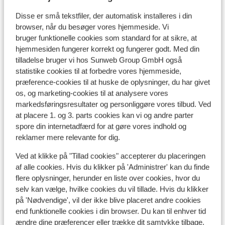
Disse er små tekstfiler, der automatisk installeres i din
browser, når du besøger vores hjemmeside. Vi
bruger funktionelle cookies som standard for at sikre, at
hjemmesiden fungerer korrekt og fungerer godt. Med din
tilladelse bruger vi hos Sunweb Group GmbH også
statistike cookies til at forbedre vores hjemmeside,
præference-cookies til at huske de oplysninger, du har givet
os, og marketing-cookies til at analysere vores
markedsføringsresultater og personliggøre vores tilbud. Ved
at placere 1. og 3. parts cookies kan vi og andre parter
spore din internetadfærd for at gøre vores indhold og
reklamer mere relevante for dig.
Le
Fabelagtig
9
Ved at klikke på "Tillad cookies" accepterer du placeringen
- 
IFA Alpenhof Wildental -
af alle cookies. Hvis du klikker på 'Administrer' kan du finde
flere oplysninger, herunder en liste over cookies, hvor du
Voksenhotel
Mitt
selv kan vælge, hvilke cookies du vil tillade. Hvis du klikker
Mittelberg
Kleinwalsertal
Østrig
M
på 'Nødvendige', vil der ikke blive placeret andre cookies
B
Voksenhotel
end funktionelle cookies i din browser. Du kan til enhver tid
F
Meget tæt på liften
ændre dine præferencer eller trække dit samtykke tilbage.