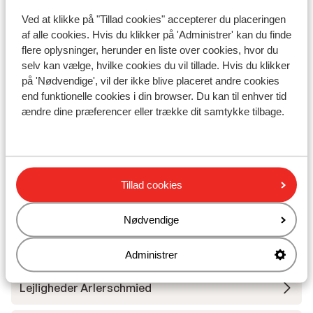
Ved at klikke på "Tillad cookies" accepterer du placeringen
Undervisning
af alle cookies. Hvis du klikker på 'Administrer' kan du finde
flere oplysninger, herunder en liste over cookies, hvor du
selv kan vælge, hvilke cookies du vil tillade. Hvis du klikker
Skileje
på 'Nødvendige', vil der ikke blive placeret andre cookies
end funktionelle cookies i din browser. Du kan til enhver tid
ændre dine præferencer eller trække dit samtykke tilbage.
Andre overnatningssteder i Salzburger
Sportwelt - Ski Amadé
Das Bergzeit lejligheder
Tillad cookies
Hotel Dachstein
Nødvendige
Sporthotel Wagrain
Administrer
Lejligheder Arlerschmied