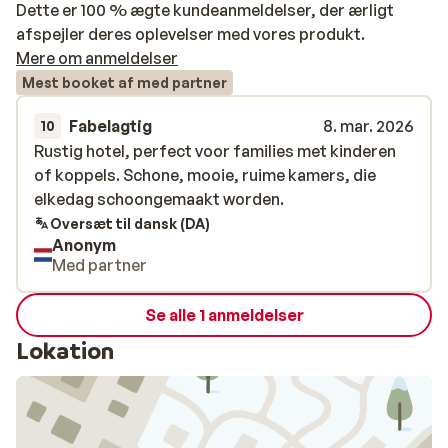
Dette er 100 % ægte kundeanmeldelser, der ærligt
afspejler deres oplevelser med vores produkt.
Mere om anmeldelser
Mest booket af med partner
Fabelagtig
8. mar. 2026
10
Rustig hotel, perfect voor families met kinderen
Rustig hotel, perfect voor families met kinderen
of koppels. Schone, mooie, ruime kamers, die
of koppels. Schone, mooie, ruime kamers, die
elkedag schoongemaakt worden.
elkedag schoongemaakt worden.
Oversæt til dansk (DA)
Anonym
Med partner
Se alle 1 anmeldelser
Lokation