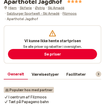
Aparthotel Jagdhof
Hjem
Skiferie
Østrig
Ski Amadé
Salzburger Sportwelt - Ski Amadé
Filzmoos
Aparthotel Jagdhof
Vi kunne ikke hente startprisen
Se alle priser og rabatter i oversigten.
Se priser
Generelt
Værelsestyper
Faciliteter
Prakti
Populær hos med partner
I centrum af Filzmoos
Tæt på Papageno bahn