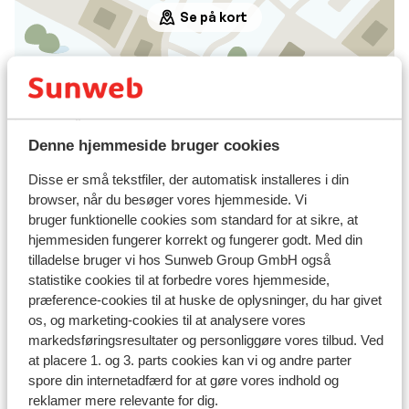
Se på kort
I området
Denne hjemmeside bruger cookies
I centrum
Afstand til lufthavn salzburg: ca. 74,0 kilometer
Disse er små tekstfiler, der automatisk installeres i din
Afstand til togstation : Eben: ca. 11 kilometer
browser, når du besøger vores hjemmeside. Vi
Afstand til skipiste ca. 80 meter
bruger funktionelle cookies som standard for at sikre, at
Afstand til skilift ca. 80 meter
hjemmesiden fungerer korrekt og fungerer godt. Med din
Afstand til nærmeste butikker ca. 5 meter
tilladelse bruger vi hos Sunweb Group GmbH også
Afstand til nærmeste kiosk ca. 40 meter
statistike cookies til at forbedre vores hjemmeside,
Rolig beliggenhed
præference-cookies til at huske de oplysninger, du har givet
os, og marketing-cookies til at analysere vores
Liftkort/skileje/undervisning
markedsføringsresultater og personliggøre vores tilbud. Ved
at placere 1. og 3. parts cookies kan vi og andre parter
spore din internetadfærd for at gøre vores indhold og
Liftkort
reklamer mere relevante for dig.