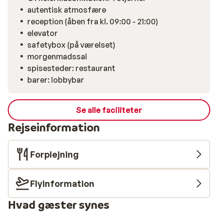
kan du nå børneskiliftene, kælkebakken, skøjtebanen
autentisk atmosfære
og den lokale svømmehal med en lille opvarmet
reception (åben fra kl. 09:00 - 21:00)
udendørs pool.
elevator
safetybox (på værelset)
morgenmadssal
spisesteder: restaurant
barer: lobbybar
Se alle faciliteter
Rejseinformation
Forplejning
Flyinformation
Hvad gæster synes