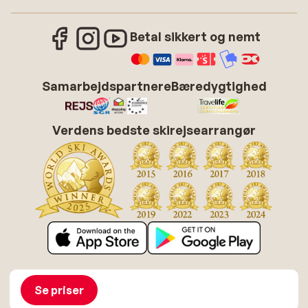
Betal sikkert og nemt
Samarbejdspartnere
Bæredygtighed
Verdens bedste skirejsearrangør
Om Sunweb
Job hos Sunweb
Betingelser
Cookies
Se priser
Tilgængelighedserklæring
Disclaimer
Sitemap