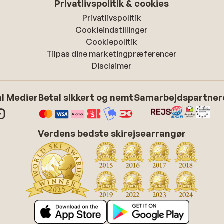
Privatlivspolitik & cookies
Privatlivspolitik
Cookieindstillinger
Cookiepolitik
Tilpas dine marketingpræferencer
Disclaimer
l Medier
Betal sikkert og nemt
Samarbejdspartner
Verdens bedste skirejsearrangør