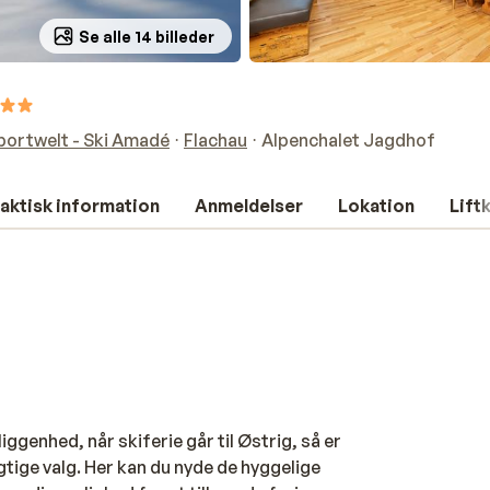
Se alle 14 billeder
portwelt - Ski Amadé
Flachau
Alpenchalet Jagdhof
aktisk information
Anmeldelser
Lokation
Lift
genhed, når skiferie går til Østrig, så er
gtige valg. Her kan du nyde de hyggelige