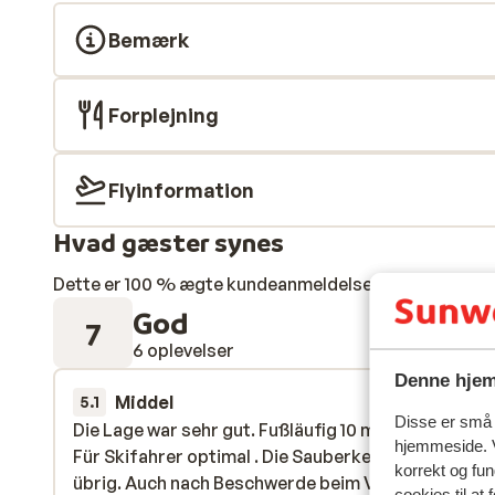
Bemærk
Forplejning
Flyinformation
Hvad gæster synes
Dette er 100 % ægte kundeanmeldelser, der ærligt af
God
7
6 oplevelser
Denne hjem
Middel
12. feb.
5.1
Disse er små t
Die Lage war sehr gut. Fußläufig 10 min. bis zum Lift
Die Lage war sehr gut. Fußläufig 10 min. bis zum Lift
hjemmeside. V
Für Skifahrer optimal . Die Sauberkeit ließ zu wüns
Für Skifahrer optimal . Die Sauberkeit ließ zu wüns
korrekt og fu
übrig. Auch nach Beschwerde beim Vermieter und 
übrig. Auch nach Beschwerde beim Vermieter und 
cookies til at