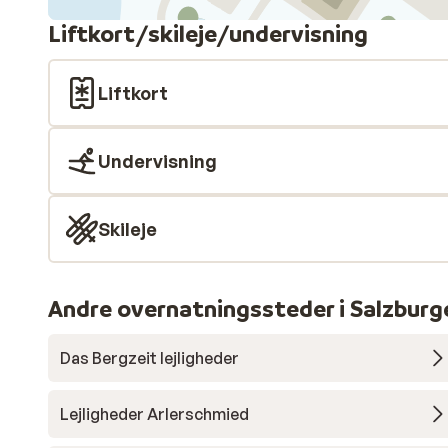
Rabatt für Endreinigung, noch dazu gebuchte
Liftkort/skileje/undervisning
Bettwäsche/Handtücher oder Brötchenservice wa
wir ja gar nicht zu träumen), aber nichts. Ausreden,
Liftkort
dass die Mieter vor uns Jugendliche waren, welche
gehaust haben wie die Vandalen, ist leider nicht un
Problem. Wir haben ein sauberes Haus gebucht un
Undervisning
haben es nicht bekommen.
Skileje
Andre overnatningssteder i Salzburg
Das Bergzeit lejligheder
Lejligheder Arlerschmied