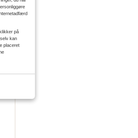
personliggøre
 internetadfærd
klikker på
 selv kan
ve placeret
ine