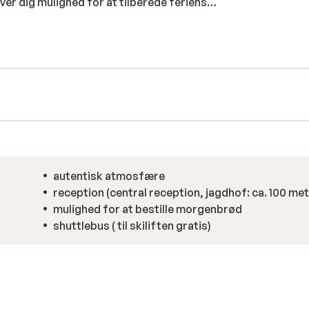
ver dig mulighed for at tilberede feriens
 Jagdhof kan rumme fra 6 – 18 personer, og
ten, og turen tilbagelægges nemt med den
lachau findes flere gode restauranter og
 er i top.
autentisk atmosfære
reception (central reception, jagdhof: ca. 100 met
mulighed for at bestille morgenbrød
shuttlebus ( til skiliften gratis)