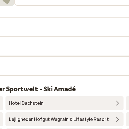
gten
ser
d
er Sportwelt - Ski Amadé
Hotel Dachstein
Lejligheder Hofgut Wagrain & Lifestyle Resort