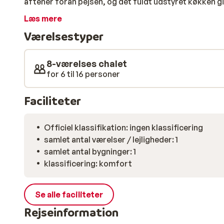
aftener foran pejsen, og det fuldt udstyret køkken gi
hjemmelavede måltider til hele familien. Alpenchalet
Læs mere
er derfor velegnet til grupper. Her er ca. 1 km til lif
Værelsestyper
lokale skibus, som holder ca. 100 meter fra huset. I F
hyggelige barer, hvor den østrigske afterski-stemning
8-værelses chalet
for 6 til 16 personer
Faciliteter
Officiel klassifikation: ingen klassificering
samlet antal værelser / lejligheder: 1
samlet antal bygninger: 1
klassificering: komfort
Se alle faciliteter
Rejseinformation