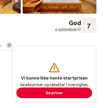
God
7
6 oplevelser
kort/skileje/undervisning
Vi kunne ikke hente startprisen
Se alle priser og rabatter i oversigten.
Se priser