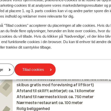
huisje hadden. Zeker een aanrader
huisje hadden. Zeker een aanrader
marketing-cookies til at analysere vores markedsføringsresultater og 
e
Oversæt til dansk (DA)
Ved at placere 1. og 3. parts cookies kan vi og andre parter spore din
,
res indhold og reklamer mere relevante for dig.
Anonym
Venner
r).
på "Tillad cookies" accepterer du placeringen af alle cookies. Hvis du 
kan du finde flere oplysninger, herunder en liste over cookies, hvor du
hine
cookies du vil tillade. Hvis du klikker på 'Nødvendige', vil der ikke bli
n
end funktionelle cookies i din browser. Du kan til enhver tid ændre d
de
ller trække dit samtykke tilbage.
a
I området
s,
I udkanten af centrum
Afstand til skipiste ca. 1 kilometer
e
er
ge
Tillad cookies
Afstand til langrendsløjpe ca. 100 meter
Afstand til busstoppested til skilift ca. 100 meter (
skibus gratis mod forevisning af liftkort)
Afstand til skilift achterjet: ca. 1 kilometer
.
Afstand til nærmeste kiosk ca. 750 meter
oben.
Nærmeste restaurant ca. 100 meter
Rolig beliggenhed
nem