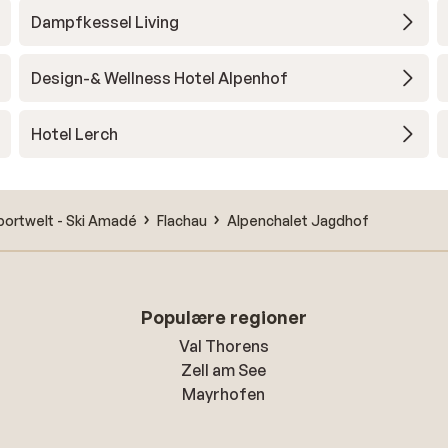
Dampfkessel Living
Design-& Wellness Hotel Alpenhof
Hotel Lerch
portwelt - Ski Amadé
Flachau
Alpenchalet Jagdhof
Populære regioner
Val Thorens
Zell am See
Mayrhofen