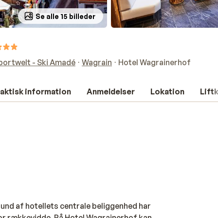
Se alle 15 billeder
portwelt - Ski Amadé
Wagrain
Hotel Wagrainerhof
aktisk information
Anmeldelser
Lokation
Lift
rund af hotellets centrale beliggenhed har
r rækkevidde. På Hotel Wagrainerhof kan