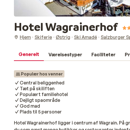
Hotel Wagrainerhof
Hjem
Skiferie
Østrig
Ski Amadé
Salzburger S
Generelt
Værelsestyper
Faciliteter
Pr
Populær hos venner
Central beliggenhed
Tæt på skiliften
Populært familiehotel
Dejligt spaområde
God mad
Plads til 5 personer
Hotel Wagrainerhof ligger i centrum af Wagrain. På g
du som gæst mange butikker og restauranter indenfo