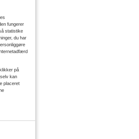
res
den fungerer
å statistike
ninger, du har
personliggøre
 internetadfærd
delser
klikker på
venner
 selv kan
ve placeret
 2026
ine