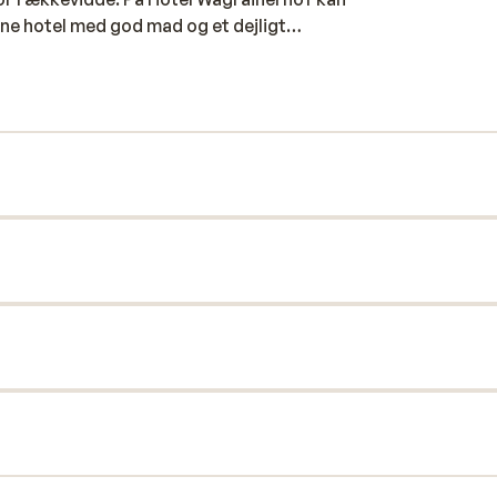
rne hotel med god mad og et dejligt
ften, hvorfra du har adgang til hjertet af