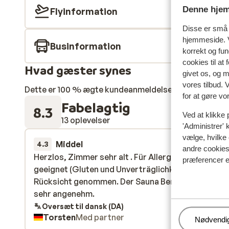
Denne hjem
Flyinformation
Disse er små t
hjemmeside. V
Businformation
korrekt og fu
cookies til at
Hvad gæster synes
givet os, og 
vores tilbud. 
Dette er 100 % ægte kundeanmeldelser, der ærligt af
for at gøre vo
Fabelagtig
8.3
Ved at klikke 
13 oplevelser
'Administrer' 
vælge, hvilke 
Middel
21. mar.
4.3
andre cookies 
Herzlos, Zimmer sehr alt . Für Allergiker essen, nic
Herzlos, Zimmer sehr alt . Für Allergiker essen, nic
præferencer e
geeignet (Gluten und Unverträglichkeit) keine
geeignet (Gluten und Unverträglichkeit) keine
Rücksicht genommen. Der Sauna Bereich ist kein a
Rücksicht genommen. Der Sauna Bereich ist kein a
sehr angenehm.
sehr angenehm.
Oversæt til dansk (DA)
Torsten
Med partner
Administr
Nødvendi