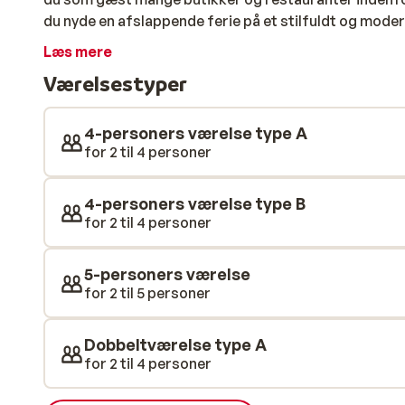
du nyde en afslappende ferie på et stilfuldt og mode
spaområde. Blot 500 meter fra hotellet finder du skili
Læs mere
Ski Amade.
Værelsestyper
4-personers værelse type A
for 2 til 4 personer
4-personers værelse type B
for 2 til 4 personer
5-personers værelse
for 2 til 5 personer
Dobbeltværelse type A
for 2 til 4 personer