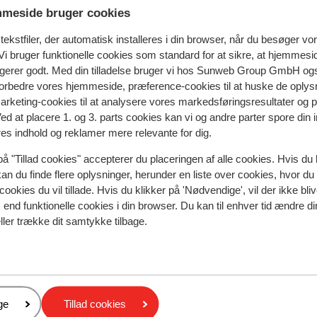
meside bruger cookies
ekstfiler, der automatisk installeres i din browser, når du besøger vo
i bruger funktionelle cookies som standard for at sikre, at hjemmesi
ngerer godt. Med din tilladelse bruger vi hos Sunweb Group GmbH ogs
 forbedre vores hjemmeside, præference-cookies til at huske de oplys
marketing-cookies til at analysere vores markedsføringsresultater og 
Ved at placere 1. og 3. parts cookies kan vi og andre parter spore din
spejler deres oplevelser med vores produkt.
Mere om anmel
res indhold og reklamer mere relevante for dig.
på "Tillad cookies" accepterer du placeringen af alle cookies. Hvis du 
Mest booket af 
kan du finde flere oplysninger, herunder en liste over cookies, hvor du
cookies du vil tillade. Hvis du klikker på 'Nødvendige', vil der ikke bli
 2026
Fabelagtig
14. mar.
9.6
end funktionelle cookies i din browser. Du kan til enhver tid ændre d
ht
ht
Alles in dat hotel is top
Alles in dat hotel is top
ller trække dit samtykke tilbage.
Oversæt til dansk (DA)
ber
ber
Franko Bussel van
Med partner
er
ge
Tillad cookies