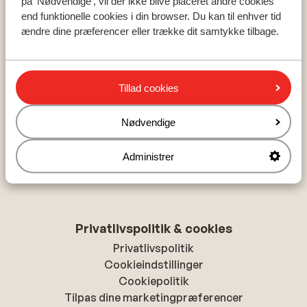
på 'Nødvendige', vil der ikke blive placeret andre cookies
Zillertal
end funktionelle cookies i din browser. Du kan til enhver tid
Les Trois Vallees
ændre dine præferencer eller trække dit samtykke tilbage.
Ski Amade
Tillad cookies
Om Sunweb
Om Sunweb
Nødvendige
Ansvarlig ferie med Sunweb
Ledige jobs
Administrer
Presse
Tilgængelighedserklæring
Privatlivspolitik & cookies
Privatlivspolitik
Cookieindstillinger
Cookiepolitik
Tilpas dine marketingpræferencer