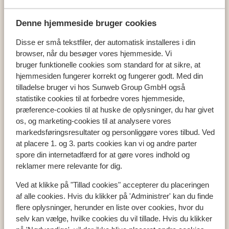
Alpenchalets Flachauer Gutshof
Denne hjemmeside bruger cookies
Disse er små tekstfiler, der automatisk installeres i din
browser, når du besøger vores hjemmeside. Vi
Populære lande
bruger funktionelle cookies som standard for at sikre, at
Ostrig
hjemmesiden fungerer korrekt og fungerer godt. Med din
Frankrig
tilladelse bruger vi hos Sunweb Group GmbH også
statistike cookies til at forbedre vores hjemmeside,
Italien
præference-cookies til at huske de oplysninger, du har givet
os, og marketing-cookies til at analysere vores
markedsføringsresultater og personliggøre vores tilbud. Ved
Populære regioner
at placere 1. og 3. parts cookies kan vi og andre parter
Val Thorens
spore din internetadfærd for at gøre vores indhold og
Zell am See
reklamer mere relevante for dig.
Mayrhofen
Ved at klikke på "Tillad cookies" accepterer du placeringen
af alle cookies. Hvis du klikker på 'Administrer' kan du finde
flere oplysninger, herunder en liste over cookies, hvor du
Skiområder
selv kan vælge, hvilke cookies du vil tillade. Hvis du klikker