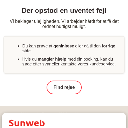
Der opstod en uventet fejl
Vi beklager ulejligheden. Vi arbejder hårdt for at få det
ordnet hurtigst muligt.
Du kan prøve at
geninlæse
eller gå til den
forrige
side
.
Hvis du
mangler hjælp
med din booking, kan du
søge efter svar eller kontakte vores
kundeservice
.
Find rejse
Hjem
Skiferie
Østrig
Ski Amadé
Salzburger Sportwelt - Ski Amadé
Flachau