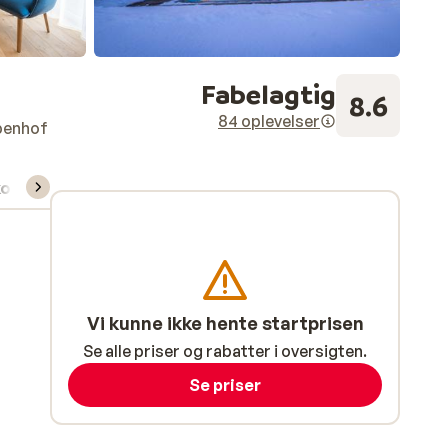
Fabelagtig
8.6
84 oplevelser
penhof
kort/skileje/undervisning
Vi kunne ikke hente startprisen
Se alle priser og rabatter i oversigten.
Se priser