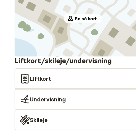
Se på kort
Liftkort/skileje/undervisning
Liftkort
Undervisning
Skileje