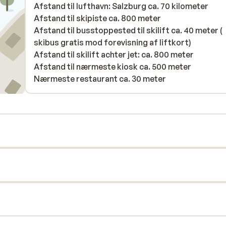
Afstand til lufthavn: Salzburg ca. 70 kilometer
everything we asked, in fact absolutely incredible. 
Afstand til skipiste ca. 800 meter
We will be back, trust me. Don’t hesitate if you’re 
Afstand til busstoppested til skilift ca. 40 meter (
to Flachau, book this incredible amazing hotel. Th
skibus gratis mod forevisning af liftkort)
you for making our stay so memorable and fantasti
Afstand til skilift achter jet: ca. 800 meter
will never forget this amazing holiday.
Afstand til nærmeste kiosk ca. 500 meter
Nærmeste restaurant ca. 30 meter