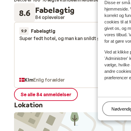
Disse er små t
Fabelagtig
hjemmeside. V
8.6
korrekt og fu
84 oplevelser
cookies til at
givet os, og 
Fabelagtig
2. apr.
9.9
vores tilbud. 
Super fedt hotel, og man kan snildt gå til liften
Super fedt hotel, og man kan snildt gå til liften
for at gøre vo
Ved at klikke 
'Administrer' 
vælge, hvilke 
andre cookies 
præferencer e
Kim
Enlig forælder
Se alle 84 anmeldelser
Lokation
Administr
Nødvendi