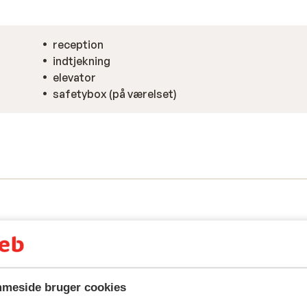
reception
indtjekning
elevator
safetybox (på værelset)
meside bruger cookies
spejler deres oplevelser med vores produkt.
Mere om anmel