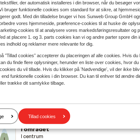
ekstfiler, der automatisk installeres i din browser, når du besøger vo
i bruger funktionelle cookies som standard for at sikre, at hjemmesi
ngerer godt. Med din tilladelse bruger vi hos Sunweb Group GmbH ogs
Mest booket af med f
 forbedre vores hjemmeside, præference-cookies til at huske de oplys
marketing-cookies til at analysere vores markedsføringsresultater og 
 2026
Fabelagtig
28. mar.
10
Ved at placere 1. og 3. parts cookies kan vi og andre parter spore din
honestly don’t know where to start. Hotel Alpenhof
honestly don’t know where to start. Hotel Alpenhof
res indhold og reklamer mere relevante for dig.
the best hotel we have ever stayed in. It couldn’t h
the best hotel we have ever stayed in. It couldn’t h
på "Tillad cookies" accepterer du placeringen af alle cookies. Hvis du 
been any better, it was faultless. The spa facilities
been any better, it was faultless. The spa facilities
kan du finde flere oplysninger, herunder en liste over cookies, hvor du
hotel rooms, the swimming pools, in fact the whol
hotel rooms, the swimming pools, in fact the whol
cookies du vil tillade. Hvis du klikker på 'Nødvendige', vil der ikke bli
wellness area, everything. The food is great too.
wellness area, everything. The foo...
mere
end funktionelle cookies i din browser. Du kan til enhver tid ændre d
What’s even better and I didn’t think anything coul
Oversæt til dansk (DA)
ller trække dit samtykke tilbage.
Nadine Armitage
Med familie
have been better at this incredible hotel, is all the 
apart from 1 member, we found utterly amazing, I j
want to give a massive thank you to all the staff w
are fantastic but especially Miha and Petra and
another really nice lady but unfortunately I didn’t g
er
ge
Tillad cookies
her name. I want to say you are very lucky to have 
I området
as your staff, utterly amazing, they went above an
I centrum
beyond and was so nice, welcoming and helpful in