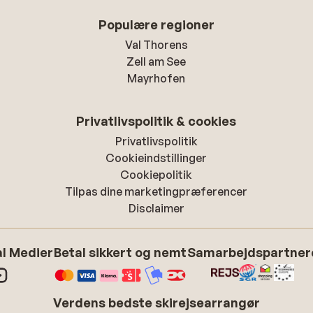
Populære regioner
Val Thorens
Zell am See
Mayrhofen
Privatlivspolitik & cookies
Privatlivspolitik
Cookieindstillinger
Cookiepolitik
Tilpas dine marketingpræferencer
Disclaimer
l Medier
Betal sikkert og nemt
Samarbejdspartner
Verdens bedste skirejsearrangør