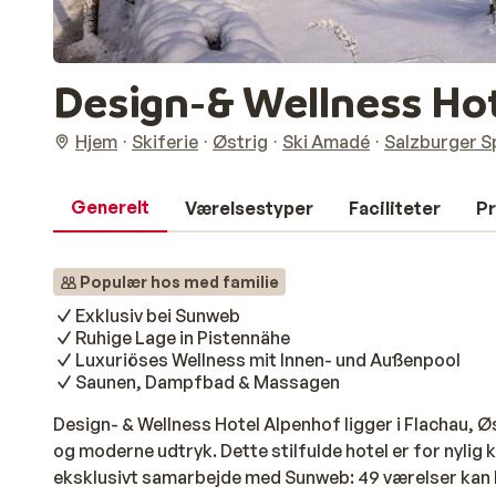
Design-& Wellness Ho
Hjem
Skiferie
Østrig
Ski Amadé
Salzburger S
Generelt
Værelsestyper
Faciliteter
Pr
Populær hos med familie
Exklusiv bei Sunweb
Ruhige Lage in Pistennähe
Luxuriöses Wellness mit Innen- und Außenpool
Saunen, Dampfbad & Massagen
Design- & Wellness Hotel Alpenhof ligger i Flachau, Ø
og moderne udtryk. Dette stilfulde hotel er for nylig
eksklusivt samarbejde med Sunweb: 49 værelser kan k