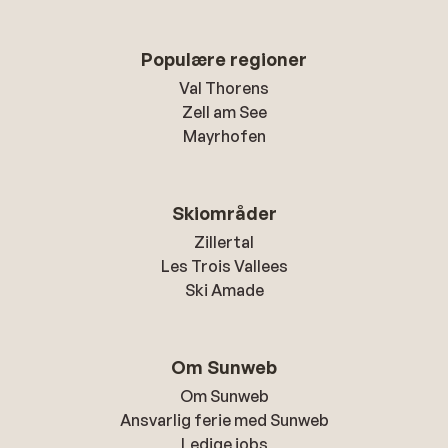
Populære regioner
Val Thorens
Zell am See
Mayrhofen
Skiområder
Zillertal
Les Trois Vallees
Ski Amade
Om Sunweb
Om Sunweb
Ansvarlig ferie med Sunweb
Ledige jobs