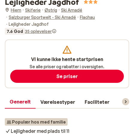
Lejligheder Jagdhof
Hjem
Skiferie
Østrig
Ski Amadé
Salzburger Sportwelt - Ski Amadé
Flachau
Lejligheder Jagdhof
7.6 God
35 oplevelser
Vi kunne ikke hente startprisen
Se alle priser og rabatter i oversigten.
Se priser
Generelt
Værelsestyper
Faciliteter
Prakti
Populær hos med familie
Lejligheder med plads til 11