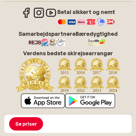
Betal sikkert og nemt
Samarbejdspartnere
Bæredygtighed
Verdens bedste skirejsearrangør
Om Sunweb
Job hos Sunweb
Betingelser
Cookies
Se priser
Tilgængelighedserklæring
Disclaimer
Sitemap