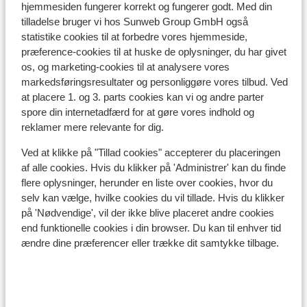
hjemmesiden fungerer korrekt og fungerer godt. Med din
Se på kort
tilladelse bruger vi hos Sunweb Group GmbH også
statistike cookies til at forbedre vores hjemmeside,
præference-cookies til at huske de oplysninger, du har givet
os, og marketing-cookies til at analysere vores
markedsføringsresultater og personliggøre vores tilbud. Ved
at placere 1. og 3. parts cookies kan vi og andre parter
I området
spore din internetadfærd for at gøre vores indhold og
I centrum
reklamer mere relevante for dig.
Afstand til skipiste ca. 750 meter
Afstand til busstoppested til skilift ca. 50 meter (
Ved at klikke på "Tillad cookies" accepterer du placeringen
skibus gratis mod forevisning af liftkort)
af alle cookies. Hvis du klikker på 'Administrer' kan du finde
Afstand til skilift achterjet: ca. 750 meter
flere oplysninger, herunder en liste over cookies, hvor du
selv kan vælge, hvilke cookies du vil tillade. Hvis du klikker
Afstand til nærmeste butikker ca. 50 meter
på 'Nødvendige', vil der ikke blive placeret andre cookies
Afstand til nærmeste kiosk ca. 650 meter
end funktionelle cookies i din browser. Du kan til enhver tid
Liftkort/skileje/undervisning
ændre dine præferencer eller trække dit samtykke tilbage.
Liftkort