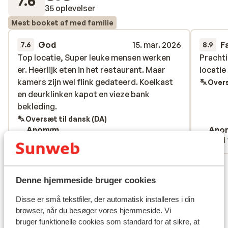
7.6
35 oplevelser
Mest booket af med familie
God
15. mar. 2026
F
7.6
8.9
Top locatie, Super leuke mensen werken
Top locatie, Super leuke mensen werken
Pracht
Pracht
er. Heerlijk eten in het restaurant. Maar
er. Heerlijk eten in het restaurant. Maar
locatie
locatie
kamers zijn wel flink gedateerd. Koelkast
kamers zijn wel flink gedateerd. Koelkast
Overs
en deurklinken kapot en vieze bank
en deurklinken kapot en vieze bank
bekleding.
bekleding.
Oversæt til dansk (DA)
Anonym
Ano
Med familie
Med 
Se alle 35 anmeldelser
Denne hjemmeside bruger cookies
Lokation
Disse er små tekstfiler, der automatisk installeres i din
browser, når du besøger vores hjemmeside. Vi
bruger funktionelle cookies som standard for at sikre, at