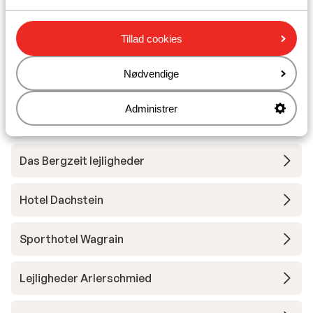
Undervisning
Tillad cookies
Skileje
Nødvendige
Andre overnatningssteder i Salzburger
Administrer
Sportwelt - Ski Amadé
Das Bergzeit lejligheder
Hotel Dachstein
Sporthotel Wagrain
Lejligheder Arlerschmied