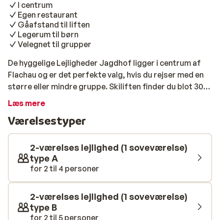
I centrum
Egen restaurant
Gåafstand til liften
Legerum til børn
Velegnet til grupper
De hyggelige Lejligheder Jagdhof ligger i centrum af
Flachau og er det perfekte valg, hvis du rejser med en
større eller mindre gruppe. Skiliften finder du blot 300
meter fra lejlighederne, og denne kan nemt nås med
Læs mere
den lokale skibus. Lejlighederne er pænt møbleret, og
Værelsestyper
de er alle indrettet med køkken, således at du selv har
mulighed for at tilberede feriens måltider. Foretrækker
du at spise ude, ligger Jagdhof tæt ved flere gode
2-værelses lejlighed (1 soveværelse)
restauranter. Du kan også vælge at nyde en pizza i
type A
for 2 til 4 personer
Jagdhofs egen restaurant. Til lejlighederne hører også
en hyggelig bar, og til børnene findes et legerum med
forskellige sjove aktiviteter. Skal du på skiferie i Østrig
2-værelses lejlighed (1 soveværelse)
med familie eller venner, og lægger du vægt på at bo i
type B
hyggelige omgivelser og tæt ved pisten, så er
for 2 til 5 personer