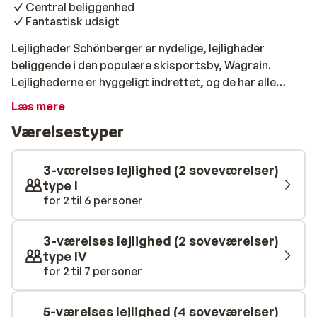
Central beliggenhed
Fantastisk udsigt
Lejligheder Schönberger er nydelige, lejligheder
beliggende i den populære skisportsby, Wagrain.
Lejlighederne er hyggeligt indrettet, og de har alle
køkken. Lejlighederne ligger i fredelige omgivelser, ca.
Læs mere
500 meter fra centrum af Wagrain og 800 meter fra
Værelsestyper
pisten og liften. Skibussen holder ca. 200 meter fra
lejlighederne, så du har nem og hurtig adgang til de
velpræparerede pister. Når aftenen falder på, kan du
3-værelses lejlighed (2 soveværelser)
gå på opdagelse i byens hyggelige centrum, her er både
type I
for 2 til 6 personer
butikker, restauranter og et stor udvalg af livlige
afterski-barer. Sunweb anbefaler indkvateringen til
den garvede skiløber, som går mest op i skiløb og
3-værelses lejlighed (2 soveværelser)
afterski i det lokale miljø.
type IV
for 2 til 7 personer
5-værelses lejlighed (4 soveværelser)