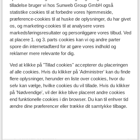
tilladelse bruger vi hos Sunweb Group GmbH også
statistike cookies til at forbedre vores hjemmeside,
I området
præference-cookies til at huske de oplysninger, du har givet
I udkanten af centrum
os, og marketing-cookies til at analysere vores
Afstand til centrum: ca. 500 meter
markedsføringsresultater og personliggøre vores tilbud. Ved
Afstand til skipiste ca. 450 meter
at placere 1. og 3. parts cookies kan vi og andre parter
Afstand til busstoppested til skilift ca. 200 meter
spore din internetadfærd for at gøre vores indhold og
( skibus gratis mod forevisning af liftkort)
reklamer mere relevante for dig.
Afstand til skilift flying mozart i: ca. 500 meter:
Ved at klikke på "Tillad cookies" accepterer du placeringen
grafenbergbahn: ca. 0,8 kilometer
af alle cookies. Hvis du klikker på 'Administrer' kan du finde
Afstand til nærmeste kiosk ca. 300 meter
flere oplysninger, herunder en liste over cookies, hvor du
Nærmeste restaurant ca. 250 meter
selv kan vælge, hvilke cookies du vil tillade. Hvis du klikker
Rolig beliggenhed
på 'Nødvendige', vil der ikke blive placeret andre cookies
end funktionelle cookies i din browser. Du kan til enhver tid
Liftkort/skileje/undervisning
ændre dine præferencer eller trække dit samtykke tilbage.
Liftkort
Undervisning