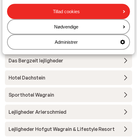
Tillad cookies
Skileje
Nødvendige
Andre overnatningssteder i Salzburger
Administrer
Sportwelt - Ski Amadé
Das Bergzeit lejligheder
Hotel Dachstein
Sporthotel Wagrain
Lejligheder Arlerschmied
Lejligheder Hofgut Wagrain & Lifestyle Resort