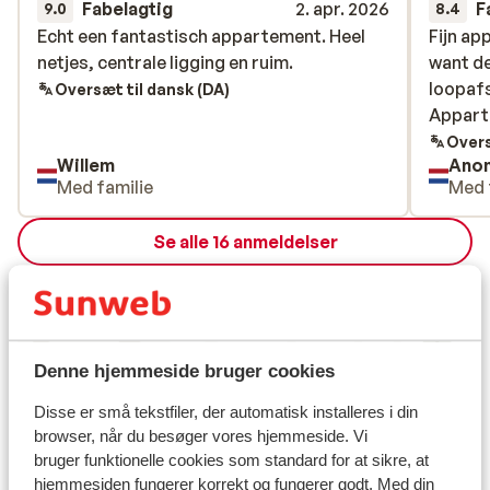
Fabelagtig
2. apr. 2026
F
9.0
8.4
Echt een fantastisch appartement. Heel
Echt een fantastisch appartement. Heel
Fijn ap
Fijn ap
netjes, centrale ligging en ruim.
netjes, centrale ligging en ruim.
want d
want d
loopafs
loopafs
Oversæt til dansk (DA)
Appart
Appart
Overs
Willem
Ano
Med familie
Med 
Se alle 16 anmeldelser
Lokation
Denne hjemmeside bruger cookies
Se på kort
Disse er små tekstfiler, der automatisk installeres i din
browser, når du besøger vores hjemmeside. Vi
bruger funktionelle cookies som standard for at sikre, at
hjemmesiden fungerer korrekt og fungerer godt. Med din