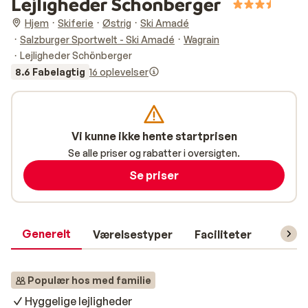
Lejligheder Schönberger
Hjem
Skiferie
Østrig
Ski Amadé
Salzburger Sportwelt - Ski Amadé
Wagrain
Lejligheder Schönberger
8.6 Fabelagtig
16 oplevelser
Vi kunne ikke hente startprisen
Se alle priser og rabatter i oversigten.
Se priser
Generelt
Værelsestyper
Faciliteter
Prakti
Populær hos med familie
Hyggelige lejligheder