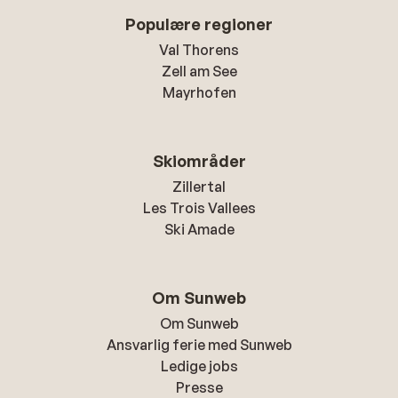
Populære regioner
Val Thorens
Zell am See
Mayrhofen
Skiområder
Zillertal
Les Trois Vallees
Ski Amade
Om Sunweb
Om Sunweb
Ansvarlig ferie med Sunweb
Ledige jobs
Presse