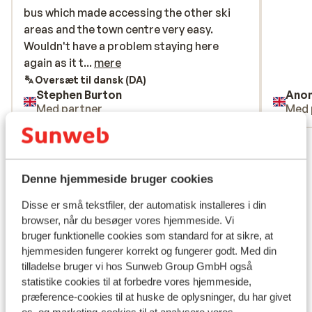
bus which made accessing the other ski
bus which made accessing the other ski
areas and the town centre very easy.
areas and the town centre very easy.
Wouldn't have a problem staying here
Wouldn't have a problem staying here
again as it ticks every box for accessing
again as it t...
mere
the lifts, shop, and all the other things you
Oversæt til dansk (DA)
Stephen Burton
Ano
require for a great holiday.
Med partner
Med 
Se alle 2 anmeldelser
Lokation
Denne hjemmeside bruger cookies
Disse er små tekstfiler, der automatisk installeres i din
browser, når du besøger vores hjemmeside. Vi
bruger funktionelle cookies som standard for at sikre, at
Se på kort
hjemmesiden fungerer korrekt og fungerer godt. Med din
tilladelse bruger vi hos Sunweb Group GmbH også
statistike cookies til at forbedre vores hjemmeside,
præference-cookies til at huske de oplysninger, du har givet