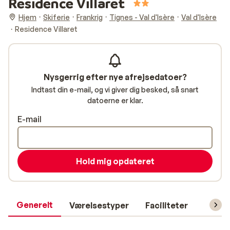
Residence Villaret
Hjem
Skiferie
Frankrig
Tignes - Val d'Isère
Val d'Isère
Residence Villaret
Nysgerrig efter nye afrejsedatoer?
Indtast din e-mail, og vi giver dig besked, så snart
datoerne er klar.
E-mail
Hold mig opdateret
Generelt
Værelsestyper
Faciliteter
Prakti