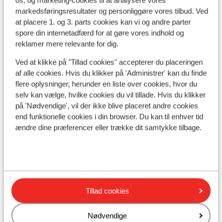
os, og marketing-cookies til at analysere vores
markedsføringsresultater og personliggøre vores tilbud. Ved
I området
at placere 1. og 3. parts cookies kan vi og andre parter
Indkvartering med forskellig indretning/ejer
spore din internetadfærd for at gøre vores indhold og
Afstand til skipiste ca. 0 meter
reklamer mere relevante for dig.
Afstand til nærmeste butikker ca. 100 meter
Ved at klikke på "Tillad cookies" accepterer du placeringen
Liftkort/skileje/undervisning
af alle cookies. Hvis du klikker på 'Administrer' kan du finde
flere oplysninger, herunder en liste over cookies, hvor du
selv kan vælge, hvilke cookies du vil tillade. Hvis du klikker
Liftkort
på 'Nødvendige', vil der ikke blive placeret andre cookies
end funktionelle cookies i din browser. Du kan til enhver tid
Undervisning
ændre dine præferencer eller trække dit samtykke tilbage.
Skileje
Andre overnatningssteder i Tignes -
Tillad cookies
Val d'Isère
Nødvendige