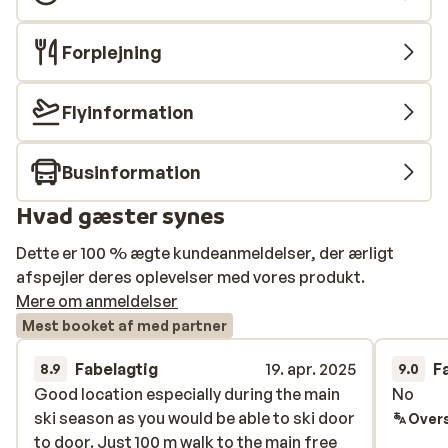
Forplejning
Flyinformation
Businformation
Hvad gæster synes
Dette er 100 % ægte kundeanmeldelser, der ærligt
afspejler deres oplevelser med vores produkt.
Mere om anmeldelser
Mest booket af med partner
Fabelagtig
19. apr. 2025
F
8.9
9.0
Good location especially during the main
Good location especially during the main
No
No
ski season as you would be able to ski door
ski season as you would be able to ski door
Overs
to door. Just 100 m walk to the main free
to door. Just 100 m walk to the main free