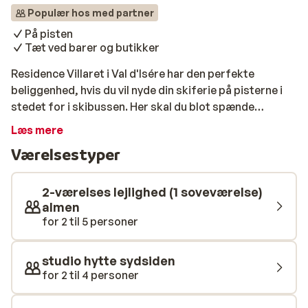
Populær hos med partner
På pisten
Tæt ved barer og butikker
Residence Villaret i Val d'Isére har den perfekte
beliggenhed, hvis du vil nyde din skiferie på pisterne i
stedet for i skibussen. Her skal du blot spænde
støvlerne og tage skiene på, så er du klar til dagens
Læs mere
skiløb. Når dagen går på hæld, kan du se frem til at
Værelsestyper
nyde byens mange tilbud, som ligger i gåafstand fra
lejlighederne. Residence Villaret består af forskellige
typer af hyggelige og hjemmeligt indrettede lejligheder.
2-værelses lejlighed (1 soveværelse)
almen
for 2 til 5 personer
studio hytte sydsiden
for 2 til 4 personer