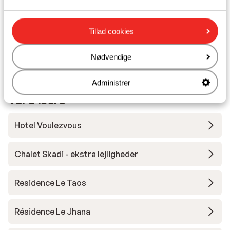
Undervisning
Tillad cookies
Skileje
Nødvendige
Administrer
Andre overnatningssteder i Tignes -
Val d'Isère
Hotel Voulezvous
Chalet Skadi - ekstra lejligheder
Residence Le Taos
Résidence Le Jhana