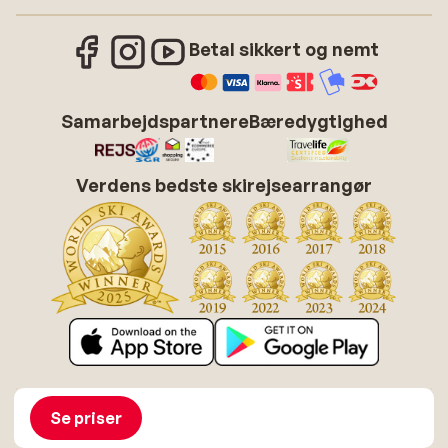
Betal sikkert og nemt
Samarbejdspartnere
Bæredygtighed
Verdens bedste skirejsearrangør
Om Sunweb
Job hos Sunweb
Betingelser
Cookies
Se priser
Tilgængelighedserklæring
Disclaimer
Sitemap