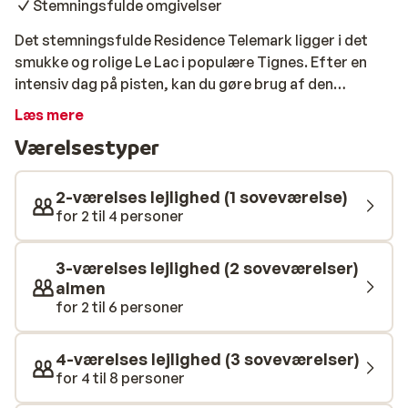
Stemningsfulde omgivelser
Det stemningsfulde Residence Telemark ligger i det
smukke og rolige Le Lac i populære Tignes. Efter en
intensiv dag på pisten, kan du gøre brug af den
opvarmede indendørs swimmingpool, sauna, tyrkisk
Læs mere
dampbad og spa,hvor de trætte muskler rigtig kan
Værelsestyper
blive forkælet. For en rigtig vintersportsoplevelse, kan
du gøre brug af fondue og raclettegrill, hvilket kan give
mange timers hygge. Vil du i løbet af din ferie lige i
2-værelses lejlighed (1 soveværelse)
kontakt med dem derhjemme, er der gratis brug af
for 2 til 4 personer
trådløs internet, både på dit værelse og i
internethjørnet på stedet.
3-værelses lejlighed (2 soveværelser)
almen
for 2 til 6 personer
4-værelses lejlighed (3 soveværelser)
for 4 til 8 personer