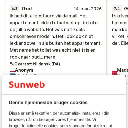
God
14. mar. 2026
G
6.3
7.4
Ik had dit al gestuurd via de mail. Het
Ik had dit al gestuurd via de mail. Het
I skrive
I skrive
appartement lekke totaal niet op de foto
appartement lekke totaal niet op de foto
hjemmes
hjemmes
op jullie website. Het was niet zoals
op jullie website. Het was niet zoals
man ko
man ko
omschreven modern. Het rook ook niet
omschreven modern. Het rook ook niet
virket 
virket 
lekker zowel in als buiten het appartement.
lekker zowel in als buiten het appartement.
der. El
der. El
Met name het toilet was echt niet fris en
Met name het toilet was echt niet fris en
rook naar oude pis. Het was zeker niet 5
rook naar oud...
mere
sterren waardig. Volgens de locatie was de
Oversæt til dansk (DA)
Anonym
Mad
foto van een groter appartement en
Med familie
Venn
kunnen jullie ook andere foto’s krijgen die
meer op de werkelijkheid lijken.
Se alle 30 anmeldelser
Lokation
Denne hjemmeside bruger cookies
Disse er små tekstfiler, der automatisk installeres i din
browser, når du besøger vores hjemmeside. Vi
bruger funktionelle cookies som standard for at sikre, at