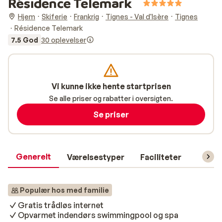
Résidence Telemark
Hjem
Skiferie
Frankrig
Tignes - Val d'Isère
Tignes
Résidence Telemark
7.5 God
30 oplevelser
Vi kunne ikke hente startprisen
Se alle priser og rabatter i oversigten.
Se priser
Generelt
Værelsestyper
Faciliteter
Prakti
Populær hos med familie
Gratis trådløs internet
Opvarmet indendørs swimmingpool og spa