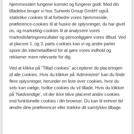
hjemmesiden fungerer korrekt og fungerer godt. Med din
Se på kort
tilladelse bruger vi hos Sunweb Group GmbH også
statistike cookies til at forbedre vores hjemmeside,
præference-cookies til at huske de oplysninger, du har givet
os, og marketing-cookies til at analysere vores
markedsføringsresultater og personliggøre vores tilbud. Ved
I området
at placere 1. og 3. parts cookies kan vi og andre parter
Afstand til centrum: ca. 300 meter
spore din internetadfærd for at gøre vores indhold og
Afstand til lufthavn: Geneve airport (switzerland)
reklamer mere relevante for dig.
ca. 220 kilometer
Ved at klikke på "Tillad cookies" accepterer du placeringen
Afstand til togstation bourg saint maurice tgv
af alle cookies. Hvis du klikker på 'Administrer' kan du finde
station: ca. 33 kilometer
flere oplysninger, herunder en liste over cookies, hvor du
Afstand til skipiste ca. 0 meter
selv kan vælge, hvilke cookies du vil tillade. Hvis du klikker
Afstand til busstoppested til skilift ca. 200 meter
på 'Nødvendige', vil der ikke blive placeret andre cookies
Afstand til skilift ca. 50 meter
end funktionelle cookies i din browser. Du kan til enhver tid
ændre dine præferencer eller trække dit samtykke tilbage.
Liftkort/skileje/undervisning
Liftkort