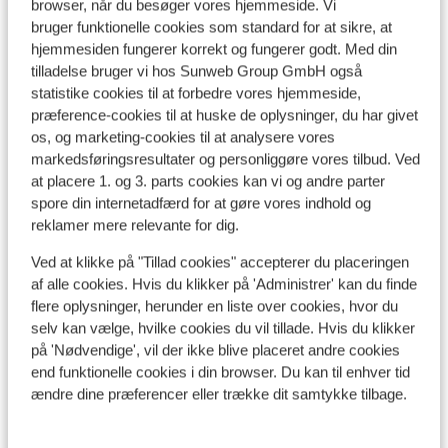
browser, når du besøger vores hjemmeside. Vi
Se på kort
bruger funktionelle cookies som standard for at sikre, at
hjemmesiden fungerer korrekt og fungerer godt. Med din
tilladelse bruger vi hos Sunweb Group GmbH også
statistike cookies til at forbedre vores hjemmeside,
præference-cookies til at huske de oplysninger, du har givet
os, og marketing-cookies til at analysere vores
I området
markedsføringsresultater og personliggøre vores tilbud. Ved
Afstand til centrum: ca. 200 meter
at placere 1. og 3. parts cookies kan vi og andre parter
Afstand til lufthavn lyon saint exupéry: ca. 219
spore din internetadfærd for at gøre vores indhold og
kilometer
reklamer mere relevante for dig.
Afstand til togstation bourg st. maurice: ca. 30
Ved at klikke på "Tillad cookies" accepterer du placeringen
kilometer
af alle cookies. Hvis du klikker på 'Administrer' kan du finde
Afstand til pengeautomat ca. 500 meter
flere oplysninger, herunder en liste over cookies, hvor du
Afstand til skipiste ca. 0 meter
selv kan vælge, hvilke cookies du vil tillade. Hvis du klikker
Afstand til skilift ca. 50 meter
på 'Nødvendige', vil der ikke blive placeret andre cookies
Afstand til skiskole ca. 100 meter
end funktionelle cookies i din browser. Du kan til enhver tid
Til parijs: ca. 690 kilometer og geneve: ca. 165
ændre dine præferencer eller trække dit samtykke tilbage.
kilometer