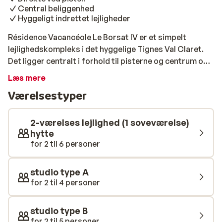
Central beliggenhed
Hyggeligt indrettet lejligheder
Résidence Vacancéole Le Borsat IV er et simpelt
lejlighedskompleks i det hyggelige Tignes Val Claret.
Det ligger centralt i forhold til pisterne og centrum og
har en skøn udsigt over det omkringliggende område.
Læs mere
Lejlighederne er hyggeligt indrettet med masser af
Værelsestyper
farver og hver lejlighed har endda sin egen balkon. Vil
du nyde en frisk morgenmad om morgenen? Det kan du
nemt få, for der er et bageri under boligen, så friske
2-værelses lejlighed (1 soveværelse)
croissanter er aldrig langt væk her.
hytte
for 2 til 6 personer
studio type A
for 2 til 4 personer
studio type B
for 2 til 5 personer