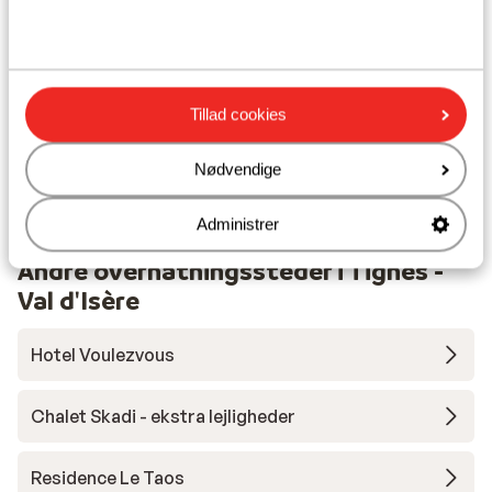
Liftkort/skileje/undervisning
Liftkort
Tillad cookies
Undervisning
Nødvendige
Skileje
Administrer
Andre overnatningssteder i Tignes -
Val d'Isère
Hotel Voulezvous
Chalet Skadi - ekstra lejligheder
Residence Le Taos