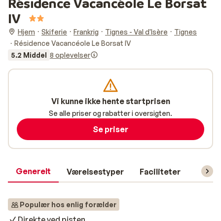
Résidence Vacancéole Le Borsat
IV
Hjem
Skiferie
Frankrig
Tignes - Val d'Isère
Tignes
Résidence Vacancéole Le Borsat IV
5.2 Middel
8 oplevelser
Vi kunne ikke hente startprisen
Se alle priser og rabatter i oversigten.
Se priser
Generelt
Værelsestyper
Faciliteter
Prakti
Populær hos enlig forælder
Direkte ved pisten