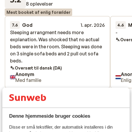
8 oplevelser
Mest booket af enlig forælder
God
1. apr. 2026
M
7.6
4.6
Sleeping arrangment needs more
Sleeping arrangment needs more
-
-
explanation. Was shocked that no actual
explanation. Was shocked that no actual
Overs
beds were in the room. Sleeping was done
beds were in the room. Sleeping was done
on 3 single sofa beds and 2 pull out sofa
on 3 single sofa beds and 2 pull out sofa
beds.
beds.
Oversæt til dansk (DA)
Anonym
Ano
Med familie
Enli
Se alle 8 anmeldelser
Lokation
Denne hjemmeside bruger cookies
Disse er små tekstfiler, der automatisk installeres i din