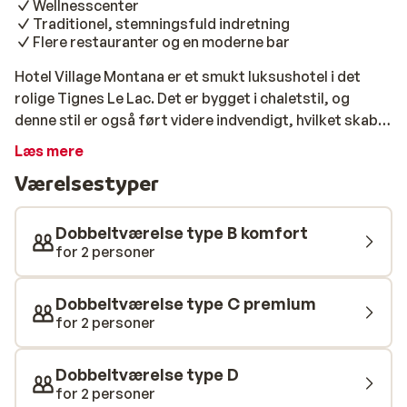
Wellnesscenter
Traditionel, stemningsfuld indretning
Flere restauranter og en moderne bar
Hotel Village Montana er et smukt luksushotel i det
rolige Tignes Le Lac. Det er bygget i chaletstil, og
denne stil er også ført videre indvendigt, hvilket skaber
masser af stemning. Pisterne ligger lige uden for
Læs mere
døren, og man kan også nemt gå til centrum af Tignes
Værelsestyper
Le Lac. Værelserne er rummelige og smagfuldt
indrettet. Der er brugt meget træ, og du finder
autentiske detaljer i hele interiøret. Desuden har
Dobbeltværelse type B komfort
hotellet et dejligt wellness-center, fire restauranter og
for 2 personer
en overraskende moderne bar med loungeområde. Her
kan man slappe af i en af de store lænestole, efter en
Dobbeltværelse type C premium
dag på ski, med en varm chokolade eller et godt glas
for 2 personer
vin.
Dobbeltværelse type D
for 2 personer