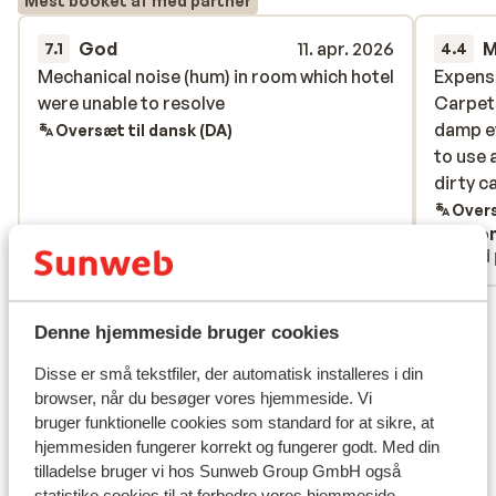
Mest booket af med partner
God
11. apr. 2026
M
7.1
4.4
Mechanical noise (hum) in room which hotel
Mechanical noise (hum) in room which hotel
Expensi
Expensi
were unable to resolve
were unable to resolve
Carpets
Carpets
damp ev
damp ev
Oversæt til dansk (DA)
to use 
to use 
dirty c
dirty c
Overs
Anonym
Ano
Med partner
Med 
Se alle 19 anmeldelser
Denne hjemmeside bruger cookies
Lokation
Disse er små tekstfiler, der automatisk installeres i din
browser, når du besøger vores hjemmeside. Vi
bruger funktionelle cookies som standard for at sikre, at
hjemmesiden fungerer korrekt og fungerer godt. Med din
tilladelse bruger vi hos Sunweb Group GmbH også
Se på kort
statistike cookies til at forbedre vores hjemmeside,