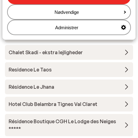
Andre overnatningssteder i Tignes -
Nødvendige
Val d'Isère
Administrer
Hotel Voulezvous
Chalet Skadi - ekstra lejligheder
Residence Le Taos
Résidence Le Jhana
Hotel Club Belambra Tignes Val Claret
Résidence Boutique CGH Le Lodge des Neiges
*****