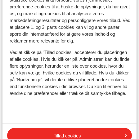
præference-cookies til at huske de oplysninger, du har givet
os, og marketing-cookies til at analysere vores
markedsføringsresultater og personliggøre vores tilbud. Ved
at placere 1. og 3. parts cookies kan vi og andre parter
I området
spore din internetadfærd for at gøre vores indhold og
Afstand til centrum: ca. 200 meter
reklamer mere relevante for dig.
Afstand til skipiste ca. 0 meter
Ved at klikke på "Tillad cookies" accepterer du placeringen
Afstand til skilift maksimal 200 meter
af alle cookies. Hvis du klikker på 'Administrer' kan du finde
Rolig beliggenhed
flere oplysninger, herunder en liste over cookies, hvor du
selv kan vælge, hvilke cookies du vil tillade. Hvis du klikker
Liftkort/skileje/undervisning
på 'Nødvendige', vil der ikke blive placeret andre cookies
end funktionelle cookies i din browser. Du kan til enhver tid
Liftkort
ændre dine præferencer eller trække dit samtykke tilbage.
Undervisning
Skileje
Tillad cookies