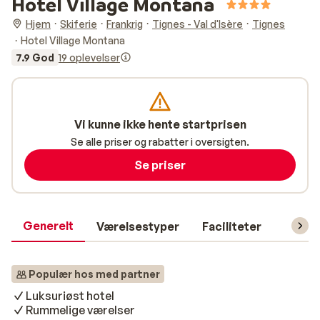
Hotel Village Montana
Hjem
Skiferie
Frankrig
Tignes - Val d'Isère
Tignes
Hotel Village Montana
7.9 God
19 oplevelser
Vi kunne ikke hente startprisen
Se alle priser og rabatter i oversigten.
Se priser
Generelt
Værelsestyper
Faciliteter
Prakti
Populær hos med partner
Luksuriøst hotel
Rummelige værelser