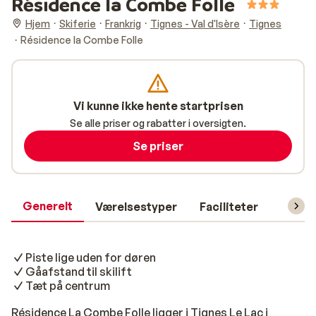
Résidence la Combe Folle
Hjem
Skiferie
Frankrig
Tignes - Val d'Isère
Tignes
Résidence la Combe Folle
Vi kunne ikke hente startprisen
Se alle priser og rabatter i oversigten.
Se priser
Generelt
Værelsestyper
Faciliteter
Prakti
Piste lige uden for døren
Gåafstand til skilift
Tæt på centrum
Résidence La Combe Folle ligger i Tignes Le Lac i