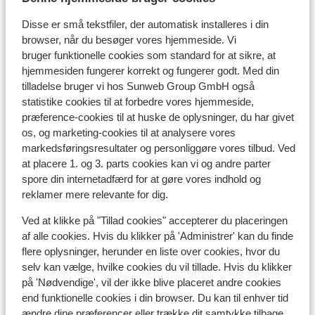
Liftkort/skileje/undervisning
Disse er små tekstfiler, der automatisk installeres i din
browser, når du besøger vores hjemmeside. Vi
bruger funktionelle cookies som standard for at sikre, at
Liftkort
hjemmesiden fungerer korrekt og fungerer godt. Med din
tilladelse bruger vi hos Sunweb Group GmbH også
Undervisning
statistike cookies til at forbedre vores hjemmeside,
præference-cookies til at huske de oplysninger, du har givet
os, og marketing-cookies til at analysere vores
Skileje
markedsføringsresultater og personliggøre vores tilbud. Ved
at placere 1. og 3. parts cookies kan vi og andre parter
spore din internetadfærd for at gøre vores indhold og
Andre overnatningssteder i Tignes -
reklamer mere relevante for dig.
Val d'Isère
Ved at klikke på "Tillad cookies" accepterer du placeringen
af alle cookies. Hvis du klikker på 'Administrer' kan du finde
Hotel Voulezvous
flere oplysninger, herunder en liste over cookies, hvor du
selv kan vælge, hvilke cookies du vil tillade. Hvis du klikker
på 'Nødvendige', vil der ikke blive placeret andre cookies
Chalet Skadi - ekstra lejligheder
end funktionelle cookies i din browser. Du kan til enhver tid
ændre dine præferencer eller trække dit samtykke tilbage.