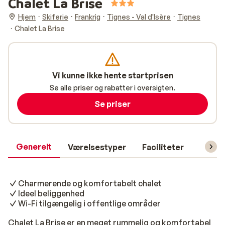
Chalet La Brise
Hjem
Skiferie
Frankrig
Tignes - Val d'Isère
Tignes
Chalet La Brise
Vi kunne ikke hente startprisen
Se alle priser og rabatter i oversigten.
Se priser
Generelt
Værelsestyper
Faciliteter
Prakti
Charmerende og komfortabelt chalet
Ideel beliggenhed
Wi-Fi tilgængelig i offentlige områder
Chalet La Brise er en meget rummelig og komfortabel