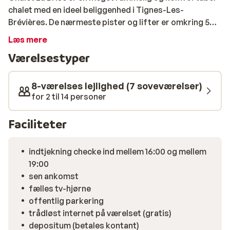
chalet med en ideel beliggenhed i Tignes-Les-
Brévières. De nærmeste pister og lifter er omkring 5
minutters gåtur fra hytten. Samtidig er den frie
Læs mere
træningslift, skiskole og skileje også inden for
Værelsestyper
gåafstand. Hytten er bygget i "parisisk" stil, hvilket
giver et charmerende udseende. Lejligheden er
luksuriøst indrettet og er fordelt på tre etager. Tignes-
8-værelses lejlighed (7 soveværelser)
Les-Brévières er en traditionel landsby med smalle
for 2 til 14 personer
gader og små butikker. Ønsker du at nyde en
afslappende drink eller nogle lækre snacks, kan du
Faciliteter
besøge en af ​​de mange gode restauranter eller barer.
indtjekning checke ind mellem 16:00 og mellem
19:00
sen ankomst
fælles tv-hjørne
offentlig parkering
trådløst internet på værelset (gratis)
depositum (betales kontant)