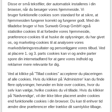
Disse er små tekstfiler, der automatisk installeres i din
browser, når du besøger vores hjemmeside. Vi
Liftkort
bruger funktionelle cookies som standard for at sikre, at
hjemmesiden fungerer korrekt og fungerer godt. Med din
tilladelse bruger vi hos Sunweb Group GmbH også
Undervisning
statistike cookies til at forbedre vores hjemmeside,
præference-cookies til at huske de oplysninger, du har givet
Skileje
os, og marketing-cookies til at analysere vores
markedsføringsresultater og personliggøre vores tilbud. Ved
at placere 1. og 3. parts cookies kan vi og andre parter
Andre overnatningssteder i Tignes -
spore din internetadfærd for at gøre vores indhold og
Val d'Isère
reklamer mere relevante for dig.
Ved at klikke på "Tillad cookies" accepterer du placeringen
Hotel Voulezvous
af alle cookies. Hvis du klikker på 'Administrer' kan du finde
flere oplysninger, herunder en liste over cookies, hvor du
selv kan vælge, hvilke cookies du vil tillade. Hvis du klikker
Chalet Skadi - ekstra lejligheder
på 'Nødvendige', vil der ikke blive placeret andre cookies
end funktionelle cookies i din browser. Du kan til enhver tid
Residence Le Taos
ændre dine præferencer eller trække dit samtykke tilbage.