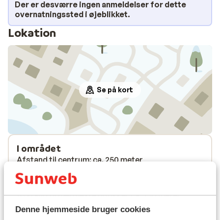
Der er desværre ingen anmeldelser for dette
overnatningssted i øjeblikket.
Lokation
Se på kort
I området
Afstand til centrum: ca. 250 meter
Afstand til skipiste ca. 250 meter
Afstand til skilift ca. 250 meter
Afstand til nærmeste butikker ca. 250 meter
Denne hjemmeside bruger cookies
Liftkort/skileje/undervisning