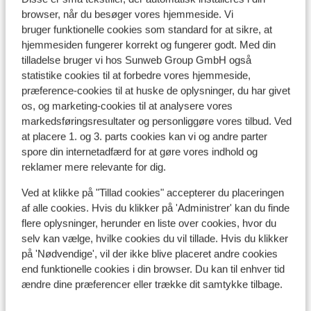
informe
Liftkort
browser, når du besøger vores hjemmeside. Vi
check o
bruger funktionelle cookies som standard for at sikre, at
my suit
hjemmesiden fungerer korrekt og fungerer godt. Med din
4.40am.
Undervisning
tilladelse bruger vi hos Sunweb Group GmbH også
girl on 
statistike cookies til at forbedre vores hjemmeside,
apartme
præference-cookies til at huske de oplysninger, du har givet
Skileje
Chaude 
os, og marketing-cookies til at analysere vores
pretty 
markedsføringsresultater og personliggøre vores tilbud. Ved
and com
Andre overnatningssteder i Tignes -
at placere 1. og 3. parts cookies kan vi og andre parter
had all
spore din internetadfærd for at gøre vores indhold og
Val d'Isère
view fr
reklamer mere relevante for dig.
pretty 
Hotel Voulezvous
Ved at klikke på "Tillad cookies" accepterer du placeringen
room. T
af alle cookies. Hvis du klikker på 'Administrer' kan du finde
convien
flere oplysninger, herunder en liste over cookies, hvor du
Chalet Skadi - ekstra lejligheder
amazing
selv kan vælge, hvilke cookies du vil tillade. Hvis du klikker
Tignes 
på 'Nødvendige', vil der ikke blive placeret andre cookies
Sunweb 
end funktionelle cookies i din browser. Du kan til enhver tid
Residence Le Taos
experie
ændre dine præferencer eller trække dit samtykke tilbage.
what th
Résidence Le Jhana