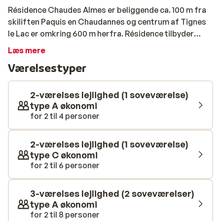
Résidence Chaudes Almes er beliggende ca. 100 m fra
skiliften Paquis en Chaudannes og centrum af Tignes
le Lac er omkring 600 m herfra. Résidence tilbyder
forskellige typer af lejligheder. Lige fra studios med
Læs mere
plads til 2 personer, til 2-værelses lejligheder med
Værelsestyper
plads til 8 personer. Lejlighederne har det til fælles, at
de alle er pænt møbleret og udstyret med de
nødvendige faciliteter.
2-værelses lejlighed (1 soveværelse)
type A økonomi
for 2 til 4 personer
2-værelses lejlighed (1 soveværelse)
type C økonomi
for 2 til 6 personer
3-værelses lejlighed (2 soveværelser)
type A økonomi
for 2 til 8 personer