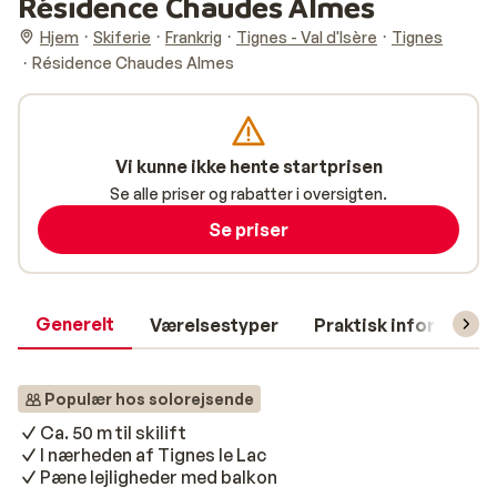
Résidence Chaudes Almes
Hjem
Skiferie
Frankrig
Tignes - Val d'Isère
Tignes
Résidence Chaudes Almes
Vi kunne ikke hente startprisen
Se alle priser og rabatter i oversigten.
Se priser
Generelt
Værelsestyper
Praktisk information
Populær hos solorejsende
Ca. 50 m til skilift
I nærheden af ​​Tignes le Lac
Pæne lejligheder med balkon