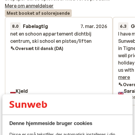
Mere om anmeldelser
Mest booket af solorejsende
Fabelagtig
7. mar. 2026
G
8.0
6.3
net en schoon appartement dichtbij
net en schoon appartement dichtbij
I have 
I have 
centrum, ski school en pistes/liften
centrum, ski school en pistes/liften
Sunweb 
Sunweb 
in Tign
in Tign
Oversæt til dansk (DA)
well pr
well pr
holiday
holiday
us with 
us with 
booked
mere
transfe
Overs
Kjeld
Sara
(throug
Solorejsende
Solo
super l
chatting
Se alle 2 anmeldelser
inconve
town, b
Liftkort/skileje/undervisning
Denne hjemmeside bruger cookies
then to
Disse er små tekstfiler, der automatisk installeres i din