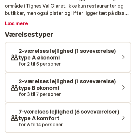
område i Tignes Val Claret. Ikke kun restauranter og
butikker, men også pister og lifter ligger tæt på disse
pæne lejligheder. En god beliggenhed, hvis du hurtigt vil
Læs mere
ud på pisterne om morgenen. Lejlighederne er
Værelsestyper
komfortabelt indrettet og har et fuldt udstyret
køkken, så om aftenen kan du hygge dig og lave et
lækkert måltid eller prøve en af restauranterne i
2-værelses lejlighed (1 soveværelse)
centrum.
type A økonomi
for 2 til 5 personer
2-værelses lejlighed (1 soveværelse)
type B økonomi
for 3 til 7 personer
7-værelses lejlighed (6 soveværelser)
type A komfort
for 6 til 14 personer