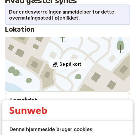
Der er desværre ingen anmeldelser for dette
overnatningssted i øjeblikket.
Lokation
Se på kort
I området
I centrum
Afstand til skipiste ca. 100 meter
Afstand til skilift ca. 100 meter
Denne hjemmeside bruger cookies
Liftkort/skileje/undervisning