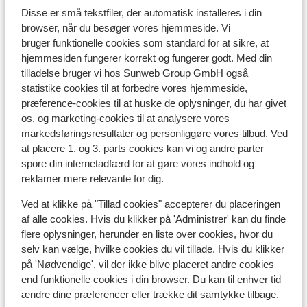
Disse er små tekstfiler, der automatisk installeres i din
browser, når du besøger vores hjemmeside. Vi
Liftkort
bruger funktionelle cookies som standard for at sikre, at
hjemmesiden fungerer korrekt og fungerer godt. Med din
tilladelse bruger vi hos Sunweb Group GmbH også
Undervisning
statistike cookies til at forbedre vores hjemmeside,
præference-cookies til at huske de oplysninger, du har givet
Skileje
os, og marketing-cookies til at analysere vores
markedsføringsresultater og personliggøre vores tilbud. Ved
at placere 1. og 3. parts cookies kan vi og andre parter
Andre overnatningssteder i Tignes -
spore din internetadfærd for at gøre vores indhold og
reklamer mere relevante for dig.
Val d'Isère
Ved at klikke på "Tillad cookies" accepterer du placeringen
Hotel Voulezvous
af alle cookies. Hvis du klikker på 'Administrer' kan du finde
flere oplysninger, herunder en liste over cookies, hvor du
selv kan vælge, hvilke cookies du vil tillade. Hvis du klikker
Chalet Skadi - ekstra lejligheder
på 'Nødvendige', vil der ikke blive placeret andre cookies
end funktionelle cookies i din browser. Du kan til enhver tid
Residence Le Taos
ændre dine præferencer eller trække dit samtykke tilbage.