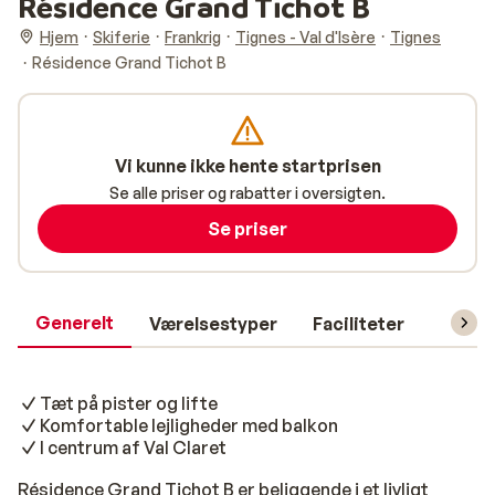
Résidence Grand Tichot B
Hjem
Skiferie
Frankrig
Tignes - Val d'Isère
Tignes
Résidence Grand Tichot B
Vi kunne ikke hente startprisen
Se alle priser og rabatter i oversigten.
Se priser
Generelt
Værelsestyper
Faciliteter
Prakti
Tæt på pister og lifte
Komfortable lejligheder med balkon
I centrum af Val Claret
Résidence Grand Tichot B er beliggende i et livligt