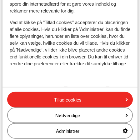
spore din internetadfærd for at gøre vores indhold og
Liftkort/skileje/undervisning
reklamer mere relevante for dig.
Ved at klikke på "Tillad cookies" accepterer du placeringen
Liftkort
af alle cookies. Hvis du klikker på 'Administrer' kan du finde
flere oplysninger, herunder en liste over cookies, hvor du
Undervisning
selv kan vælge, hvilke cookies du vil tillade. Hvis du klikker
på 'Nødvendige', vil der ikke blive placeret andre cookies
end funktionelle cookies i din browser. Du kan til enhver tid
Skileje
ændre dine præferencer eller trække dit samtykke tilbage.
Andre overnatningssteder i Tignes -
Val d'Isère
Tillad cookies
Hotel Voulezvous
Nødvendige
Chalet Skadi - ekstra lejligheder
Administrer