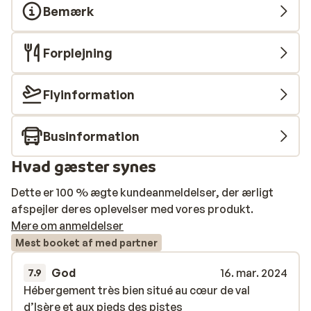
Bemærk
Forplejning
Flyinformation
Businformation
Hvad gæster synes
Dette er 100 % ægte kundeanmeldelser, der ærligt
afspejler deres oplevelser med vores produkt.
Mere om anmeldelser
Mest booket af med partner
God
16. mar. 2024
7.9
Hébergement très bien situé au cœur de val
Hébergement très bien situé au cœur de val
d’Isère et aux pieds des pistes
d’Isère et aux pieds des pistes