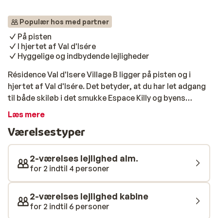
Populær hos med partner
På pisten
I hjertet af Val d'Isére
Hyggelige og indbydende lejligheder
Résidence Val d'Isere Village B ligger på pisten og i
hjertet af Val d'Isére. Det betyder, at du har let adgang
til både skiløb i det smukke Espace Killy og byens
mange fornøjelser i form af butikker, barer og
Læs mere
restauranter. De indbydende lejligheder har en varm og
Værelsestyper
hyggelig atmosfære, og de har alle et veludstyret
tekøkken, samt balkon med udsigt over pisterne eller
de smukke traditionelle huse i Val d'Isére.
2-værelses lejlighed alm.
for 2 indtil 4 personer
2-værelses lejlighed kabine
for 2 indtil 6 personer