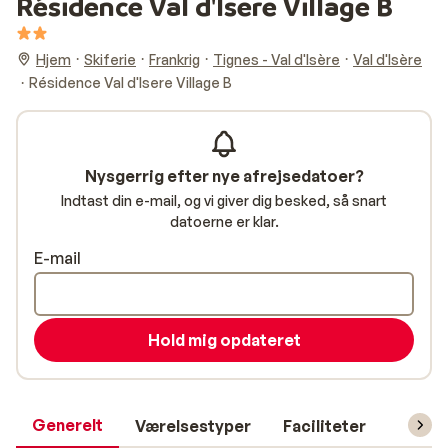
Résidence Val d'Isere Village B
Hjem
Skiferie
Frankrig
Tignes - Val d'Isère
Val d'Isère
Résidence Val d'Isere Village B
Nysgerrig efter nye afrejsedatoer?
Indtast din e-mail, og vi giver dig besked, så snart
datoerne er klar.
E-mail
Hold mig opdateret
Generelt
Værelsestyper
Faciliteter
Prakti