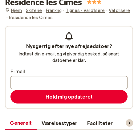
Résidence les Cimes
Hjem
Skiferie
Frankrig
Tignes - Val d'Isère
Val d'Isère
Résidence les Cimes
Nysgerrig efter nye afrejsedatoer?
Indtast din e-mail, og vi giver dig besked, så snart
datoerne er klar.
E-mail
Hold mig opdateret
Generelt
Værelsestyper
Faciliteter
Prakti