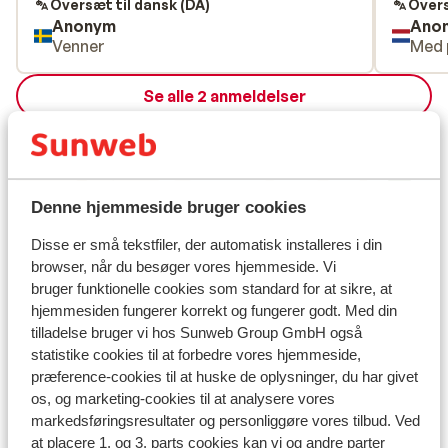
Oversæt til dansk (DA)
Overs
Anonym
Ano
Venner
Med 
Se alle 2 anmeldelser
Lokation
Denne hjemmeside bruger cookies
Disse er små tekstfiler, der automatisk installeres i din
Se på kort
browser, når du besøger vores hjemmeside. Vi
bruger funktionelle cookies som standard for at sikre, at
hjemmesiden fungerer korrekt og fungerer godt. Med din
tilladelse bruger vi hos Sunweb Group GmbH også
statistike cookies til at forbedre vores hjemmeside,
I området
præference-cookies til at huske de oplysninger, du har givet
I udkanten af centrum
os, og marketing-cookies til at analysere vores
Afstand til skipiste ca. 400 meter
markedsføringsresultater og personliggøre vores tilbud. Ved
Afstand til skilift ca. 400 meter
at placere 1. og 3. parts cookies kan vi og andre parter