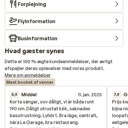
Forplejning
Flyinformation
Businformation
Hvad gæster synes
Dette er 100 % ægte kundeanmeldelser, der ærligt
afspejler deres oplevelser med vores produkt.
Mere om anmeldelser
Mest booket af venner
Middel
11. jan. 2025
G
5.9
7.9
Korta sängar, sov dåligt, vi är båda runt
Korta sängar, sov dåligt, vi är båda runt
Prijs k
Prijs k
190 cm. Dåligt utrustat kök, saknades
190 cm. Dåligt utrustat kök, saknades
bijna ni
bijna ni
basutrustning. Lyhört. Bra läge, centralt,
basutrustning. Lyhört. Bra läge, centralt,
loopafs
loopafs
nära Le Garage, bra restaurang.
nära Le Garage, bra restaurang.
eetgel
eetgel