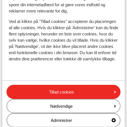
spore din internetadfærd for at gøre vores indhold og
Liftkort/skileje/undervisning
reklamer mere relevante for dig.
Ved at klikke på "Tillad cookies" accepterer du placeringen
Liftkort
af alle cookies. Hvis du klikker på 'Administrer' kan du finde
flere oplysninger, herunder en liste over cookies, hvor du
selv kan vælge, hvilke cookies du vil tillade. Hvis du klikker
Undervisning
på 'Nødvendige', vil der ikke blive placeret andre cookies
end funktionelle cookies i din browser. Du kan til enhver tid
Skileje
ændre dine præferencer eller trække dit samtykke tilbage.
Andre overnatningssteder i Tignes -
Val d'Isère
Tillad cookies
Hotel Voulezvous
Nødvendige
Chalet Skadi - ekstra lejligheder
Administrer