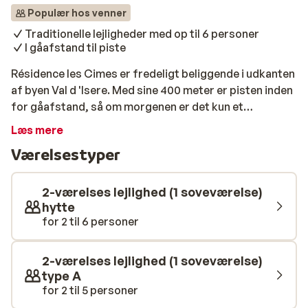
Populær hos venner
Traditionelle lejligheder med op til 6 personer
I gåafstand til piste
Résidence les Cimes er fredeligt beliggende i udkanten
af byen Val d 'Isere. Med sine 400 meter er pisten inden
for gåafstand, så om morgenen er det kun et
spørgsmål om en kort gåtur før du kan klikke dine ski
Læs mere
på. Lejlighederne er rummelige og hyggelige og kan
Værelsestyper
rumme fra 2 -og op til 6 personer. Du har eget køkken
med alt det nødvendige, samt en skøn balkon der
bringer dig en fantastisk udsigt ud over det
2-værelses lejlighed (1 soveværelse)
snedækkede landskab.
hytte
for 2 til 6 personer
2-værelses lejlighed (1 soveværelse)
type A
for 2 til 5 personer