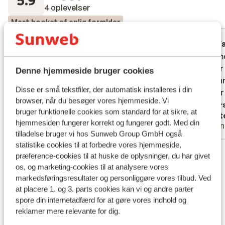
4 oplevelser
Mest booket af enlig forælder
Middel
21. feb. 2026
F
4.1
9.7
Appart d’un particulier, c’etait pas
Appart d’un particulier, c’etait pas
Zeer moo
Zeer moo
indiqué. Beaucoup de bruit, tres petit,
indiqué. Beaucoup de bruit, tres petit,
Ruimer
Ruimer
Denne hjemmeside bruger cookies
moissisures, pas de rangement
moissisures, pas de rangement
omschri
omschri
Disse er små tekstfiler, der automatisk installeres i din
mooier
mooier
Oversæt til dansk (DA)
browser, når du besøger vores hjemmeside. Vi
Overs
bruger funktionelle cookies som standard for at sikre, at
Anonym
Lott
hjemmesiden fungerer korrekt og fungerer godt. Med din
Med familie
Venn
tilladelse bruger vi hos Sunweb Group GmbH også
statistike cookies til at forbedre vores hjemmeside,
Se alle 4 anmeldelser
præference-cookies til at huske de oplysninger, du har givet
Liftkort/skileje/undervisning
os, og marketing-cookies til at analysere vores
markedsføringsresultater og personliggøre vores tilbud. Ved
at placere 1. og 3. parts cookies kan vi og andre parter
Liftkort
spore din internetadfærd for at gøre vores indhold og
reklamer mere relevante for dig.