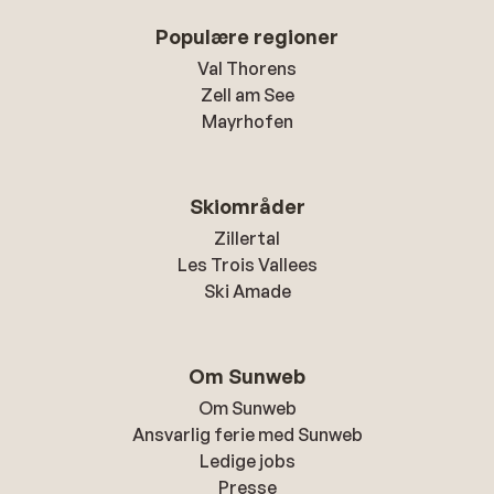
Populære regioner
Val Thorens
Zell am See
Mayrhofen
Skiområder
Zillertal
Les Trois Vallees
Ski Amade
Om Sunweb
Om Sunweb
Ansvarlig ferie med Sunweb
Ledige jobs
Presse