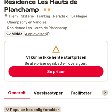
Résidence Les Hauts de
Planchamp
Hjem
Skiferie
Frankrig
Paradiski
La Plagne
Champagny en Vanoise
Résidence Les Hauts de Planchamp
5.9 Middel
4 oplevelser
Vi kunne ikke hente startprisen
Se alle priser og rabatter i oversigten.
Se priser
Generelt
Værelsestyper
Faciliteter
Prakti
Populær hos enlig forælder