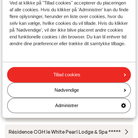
Undervisning
Ved at klikke på "Tillad cookies" accepterer du placeringen
af alle cookies. Hvis du klikker på 'Administrer' kan du finde
flere oplysninger, herunder en liste over cookies, hvor du
Skileje
selv kan vælge, hvilke cookies du vil tillade. Hvis du klikker
på 'Nødvendige', vil der ikke blive placeret andre cookies
end funktionelle cookies i din browser. Du kan til enhver tid
Andre overnatningssteder i La Plagne
ændre dine præferencer eller trække dit samtykke tilbage.
Résidence Terresens l'Etoile de la Vanoise
Hotel Carlina Belle Plagne
Tillad cookies
Résidence MGM Manaka
Nødvendige
Administrer
Résidence CGH le White Pearl Lodge & Spa *****
- Særpris
Résidence CGH le White Pearl Lodge & Spa *****