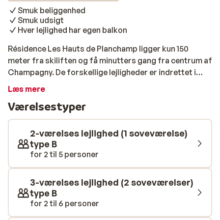
Smuk beliggenhed
Smuk udsigt
Hver lejlighed har egen balkon
Résidence Les Hauts de Planchamp ligger kun 150
meter fra skiliften og få minutters gang fra centrum af
Champagny. De forskellige lejligheder er indrettet i
forskellige stilarter og har alle balkon. Disse vender ud
Læs mere
mod siden af chaletet og giver en smuk udsigt over
Værelsestyper
landsbyen og bjergene. Résidence Les Hauts de
Planchamp er et rigtig godt valg!
2-værelses lejlighed (1 soveværelse)
type B
for 2 til 5 personer
3-værelses lejlighed (2 soveværelser)
type B
for 2 til 6 personer