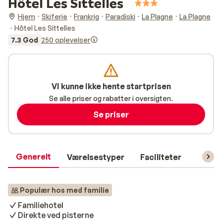
Hôtel Les Sittelles
Hjem
Skiferie
Frankrig
Paradiski
La Plagne
La Plagne
Hôtel Les Sittelles
7.3 God
250 oplevelser
Vi kunne ikke hente startprisen
Se alle priser og rabatter i oversigten.
Se priser
Generelt
Værelsestyper
Faciliteter
Prakti
Populær hos med familie
Familiehotel
Direkte ved pisterne