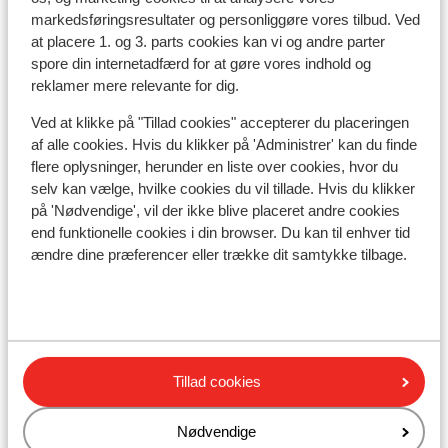
markedsføringsresultater og personliggøre vores tilbud. Ved
I området
at placere 1. og 3. parts cookies kan vi og andre parter
I centrum
spore din internetadfærd for at gøre vores indhold og
Afstand til skipiste ca. 50 meter
reklamer mere relevante for dig.
Afstand til skilift ca. 50 meter
Afstand til nærmeste butikker ca. 200 meter
Ved at klikke på "Tillad cookies" accepterer du placeringen
af alle cookies. Hvis du klikker på 'Administrer' kan du finde
Liftkort/skileje/undervisning
flere oplysninger, herunder en liste over cookies, hvor du
selv kan vælge, hvilke cookies du vil tillade. Hvis du klikker
på 'Nødvendige', vil der ikke blive placeret andre cookies
Liftkort
end funktionelle cookies i din browser. Du kan til enhver tid
ændre dine præferencer eller trække dit samtykke tilbage.
Undervisning
Skileje
Tillad cookies
Andre overnatningssteder i La Plagne
Nødvendige