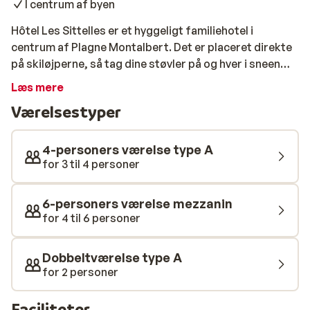
I centrum af byen
Hôtel Les Sittelles er et hyggeligt familiehotel i
centrum af Plagne Montalbert. Det er placeret direkte
på skiløjperne, så tag dine støvler på og hver i sneen
med det samme! Hôtel Les Sittelles er ideel for familier
Læs mere
med børn. Der er underholdning for både unge og
Værelsestyper
gamle, og der organiseres mange aktiviteter, også for
de yngste børn. Værelserne er komfortable og pænt
møbleret. For dem, der ønsker at bo med hele familien,
4-personers værelse type A
er der også familieværelser til 4 personer. Opholdet
for 3 til 4 personer
inkluderer halvpension, samt adgang til masser af
afslapning i sauna og jacuzzi, der kan benyttes gratis.
6-personers værelse mezzanin
for 4 til 6 personer
Dobbeltværelse type A
for 2 personer
Faciliteter