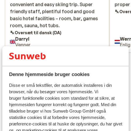
convenient and easy skiing trip. Super
convenient and easy skiing trip. Super
proper
proper
friendly staff, plentiful food and good
friendly staff, plentiful food and good
Overs
basic hotel facilities – room, bar, games
basic hotel facilities – room, bar, games
room, sauna, hot tubs.
room, sauna, hot tubs.
Oversæt til dansk (DA)
Darryl
Wer
Venner
Enli
Se alle 250 anmeldelser
Lokation
Denne hjemmeside bruger cookies
Disse er små tekstfiler, der automatisk installeres i din
browser, når du besøger vores hjemmeside. Vi
bruger funktionelle cookies som standard for at sikre, at
Se på kort
hjemmesiden fungerer korrekt og fungerer godt. Med din
tilladelse bruger vi hos Sunweb Group GmbH også
statistike cookies til at forbedre vores hjemmeside,
præference-cookies til at huske de oplysninger, du har givet
os, og marketing-cookies til at analysere vores