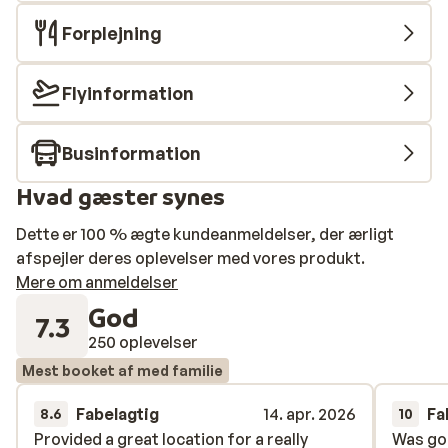
Forplejning
Flyinformation
Businformation
Hvad gæster synes
Dette er 100 % ægte kundeanmeldelser, der ærligt
afspejler deres oplevelser med vores produkt.
Mere om anmeldelser
God
7.3
250 oplevelser
Mest booket af med familie
Fabelagtig
14. apr. 2026
Fa
8.6
10
Provided a great location for a really
Provided a great location for a really
Was goe
Was goe