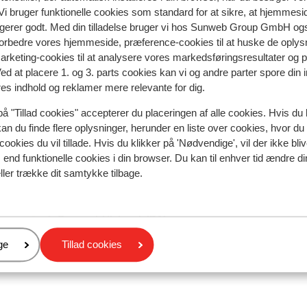
i bruger funktionelle cookies som standard for at sikre, at hjemmesi
ngerer godt. Med din tilladelse bruger vi hos Sunweb Group GmbH ogs
 forbedre vores hjemmeside, præference-cookies til at huske de oplys
marketing-cookies til at analysere vores markedsføringsresultater og 
spejler deres oplevelser med vores produkt.
Mere om anmel
Ved at placere 1. og 3. parts cookies kan vi og andre parter spore din
res indhold og reklamer mere relevante for dig.
Mest booket af med f
på "Tillad cookies" accepterer du placeringen af alle cookies. Hvis du 
kan du finde flere oplysninger, herunder en liste over cookies, hvor du
 2026
Fabelagtig
11. apr.
9.6
cookies du vil tillade. Hvis du klikker på 'Nødvendige', vil der ikke bli
Heel mooie kamer dus was perfecte keuze aan de
Heel mooie kamer dus was perfecte keuze aan de
end funktionelle cookies i din browser. Du kan til enhver tid ændre d
piste. Enige puntje is grotere sauna nodig want
piste. Enige puntje is grotere sauna nodig want
ller trække dit samtykke tilbage.
voorbhotel en de appartementen 1 sauna is wat wei
voorbhotel en de appartementen 1 sauna is wat wei
;) is klein minpuntje, rest was echt TOP
;) is klein minpuntje, rest was echt TOP
Oversæt til dansk (DA)
Gil
Med familie
er
ge
Tillad cookies