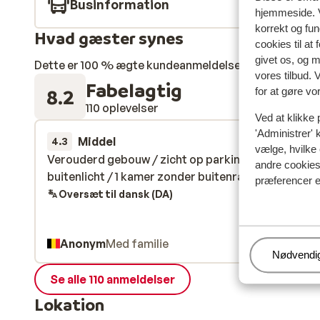
Businformation
hjemmeside. V
korrekt og fu
Hvad gæster synes
cookies til at
givet os, og 
Dette er 100 % ægte kundeanmeldelser, der ærligt af
vores tilbud. 
Fabelagtig
8.2
for at gøre vo
110 oplevelser
Ved at klikke 
'Administrer' 
Middel
11. apr.
4.3
vælge, hvilke 
Verouderd gebouw / zicht op parking/ weinig
Verouderd gebouw / zicht op parking/ weinig
andre cookies 
buitenlicht / 1 kamer zonder buitenraam
buitenlicht / 1 kamer zonder buitenraam
præferencer e
Oversæt til dansk (DA)
Anonym
Med familie
Administr
Nødvendi
Se alle 110 anmeldelser
Lokation