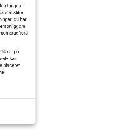
den fungerer
å statistike
ninger, du har
personliggøre
delser
 internetadfærd
amilie
klikker på
 selv kan
 2026
ve placeret
ine
nig
nig