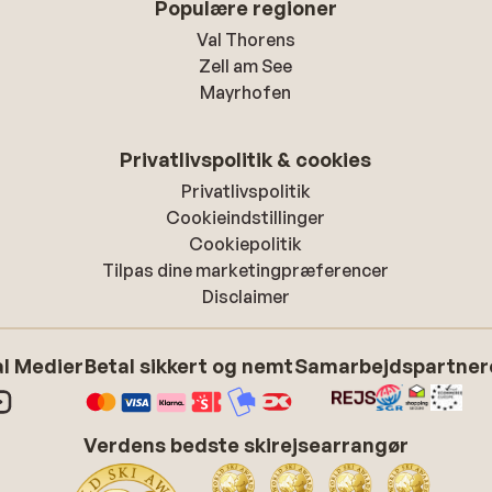
Populære regioner
Val Thorens
Zell am See
Mayrhofen
Privatlivspolitik & cookies
Privatlivspolitik
Cookieindstillinger
Cookiepolitik
Tilpas dine marketingpræferencer
Disclaimer
l Medier
Betal sikkert og nemt
Samarbejdspartner
Verdens bedste skirejsearrangør