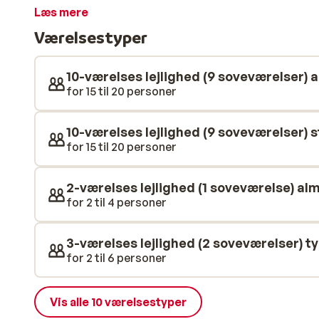
direkte ved pisten. Det hyggelige og atmosfæriske ce
Læs mere
meter derfra. Vi tilbyder forskellige typer lejligheder.
Værelsestyper
chaletterne er særligt velegnede til større grupper.
10-værelses lejlighed (9 soveværelser) 
for 15 til 20 personer
10-værelses lejlighed (9 soveværelser) 
for 15 til 20 personer
2-værelses lejlighed (1 soveværelse) al
for 2 til 4 personer
3-værelses lejlighed (2 soveværelser) t
for 2 til 6 personer
Vis alle 10 værelsestyper