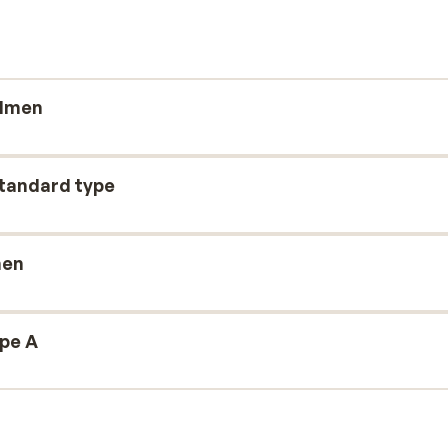
ntrum af Belle Plagne, ligger kun nogle
 Du vil garanteret få en perfekt ferie og
almen
standard type
men
ype A