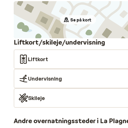
Se på kort
Liftkort/skileje/undervisning
Liftkort
Undervisning
Skileje
Andre overnatningssteder i La Plagn